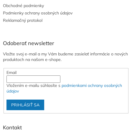
t
Obchodné podmienky
i
e
Podmienky ochrany osobných údajov
Reklamačný protokol
Odoberať newsletter
Vložte svoj e-mail a my Vám budeme zasielať informácie o nových
produktoch na našom e-shope.
Email
Vložením e-mailu súhlasíte s
podmienkami ochrany osobných
údajov
PRIHLÁSIŤ SA
Kontakt