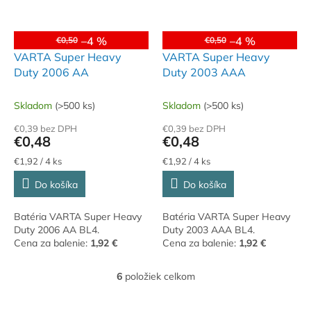
–4 %
–4 %
€0,50
€0,50
VARTA Super Heavy
VARTA Super Heavy
Duty 2006 AA
Duty 2003 AAA
Skladom
(>500 ks)
Skladom
(>500 ks)
€0,39 bez DPH
€0,39 bez DPH
€0,48
€0,48
Jednotková
Jednotková
€1,92 / 4 ks
€1,92 / 4 ks
cena:
cena:
Do košíka
Do košíka
Batéria VARTA Super Heavy
Batéria VARTA Super Heavy
Duty 2006 AA BL4.
Duty 2003 AAA BL4.
Cena za balenie:
1,92 €
Cena za balenie:
1,92 €
6
položiek celkom
O
v
l