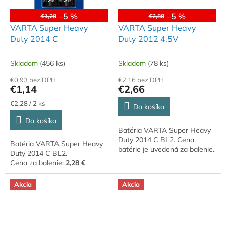
–5 %
–5 %
€1,20
€2,80
VARTA Super Heavy
VARTA Super Heavy
Duty 2014 C
Duty 2012 4,5V
Skladom
(456 ks)
Skladom
(78 ks)
€0,93 bez DPH
€2,16 bez DPH
€1,14
€2,66
Jednotková
€2,28 / 2 ks
Do košíka
cena:
Do košíka
Batéria VARTA Super Heavy
Duty 2014 C BL2. Cena
Batéria VARTA Super Heavy
batérie je uvedená za balenie.
Duty 2014 C BL2.
Cena za balenie:
2,28 €
Akcia
Akcia