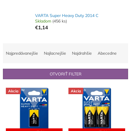
VARTA Super Heavy Duty 2014 C
Skladom
(456 ks)
€1,14
R
a
Najpredávanejšie
Najlacnejšie
Najdrahšie
Abecedne
d
e
n
OTVORIŤ FILTER
i
e
V
p
Akcia
Akcia
ý
r
p
o
i
d
s
u
p
k
r
t