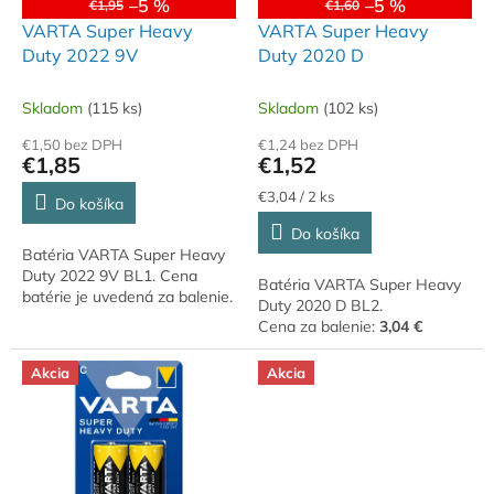
o
–5 %
–5 %
€1,95
€1,60
o
d
VARTA Super Heavy
VARTA Super Heavy
v
u
Duty 2022 9V
Duty 2020 D
k
t
Skladom
(115 ks)
Skladom
(102 ks)
o
€1,50 bez DPH
€1,24 bez DPH
v
€1,85
€1,52
Jednotková
€3,04 / 2 ks
Do košíka
cena:
Do košíka
Batéria VARTA Super Heavy
Duty 2022 9V BL1. Cena
Batéria VARTA Super Heavy
batérie je uvedená za balenie.
Duty 2020 D BL2.
Cena za balenie:
3,04 €
Akcia
Akcia