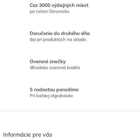
á
Cez 3000 výdajných miest
d
po celom Slovensku
a
c
i
Doručenie do druhého dňa
e
iba pri produktoch na sklade.
p
r
v
k
Overené značky
y
dlhodobo overená kvalita
v
ý
p
i
S radosťou poradíme
s
Pri každej objednávke
u
Z
á
p
ä
Informácie pre vás