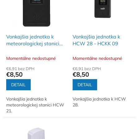
i
d
s
u
p
k
r
t
o
o
d
Vonkajšia jednotka k
Vonkajšia jednotka k
v
u
meteorologickej stanici
HCW 28 - HCKK 09
k
HCW 21 - HCKK 04
t
Momentálne nedostupné
Momentálne nedostupné
o
€6,91 bez DPH
€6,91 bez DPH
v
€8,50
€8,50
DETAIL
DETAIL
Vonkajšia jednotka k
Vonkajšia jednotka k HCW
meteorologickej stanici HCW
28.
21.