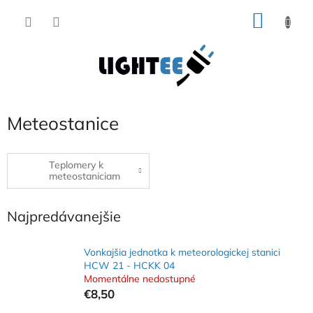
Prejsť
NÁKU
na
obsah
KOŠÍK
Meteostanice
Teplomery k
meteostaniciam
Najpredávanejšie
Vonkajšia jednotka k meteorologickej stanici
HCW 21 - HCKK 04
Momentálne nedostupné
€8,50