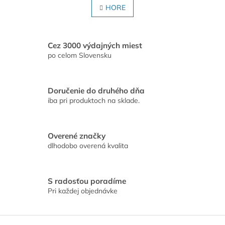
l
HORE
n
á
k
o
d
v
a
a
c
Cez 3000 výdajných miest
n
i
po celom Slovensku
i
e
e
p
r
Doručenie do druhého dňa
v
iba pri produktoch na sklade.
k
y
v
ý
Overené značky
p
dlhodobo overená kvalita
i
s
u
S radosťou poradíme
Pri každej objednávke
Z