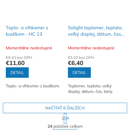
Teplo- a vlhkomer s
Solight teplomer, teplota,
budíkom - HC 13
veľký displej, dátum, čas,
biely
Momentálne nedostupné
Momentálne nedostupné
€9,43 bez DPH
€5,20 bez DPH
€11,60
€6,40
DETAIL
DETAIL
Teplo- a vlhkomer s budíkom.
Teplomer, teplota, veľký
displej, dátum, čas, biely.
NAČÍTAŤ 6 ĎALŠÍCH
S
1
4
t
O
r
24
položiek celkom
v
á