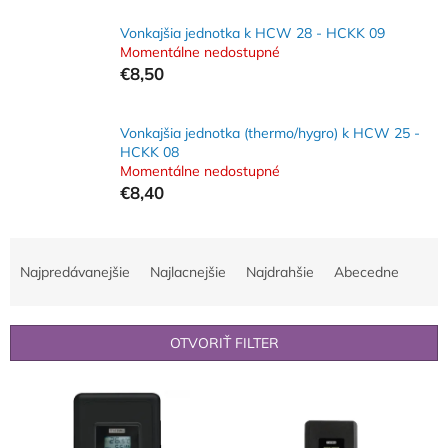
Vonkajšia jednotka k HCW 28 - HCKK 09
Momentálne nedostupné
€8,50
Vonkajšia jednotka (thermo/hygro) k HCW 25 -
HCKK 08
Momentálne nedostupné
€8,40
R
a
Najpredávanejšie
Najlacnejšie
Najdrahšie
Abecedne
d
e
n
OTVORIŤ FILTER
i
e
V
p
ý
r
p
o