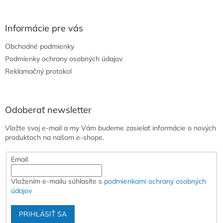
á
p
ä
Informácie pre vás
t
Obchodné podmienky
i
e
Podmienky ochrany osobných údajov
Reklamačný protokol
Odoberať newsletter
Vložte svoj e-mail a my Vám budeme zasielať informácie o nových
produktoch na našom e-shope.
Email
Vložením e-mailu súhlasíte s
podmienkami ochrany osobných
údajov
PRIHLÁSIŤ SA