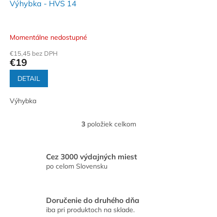
Výhybka - HVS 14
Momentálne nedostupné
€15,45 bez DPH
€19
DETAIL
Výhybka
3
položiek celkom
O
v
l
á
Cez 3000 výdajných miest
d
po celom Slovensku
a
c
i
Doručenie do druhého dňa
e
iba pri produktoch na sklade.
p