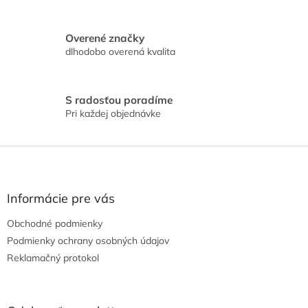
r
v
k
Overené značky
y
dlhodobo overená kvalita
v
ý
p
i
S radosťou poradíme
s
Pri každej objednávke
u
Z
á
p
ä
Informácie pre vás
t
Obchodné podmienky
i
e
Podmienky ochrany osobných údajov
Reklamačný protokol