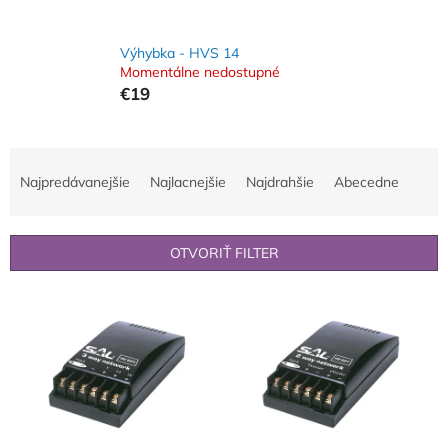
Výhybka - HVS 14
Momentálne nedostupné
€19
R
a
Najpredávanejšie
Najlacnejšie
Najdrahšie
Abecedne
d
e
n
OTVORIŤ FILTER
i
e
V
p
ý
r
p
o
i
d
s
u
p
k
r
t