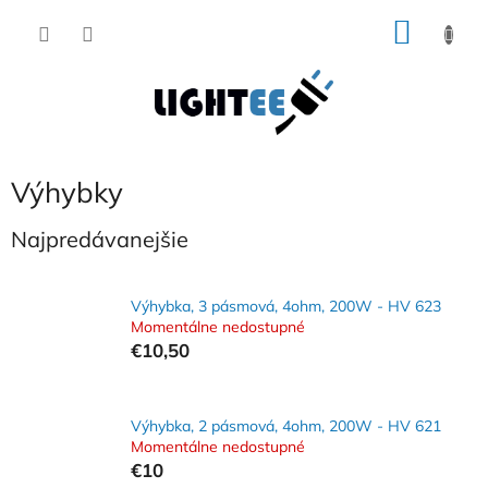
Prejsť
NÁKU
na
obsah
KOŠÍK
Výhybky
Najpredávanejšie
Výhybka, 3 pásmová, 4ohm, 200W - HV 623
Momentálne nedostupné
€10,50
Výhybka, 2 pásmová, 4ohm, 200W - HV 621
Momentálne nedostupné
€10