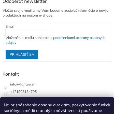
Odoberať newsletter
Vložte svoj e-mail a my Vám budeme zasielať informácie o nových
produktoch na našom e-shope.
Email
Vložením e-mailu súhlasíte s
podmienkami ochrany osobných
údajov
PRIHLÁSIŤ SA
Kontakt
info
@
lightee.sk
+421908134795
lightee.sk
Na prispôsobenie obsahu a reklám, poskytovanie funkcií
lightee.sk
sociálnych médií a analýzu návštevnosti používame