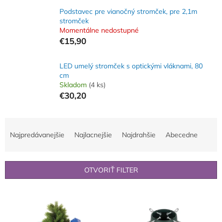
Podstavec pre vianočný stromček, pre 2,1m
stromček
Momentálne nedostupné
€15,90
LED umelý stromček s optickými vláknami, 80
cm
Skladom
(4 ks)
€30,20
R
a
Najpredávanejšie
Najlacnejšie
Najdrahšie
Abecedne
d
e
n
OTVORIŤ FILTER
i
e
V
p
ý
r
p
o