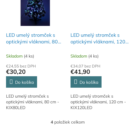
LED umelý stromček s
LED umelý stromček s
optickými vláknami, 80
optickými vláknami, 120
cm
cm
Skladom
(4 ks)
Skladom
(4 ks)
€24,55 bez DPH
€34,07 bez DPH
€30,20
€41,90
Do košíka
Do košíka
LED umelý stromček s
LED umelý stromček s
optickými vláknami, 80 cm -
optickými vláknami, 120 cm -
KIX80LED
KIX120LED
4
položiek celkom
O
v