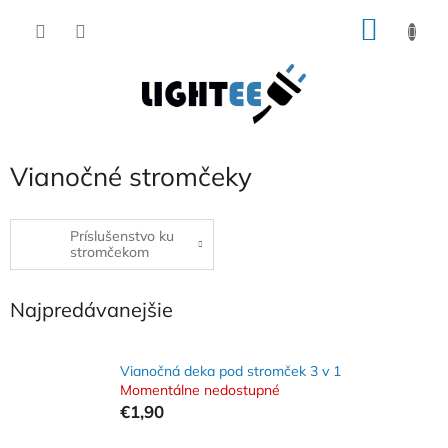
Prejsť
NÁKU
na
obsah
KOŠÍK
Vianočné stromčeky
Príslušenstvo ku
stromčekom
Najpredávanejšie
Vianočná deka pod stromček 3 v 1
Momentálne nedostupné
€1,90