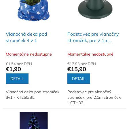
i
d
s
u
p
k
r
t
o
o
d
Vianočná deka pod
Podstavec pre vianočný
v
u
stromček 3 v 1
stromček, pre 2,1m
k
stromček
t
Momentálne nedostupné
Momentálne nedostupné
o
€1,54 bez DPH
€12,93 bez DPH
v
€1,90
€15,90
DETAIL
DETAIL
Vianočná deka pod stromček
Podstavec pre vianočný
3v1 - KT250/BL
stromček, pre 2,1m stromček
- CTH02