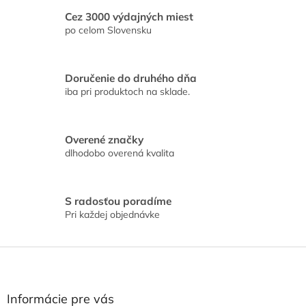
l
á
Cez 3000 výdajných miest
d
po celom Slovensku
a
c
i
Doručenie do druhého dňa
e
iba pri produktoch na sklade.
p
r
v
k
Overené značky
y
dlhodobo overená kvalita
v
ý
p
i
S radosťou poradíme
s
Pri každej objednávke
u
Z
á
p
ä
Informácie pre vás