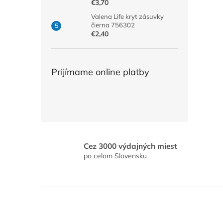
€3,70
Valena Life kryt zásuvky
čierna 756302
€2,40
Prijímame online platby
Cez 3000 výdajných miest
po celom Slovensku
Z
á
p