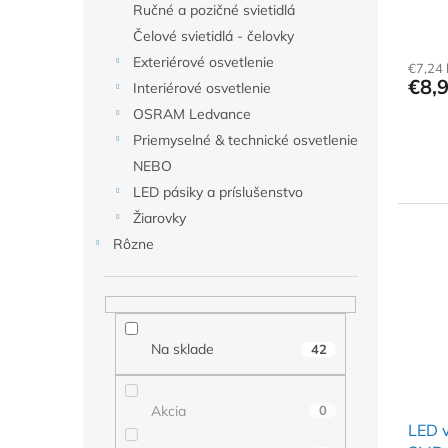
Ručné a pozičné svietidlá
o
v
Čelové svietidlá - čelovky
Exteriérové osvetlenie
€7,24
€8,
Interiérové osvetlenie
OSRAM Ledvance
Priemyselné & technické osvetlenie
NEBO
LED pásiky a príslušenstvo
Žiarovky
Rôzne
Na sklade
42
Akcia
0
LED 