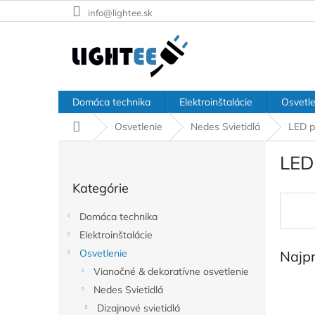
Prejsť
info@lightee.sk
na
obsah
Domáca technika
Elektroinštalácie
Osvetle
Domov
Osvetlenie
Nedes Svietidlá
LED p
B
LED
o
Preskočiť
č
Kategórie
kategórie
n
ý
Domáca technika
p
Elektroinštalácie
a
Osvetlenie
Najp
n
e
Vianočné & dekoratívne osvetlenie
l
Nedes Svietidlá
Dizajnové svietidlá