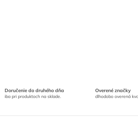
e
i
e
p
r
v
k
y
v
ý
p
i
s
u
Doručenie do druhého dňa
Overené značky
iba pri produktoch na sklade.
dlhodobo overená kva