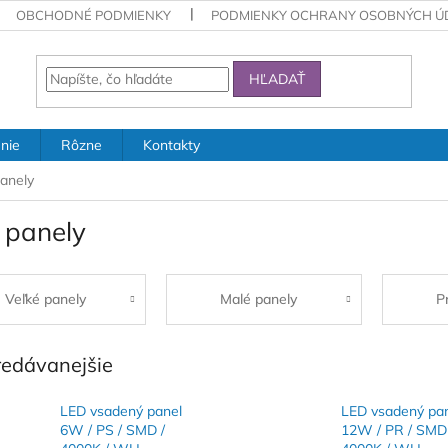
OBCHODNÉ PODMIENKY
PODMIENKY OCHRANY OSOBNÝCH Ú
HĽADAŤ
nie
Rôzne
Kontakty
anely
 panely
Veľké panely
Malé panely
P
redávanejšie
LED vsadený panel
LED vsadený pa
6W / PS / SMD /
12W / PR / SMD 