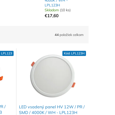
4000K / WH -
LPL123H
Skladom
(10 ks)
€17,60
44
položiek celkom
:
LPL123
Kód:
LPL123H
R /
LED vsadený panel HV 12W / PR /
3
SMD / 4000K / WH - LPL123H