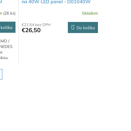
3
na 40W LED panel - D01040W
om
(26 ks)
Skladom
€21,54 bez DPH
 košíka
Do košíka
€26,50
SMD /
 NEDES
ie
škou.
i...