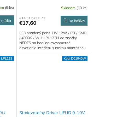
dom
(9 ks)
Skladom
(10 ks)
€14,31 bez DPH
 košíka
Do košíka
€17,60
LED vsadený panel HV 12W / PR / SMD
/ 4000K / WH LPL123H od značky
NEDES sa hodí na rovnomerné
osvetlenie interiéru s nízkou montážnou
výškou. Teplota chromatickosti 4000K.
:
LPL213
Kód:
D01040W
S /
Stmievateľný Driver LIFUD 0-10V