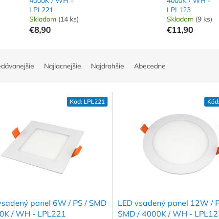
4000K / WH -
4000K / WH -
LPL221
LPL123
Skladom
(14 ks)
Skladom
(9 ks)
€8,90
€11,90
edávanejšie
Najlacnejšie
Najdrahšie
Abecedne
Kód:
LPL221
Kód
vsadený panel 6W / PS / SMD
LED vsadený panel 12W / P
00K / WH - LPL221
SMD / 4000K / WH - LPL12