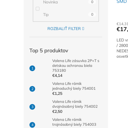
SMD 
Novinka
0
Tip
0
€14,3
€17
ROZBALIŤ FILTER
LED v
/ 280
Top 5 produktov
NEDES
osvetl
Valena Life zásuvka 2P+T s
výškou
detskou ochranou biela
753180
€4,14
Valena Life rámik
jednoduchý biely 754001
€1,25
Valena Life rámik
dvojnásobný biely 754002
€2,50
Valena Life rámik
trojnásobný biely 754003