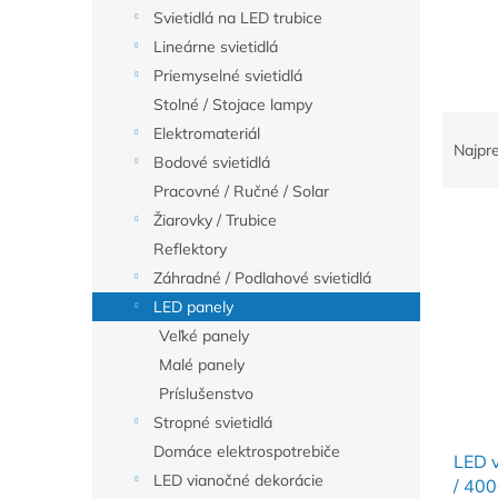
Svietidlá na LED trubice
Lineárne svietidlá
Priemyselné svietidlá
Stolné / Stojace lampy
R
Elektromateriál
a
Najpr
Bodové svietidlá
d
Pracovné / Ručné / Solar
e
V
n
Žiarovky / Trubice
ý
i
Reflektory
p
e
Záhradné / Podlahové svietidlá
i
p
LED panely
s
r
Veľké panely
p
o
r
d
Malé panely
o
u
Príslušenstvo
d
k
Stropné svietidlá
u
t
Domáce elektrospotrebiče
LED 
k
o
LED vianočné dekorácie
/ 40
t
v