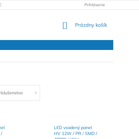
DAJOV
REKLAMAČNÝ PROTOKOL
Prihlásenie
NÁKUPNÝ
Prázdny košík
KOŠÍK
ríslušenstvo
nel
LED vsadený panel
/
HV 12W / PR / SMD /