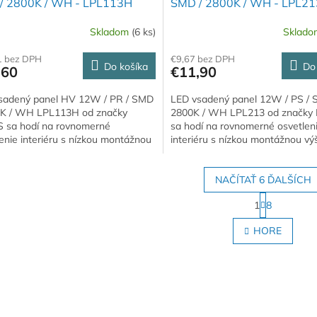
/ 2800K / WH - LPL113H
SMD / 2800K / WH - LPL21
Skladom
(6 ks)
Sklad
1 bez DPH
€9,67 bez DPH
Do košíka
Do
,60
€11,90
sadený panel HV 12W / PR / SMD
LED vsadený panel 12W / PS / 
0K / WH LPL113H od značky
2800K / WH LPL213 od značky
 sa hodí na rovnomerné
sa hodí na rovnomerné osvetlen
enie interiéru s nízkou montážnou
interiéru s nízkou montážnou vý
. Teplota chromatickosti 2800K.
Krytie IP20. Teplota chromatickost
NAČÍTAŤ 6 ĎALŠÍCH
S
1
8
t
O
r
v
HORE
á
l
n
á
k
d
o
a
v
c
a
i
n