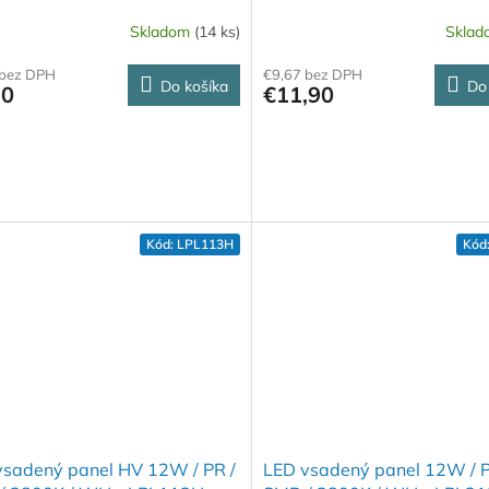
Skladom
(14 ks)
Skla
 bez DPH
€9,67 bez DPH
Do košíka
Do
90
€11,90
Kód:
LPL113H
Kód
vsadený panel HV 12W / PR /
LED vsadený panel 12W / P