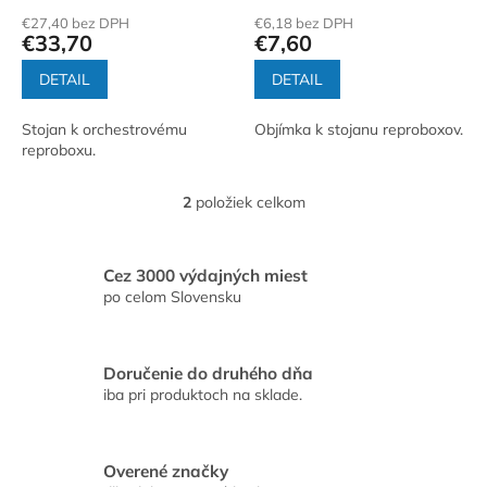
o
€27,40 bez DPH
€6,18 bez DPH
v
€33,70
€7,60
DETAIL
DETAIL
Stojan k orchestrovému
Objímka k stojanu reproboxov.
reproboxu.
2
položiek celkom
O
v
l
á
Cez 3000 výdajných miest
d
po celom Slovensku
a
c
i
Doručenie do druhého dňa
e
iba pri produktoch na sklade.
p
r
v
k
Overené značky
y