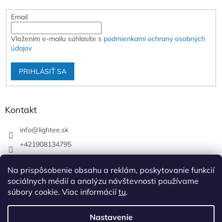
Email
Vložením e-mailu súhlasíte s
podmienkami ochrany osobných
údajov
PRIHLÁSIŤ SA
Kontakt
info
@
lightee.sk
+421908134795
lightee.sk
Na prispôsobenie obsahu a reklám, poskytovanie funkcií
lightee.sk
sociálnych médií a analýzu návštevnosti používame
súbory cookie. Viac informácií
tu
.
Vytvoril Shoptet
Nastavenie