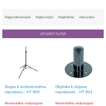
R
a
Najpredávanejšie
Najlacnejšie
Najdrahšie
Abecedne
d
e
n
OTVORIŤ FILTER
i
e
V
p
ý
r
p
o
i
d
s
u
p
k
r
t
o
o
d
Stojan k orchestrovému
Objímka k stojanu
v
u
reproboxu - HT 900
reproboxov - HT 901
k
t
Momentálne nedostupné
Momentálne nedostupné