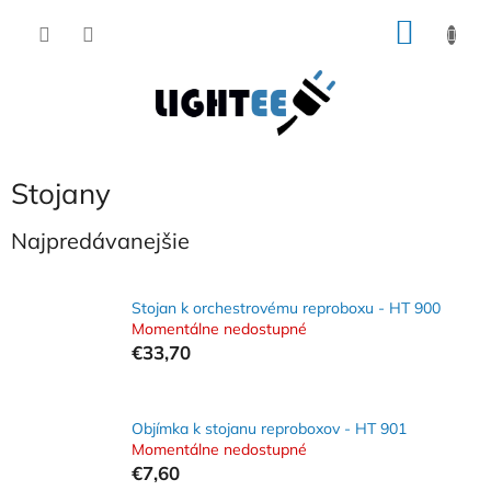
Prejsť
NÁKU
na
obsah
KOŠÍK
Stojany
Najpredávanejšie
Stojan k orchestrovému reproboxu - HT 900
Momentálne nedostupné
€33,70
Objímka k stojanu reproboxov - HT 901
Momentálne nedostupné
€7,60