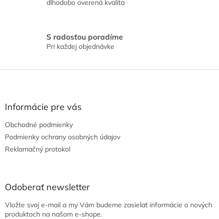
dlhodobo overená kvalita
v
ý
p
i
S radosťou poradíme
s
Pri každej objednávke
u
Z
á
p
ä
Informácie pre vás
t
Obchodné podmienky
i
e
Podmienky ochrany osobných údajov
Reklamačný protokol
Odoberať newsletter
Vložte svoj e-mail a my Vám budeme zasielať informácie o nových
produktoch na našom e-shope.