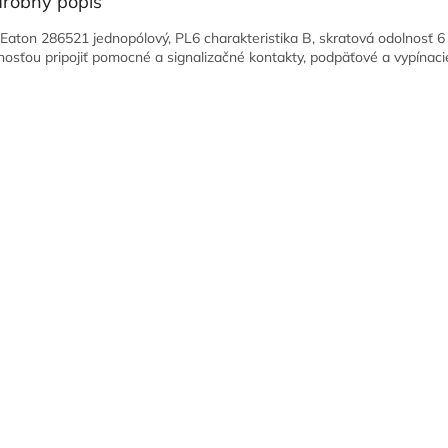
robný popis
č Eaton 286521 jednopólový, PL6 charakteristika B, skratová odolnosť 6
osťou pripojiť pomocné a signalizačné kontakty, podpäťové a vypínaci