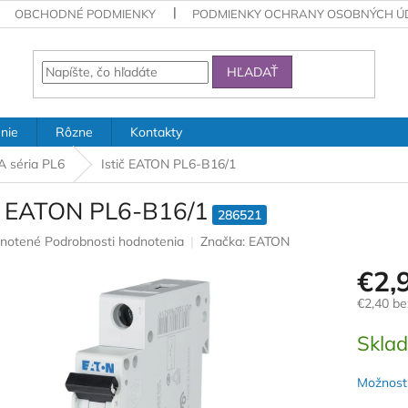
OBCHODNÉ PODMIENKY
PODMIENKY OCHRANY OSOBNÝCH Ú
HĽADAŤ
nie
Rôzne
Kontakty
kA séria PL6
Istič EATON PL6-B16/1
ič EATON PL6-B16/1
286521
rné
notené
Podrobnosti hodnotenia
Značka:
EATON
nie
€2,
u
€2,40 b
Jednotk
Skla
cena:
iek.
Možnosti