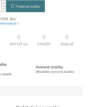
Pridať do košíka
/1P/B, 6kA.
 informácie
OPÝTAŤ SA
STRÁŽIŤ
ZDIEĽAŤ
hého
Overené značky
dlhodobo overená kvalita
a sklade.