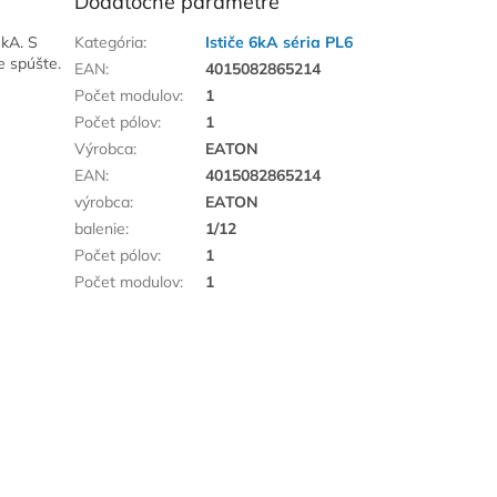
Dodatočné parametre
 kA. S
Kategória
:
Ističe 6kA séria PL6
e spúšte.
EAN
:
4015082865214
Počet modulov
:
1
Počet pólov
:
1
Výrobca
:
EATON
EAN
:
4015082865214
výrobca
:
EATON
balenie
:
1/12
Počet pólov
:
1
Počet modulov
:
1