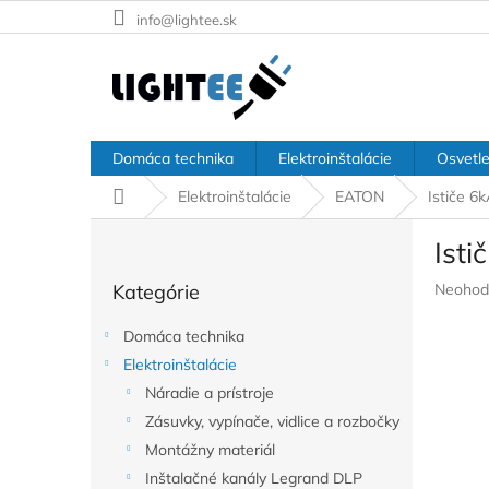
Prejsť
info@lightee.sk
na
obsah
Domáca technika
Elektroinštalácie
Osvetle
Domov
Elektroinštalácie
EATON
Ističe 6
B
Ist
o
Preskočiť
č
Prieme
Kategórie
Neohod
kategórie
n
hodnote
ý
produkt
Domáca technika
p
je
Elektroinštalácie
a
0,0
z
Náradie a prístroje
n
5
e
Zásuvky, vypínače, vidlice a rozbočky
hviezdič
l
Montážny materiál
Inštalačné kanály Legrand DLP