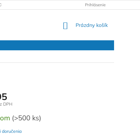
DAJOV
REKLAMAČNÝ PROTOKOL
Prihlásenie
NÁKUPNÝ
Prázdny košík
KOŠÍK
95
ez DPH
ová
dom
(>500 ks)
 doručenia