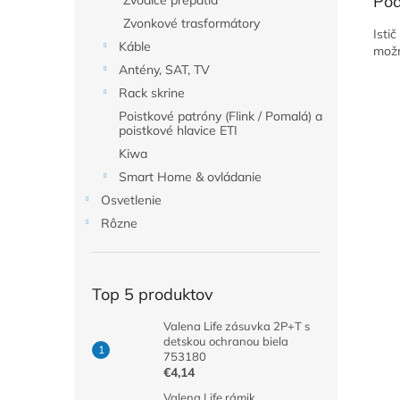
Pod
Zvodiče prepätia
Zvonkové trasformátory
Isti
Káble
možn
Antény, SAT, TV
Rack skrine
Poistkové patróny (Flink / Pomalá) a
poistkové hlavice ETI
Kiwa
Smart Home & ovládanie
Osvetlenie
Rôzne
Top 5 produktov
Valena Life zásuvka 2P+T s
detskou ochranou biela
753180
€4,14
Valena Life rámik