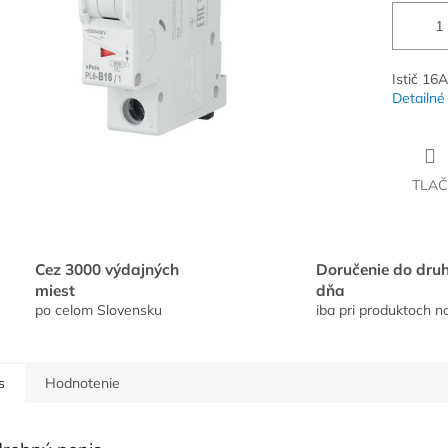
Istič 16A
Detailné
TLAČ
Cez 3000 výdajných
Doručenie do dru
miest
dňa
po celom Slovensku
iba pri produktoch n
s
Hodnotenie