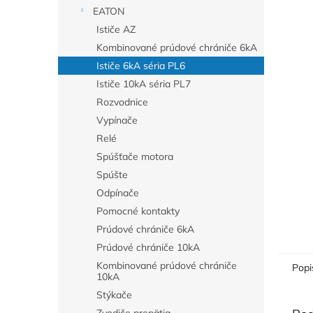
EATON
Ističe AZ
Kombinované prúdové chrániče 6kA
Ističe 6kA séria PL6
Ističe 10kA séria PL7
Rozvodnice
Vypínače
Relé
Spúšťače motora
Spúšte
Odpínače
Pomocné kontakty
Prúdové chrániče 6kA
Prúdové chrániče 10kA
Kombinované prúdové chrániče
Popi
10kA
Stýkače