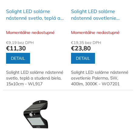
t
o
o
d
Solight LED solárne
Solight LED solárne
v
u
nástenné svetlo, teplá a
nástenné osvetlenie
k
studená biela, 15x10cm
Palermo, 5W, 400lm,
t
3000K
Momentálne nedostupné
Momentálne nedostupné
o
€9,19 bez DPH
€19,35 bez DPH
v
€11,30
€23,80
DETAIL
DETAIL
Solight LED solárne nástenné
Solight LED solárne nástenné
svetlo, teplá a studená biela,
osvetlenie Palermo, 5W,
15x10cm - WL917
400lm, 3000K - WO7201