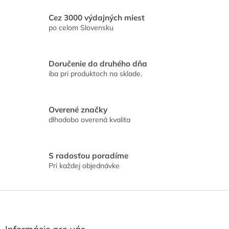
v
a
a
c
Cez 3000 výdajných miest
n
i
po celom Slovensku
i
e
e
p
r
Doručenie do druhého dňa
v
iba pri produktoch na sklade.
k
y
v
ý
Overené značky
p
dlhodobo overená kvalita
i
s
u
S radosťou poradíme
Pri každej objednávke
Z
á
p
ä