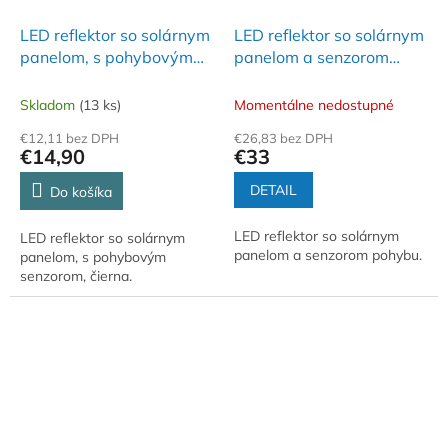
LED reflektor so solárnym
LED reflektor so solárnym
panelom, s pohybovým
panelom a senzorom
senzorom, čierna - FLP
pohybu - FLP 5 SOLAR
2/BK SOLAR
Skladom
(13 ks)
Momentálne nedostupné
€12,11 bez DPH
€26,83 bez DPH
€14,90
€33
DETAIL
Do košíka
LED reflektor so solárnym
LED reflektor so solárnym
panelom a senzorom pohybu.
panelom, s pohybovým
senzorom, čierna.