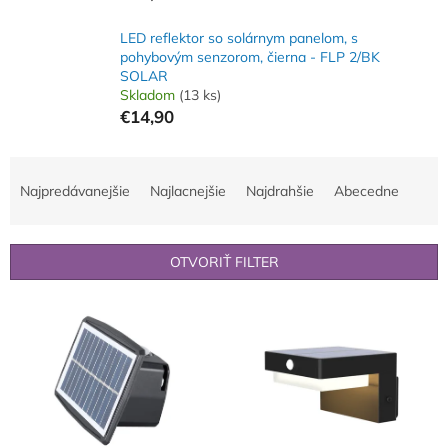
LED reflektor so solárnym panelom, s
pohybovým senzorom, čierna - FLP 2/BK
SOLAR
Skladom
(13 ks)
€14,90
R
a
Najpredávanejšie
Najlacnejšie
Najdrahšie
Abecedne
d
e
n
OTVORIŤ FILTER
i
e
V
p
ý
r
p
o
i
d
s
u
p
k
r