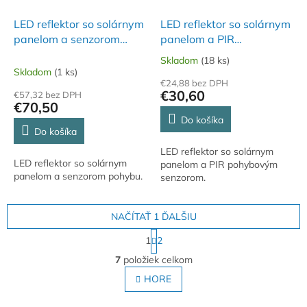
LED reflektor so solárnym
LED reflektor so solárnym
panelom a senzorom
panelom a PIR
pohybu - FLP 1100
pohybovým senzorom -
Skladom
(18 ks)
Priemerné
SOLAR
FLP 500 SOLAR
Skladom
(1 ks)
hodnotenie
€24,88 bez DPH
produktu
€30,60
€57,32 bez DPH
je
€70,50
5,0
Do košíka
z
Do košíka
5
LED reflektor so solárnym
hviezdičiek.
LED reflektor so solárnym
panelom a PIR pohybovým
panelom a senzorom pohybu.
senzorom.
NAČÍTAŤ 1 ĎALŠIU
S
1
2
t
O
r
7
položiek celkom
v
á
l
HORE
n
á
k
o
d