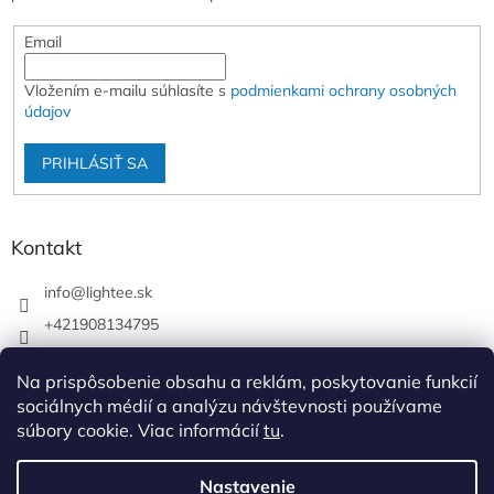
Email
Vložením e-mailu súhlasíte s
podmienkami ochrany osobných
údajov
PRIHLÁSIŤ SA
Kontakt
info
@
lightee.sk
+421908134795
lightee.sk
Na prispôsobenie obsahu a reklám, poskytovanie funkcií
lightee.sk
sociálnych médií a analýzu návštevnosti používame
súbory cookie. Viac informácií
tu
.
Vytvoril Shoptet
Nastavenie