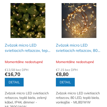
e
V
p
ý
r
p
o
i
d
s
u
p
k
r
t
o
o
d
Zväzok micro LED
Zväzok micro LED
v
u
svietiacich reťazcov, teplá
svietiacich reťazcov, 80
k
biela, zelený kábel, IP44,
LED, teplá biela, na
t
dimmer
vonkajšie použitie
Momentálne nedostupné
Momentálne nedostupné
o
€13,58 bez DPH
€7,15 bez DPH
v
€16,70
€8,80
DETAIL
DETAIL
Zväzok micro LED svietiacich
Zväzok micro LED svietiacich
reťazcov, teplá biela, zelený
reťazcov, 80 LED, teplá biela,
kábel, IP44, dimmer -
vonkajšie - ML80/WW
ML250G/WW