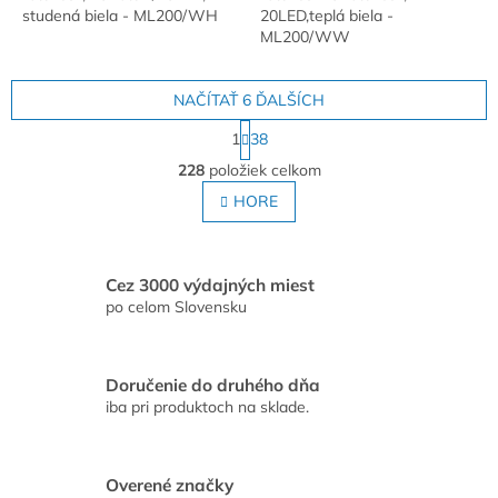
studená biela - ML200/WH
20LED,teplá biela -
ML200/WW
NAČÍTAŤ 6 ĎALŠÍCH
S
1
38
t
O
r
228
položiek celkom
v
á
l
HORE
n
á
k
o
d
v
a
a
c
Cez 3000 výdajných miest
n
i
po celom Slovensku
i
e
e
p
r
Doručenie do druhého dňa
v
iba pri produktoch na sklade.
k
y
v
ý
Overené značky
p