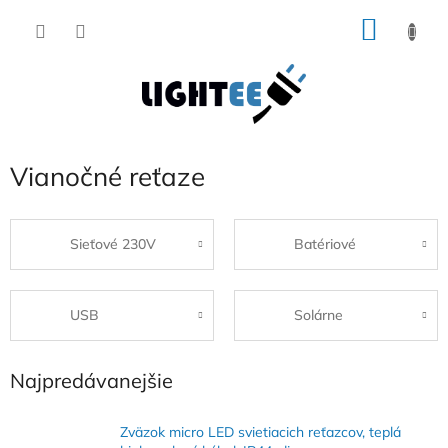
Prejsť
NÁKU
na
obsah
KOŠÍK
Vianočné reťaze
Sieťové 230V
Batériové
USB
Solárne
Najpredávanejšie
Zväzok micro LED svietiacich reťazcov, teplá