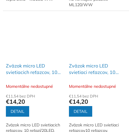
ML120/WW
Zväzok micro LED
Zväzok micro LED
svietiacich reťazcov, 10
svietiaci reťazcov, 10
reťazí / 20 LED, studená
reťazcov / 20 LED, teplá
biela, na vonkajšie
biela
Momentálne nedostupné
Momentálne nedostupné
použitie
€11,54 bez DPH
€11,54 bez DPH
€14,20
€14,20
DETAIL
DETAIL
Zväzok micro LED svietiacich
Zväzok micro LED svietiaci
reťazcov, 10 reťazí/20LED,
reťazcov10 reťazcov,