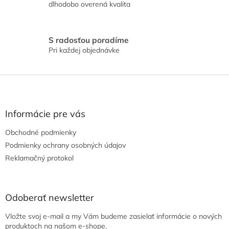
dlhodobo overená kvalita
i
s
u
S radosťou poradíme
Pri každej objednávke
Z
á
p
ä
Informácie pre vás
t
Obchodné podmienky
i
e
Podmienky ochrany osobných údajov
Reklamačný protokol
Odoberať newsletter
Vložte svoj e-mail a my Vám budeme zasielať informácie o nových
produktoch na našom e-shope.