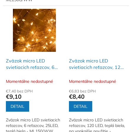
Zväzok micro LED
Zväzok micro LED
svietiacich reťazcov, 6
svietiacich reťazcov, 120
reťazcov / 25 LED, teplá
LED, teplá biela, na
biela
vonkajšie použitie
Momentálne nedostupné
Momentálne nedostupné
€7,40 bez DPH
€6,83 bez DPH
€9,10
€8,40
DETAIL
DETAIL
Zväzok micro LED svietiacich
Zväzok micro LED svietiacich
reťazcov, 6 reťazcov, 25LED,
reťazcov, 120 LED, teplá biela,
teplá biela - ML150/WW
na vonkajšie použitie -