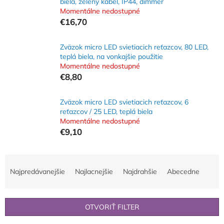
biela, zelený kábel, IP44, dimmer
Momentálne nedostupné
€16,70
Zväzok micro LED svietiacich reťazcov, 80 LED,
teplá biela, na vonkajšie použitie
Momentálne nedostupné
€8,80
Zväzok micro LED svietiacich reťazcov, 6
reťazcov / 25 LED, teplá biela
Momentálne nedostupné
€9,10
R
a
Najpredávanejšie
Najlacnejšie
Najdrahšie
Abecedne
d
e
n
OTVORIŤ FILTER
i