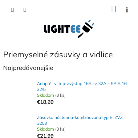
Prejsť
NÁKU
na
obsah
KOŠÍK
Priemyselné zásuvky a vidlice
Najpredávanejšie
Adaptér vstup->výstup 16A -> 32A – 5P A 16-
32/5
Skladom
(3 ks)
€18,69
Zásuvka nástenná-kombinovaná typ E IZVZ
3253
Skladom
(3 ks)
€21,99