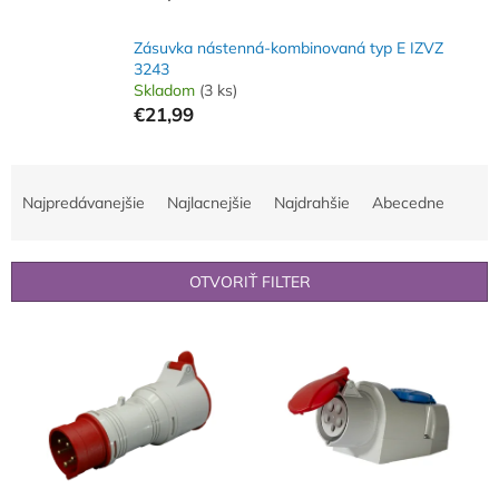
Zásuvka nástenná-kombinovaná typ E IZVZ
3243
Skladom
(3 ks)
€21,99
R
a
Najpredávanejšie
Najlacnejšie
Najdrahšie
Abecedne
d
e
n
OTVORIŤ FILTER
i
e
V
p
ý
r
p
o
i
d
s
u
p
k
r
t