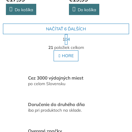
Do košíka
Do košíka
NAČÍTAŤ 6 ĎALŠÍCH
S
1
4
t
O
r
21
položiek celkom
v
á
l
HORE
n
á
k
o
d
v
a
a
c
Cez 3000 výdajných miest
n
i
po celom Slovensku
i
e
e
p
r
Doručenie do druhého dňa
v
iba pri produktoch na sklade.
k
y
v
ý
Overené značky