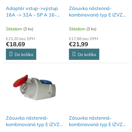
o
o
d
Adaptér vstup->výstup
Zásuvka nástenná-
v
u
16A -> 32A – 5P A 16-
kombinovaná typ E IZVZ
k
32/5
3253
t
Skladom
(3 ks)
Skladom
(3 ks)
o
€15,20 bez DPH
€17,88 bez DPH
v
€18,69
€21,99
Do košíka
Do košíka
Zásuvka nástenná-
Zásuvka nástenná-
kombinovaná typ E IZVZ
kombinovaná typ E IZVZ
3243
1653