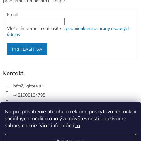
produktoch na našom e-shope.
Email
Vložením e-mailu súhlasíte s
podmienkami ochrany osobných
údajov
PRIHLÁSIŤ SA
Kontakt
info
@
lightee.sk
+421908134795
lightee.sk
Na prispôsobenie obsahu a reklám, poskytovanie funkcií
lightee.sk
sociálnych médií a analýzu návštevnosti používame
súbory cookie. Viac informácií
tu
.
Vytvoril Shoptet