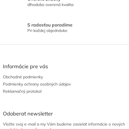
p
dlhodobo overená kvalita
i
s
u
S radosťou poradíme
Pri každej objednávke
Z
á
p
ä
Informácie pre vás
t
Obchodné podmienky
i
e
Podmienky ochrany osobných údajov
Reklamačný protokol
Odoberať newsletter
Vložte svoj e-mail a my Vám budeme zasielať informácie o nových