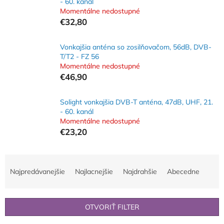
- 60. kanál
Momentálne nedostupné
€32,80
Vonkajšia anténa so zosilňovačom, 56dB, DVB-
T/T2 - FZ 56
Momentálne nedostupné
€46,90
Solight vonkajšia DVB-T anténa, 47dB, UHF, 21.
- 60. kanál
Momentálne nedostupné
€23,20
R
a
Najpredávanejšie
Najlacnejšie
Najdrahšie
Abecedne
d
e
n
OTVORIŤ FILTER
i