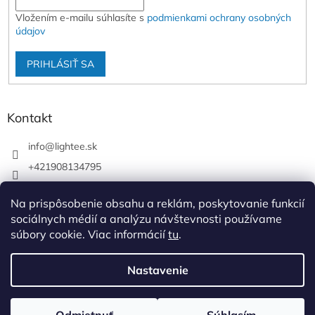
Vložením e-mailu súhlasíte s
podmienkami ochrany osobných
údajov
PRIHLÁSIŤ SA
Kontakt
info
@
lightee.sk
+421908134795
lightee.sk
Na prispôsobenie obsahu a reklám, poskytovanie funkcií
lightee.sk
sociálnych médií a analýzu návštevnosti používame
súbory cookie. Viac informácií
tu
.
Vytvoril Shoptet
Nastavenie
Copyright 2026
Lightee
. Všetky práva vyhradené.
Upraviť