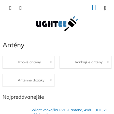
Prejsť
NÁKU
na
obsah
KOŠÍK
Antény
Izbové antény
Vonkajšie antény
Anténne držiaky
Najpredávanejšie
Solight vonkajšia DVB-T antena, 49dB, UHF, 21.