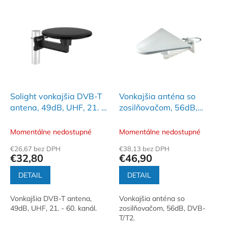
e
V
p
ý
r
p
o
i
d
s
u
p
k
r
t
o
o
d
Solight vonkajšia DVB-T
Vonkajšia anténa so
v
u
antena, 49dB, UHF, 21. -
zosilňovačom, 56dB,
k
60. kanál
DVB-T/T2 - FZ 56
t
Momentálne nedostupné
Momentálne nedostupné
o
€26,67 bez DPH
€38,13 bez DPH
v
€32,80
€46,90
DETAIL
DETAIL
Vonkajšia DVB-T antena,
Vonkajšia anténa so
49dB, UHF, 21. - 60. kanál.
zosilňovačom, 56dB, DVB-
T/T2.