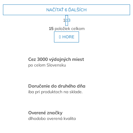
NAČÍTAŤ 6 ĎALŠÍCH
S
1
3
t
O
r
15
položiek celkom
v
á
l
HORE
n
á
k
o
d
v
a
a
c
Cez 3000 výdajných miest
n
i
po celom Slovensku
i
e
e
p
r
Doručenie do druhého dňa
v
iba pri produktoch na sklade.
k
y
v
ý
Overené značky
p
dlhodobo overená kvalita
i
s
u