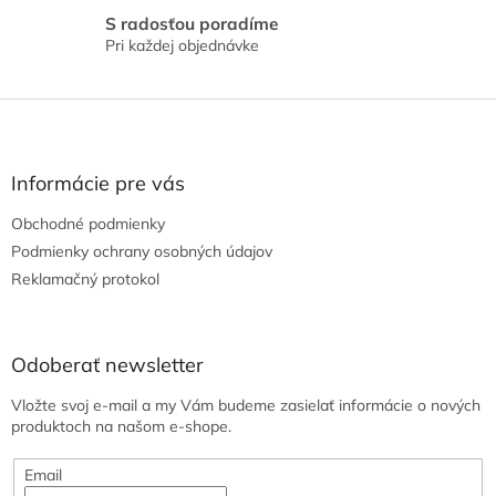
S radosťou poradíme
Pri každej objednávke
Z
á
p
ä
Informácie pre vás
t
Obchodné podmienky
i
e
Podmienky ochrany osobných údajov
Reklamačný protokol
Odoberať newsletter
Vložte svoj e-mail a my Vám budeme zasielať informácie o nových
produktoch na našom e-shope.
Email