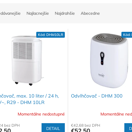
edávanejšie
Najlacnejšie
Najdrahšie
Abecedne
Kód:
DHM10LR
Kód:
čovač, max. 10 liter / 24 h,
Odvlhčovač - DHM 300
V~, R29 - DHM 10LR
Momentálne nedostupné
Momentálne ned
24 bez DPH
€42,68 bez DPH
DETAIL
D
2,50
€52,50