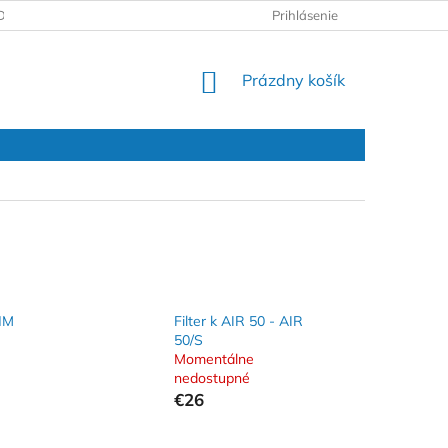
DAJOV
REKLAMAČNÝ PROTOKOL
Prihlásenie
NÁKUPNÝ
Prázdny košík
KOŠÍK
HM
Filter k AIR 50 - AIR
50/S
Momentálne
nedostupné
€26