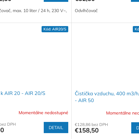
ovač, max. 10 liter / 24 h, 230 V~,
Odvlhčovač
Kód:
AIR20/S
Kó
r k AIR 20 - AIR 20/S
Čistička vzduchu, 400 m3/h
- AIR 50
Momentálne nedostupné
Momentálne ne
 bez DPH
€128,86 bez DPH
DETAIL
D
60
€158,50