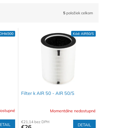
5
položiek celkom
DHM300
Kód:
AIR50/S
Filter k AIR 50 - AIR 50/S
ostupné
Momentálne nedostupné
€21,14 bez DPH
ETAIL
DETAIL
€26