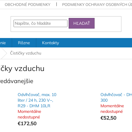
OBCHODNÉ PODMIENKY
PODMIENKY OCHRANY OSOBNÝCH Ú
HĽADAŤ
nie
Rôzne
Kontakty
Čističky vzduchu
tičky vzduchu
redávanejšie
Odvlhčovač, max. 10
Odvlhčovač - D
liter / 24 h, 230 V~,
300
R29 - DHM 10LR
Momentálne
Momentálne
nedostupné
nedostupné
€52,50
€172,50