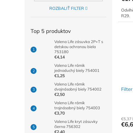
ROZBALIŤ FILTER
Odvlhč
R29.
Top 5 produktov
Valena Life zásuvka 2P+T s
detskou ochranou biela
753180
€4,14
Valena Life rámik
jednoduchý biely 754001
€1,25
Valena Life rámik
Filte
dvojnásobný biely 754002
€2,50
Valena Life rámik
trojnásobný biely 754003
€3,70
€5,37
Valena Life kryt zásuvky
€6,
čierna 756302
€2,40