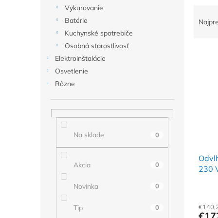
Vykurovanie
R
a
Batérie
Najpr
d
Kuchynské spotrebiče
e
Osobná starostlivosť
V
n
Elektroinštalácie
ý
i
Osvetlenie
p
e
i
p
Rôzne
s
r
p
o
r
d
o
u
Na sklade
0
d
k
u
t
Odvlh
k
o
Akcia
0
230 
t
v
o
Novinka
0
v
€140,
Tip
0
€17