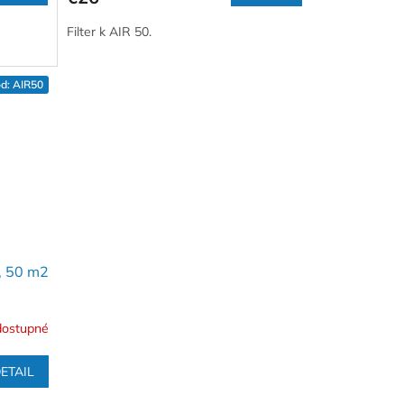
Filter k AIR 50.
d:
AIR50
, 50 m2
dostupné
ETAIL