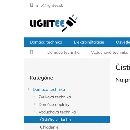
Prejsť
info@lightee.sk
na
obsah
Domáca technika
Elektroinštalácie
Osvetle
Domov
Domáca technika
Vzduchová technika
B
Čis
o
Preskočiť
č
Kategórie
kategórie
Najp
n
ý
Domáca technika
p
Zvuková technika
a
Domáce doplnky
n
e
Vzduchová technika
l
Čističky vzduchu
Chladenie