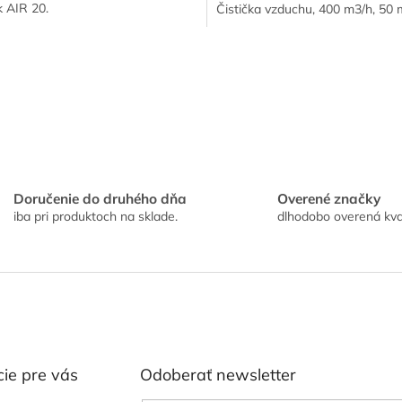
 k AIR 20.
Čistička vzduchu, 400 m3/h, 50 
O
v
l
á
d
a
c
i
e
Doručenie do druhého dňa
Overené značky
p
iba pri produktoch na sklade.
dlhodobo overená kva
r
v
k
y
v
ý
p
i
s
ie pre vás
Odoberať newsletter
u