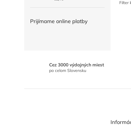
Filter
Prijímame online platby
Cez 3000 výdajných miest
po celom Slovensku
Z
á
p
ä
t
Informác
i
e