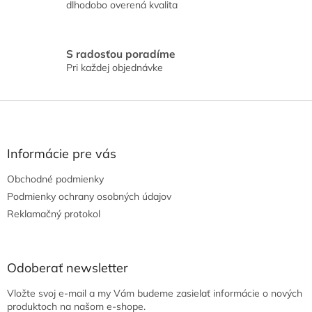
dlhodobo overená kvalita
v
ý
p
i
S radosťou poradíme
s
Pri každej objednávke
u
Z
á
p
ä
Informácie pre vás
t
Obchodné podmienky
i
e
Podmienky ochrany osobných údajov
Reklamačný protokol
Odoberať newsletter
Vložte svoj e-mail a my Vám budeme zasielať informácie o nových
produktoch na našom e-shope.