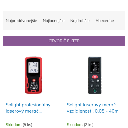
R
a
Najpredávanejšie
Najlacnejšie
Najdrahšie
Abecedne
d
e
n
OTVORIŤ FILTER
i
e
V
p
ý
r
p
o
i
d
s
u
p
k
r
t
o
o
d
Solight profesionálny
Solight laserový merač
v
u
laserový merač
vzdialenosti, 0,05 - 40m
k
vzdialenosti, 0,05 - 80m
t
Skladom
(5 ks)
Skladom
(2 ks)