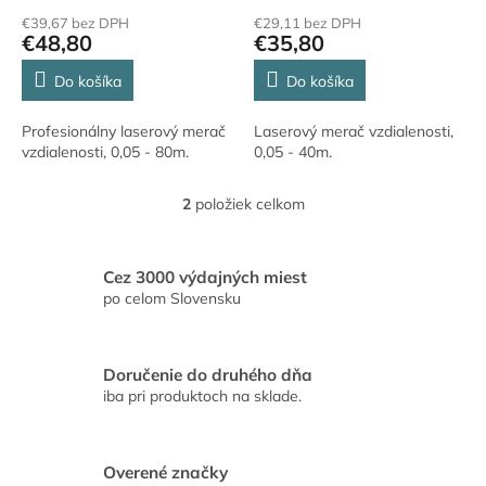
o
€39,67 bez DPH
€29,11 bez DPH
v
€48,80
€35,80
Do košíka
Do košíka
Profesionálny laserový merač
Laserový merač vzdialenosti,
vzdialenosti, 0,05 - 80m.
0,05 - 40m.
2
položiek celkom
O
v
l
á
Cez 3000 výdajných miest
d
po celom Slovensku
a
c
i
Doručenie do druhého dňa
e
iba pri produktoch na sklade.
p
r
v
k
Overené značky
y