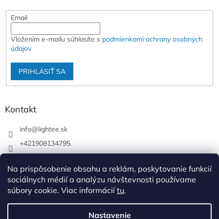
Email
Vložením e-mailu súhlasíte s
podmienkami ochrany osobných
údajov
PRIHLÁSIŤ SA
Kontakt
info
@
lightee.sk
+421908134795
lightee.sk
Na prispôsobenie obsahu a reklám, poskytovanie funkcií
lightee.sk
sociálnych médií a analýzu návštevnosti používame
súbory cookie. Viac informácií
tu
.
Vytvoril Shoptet
Nastavenie