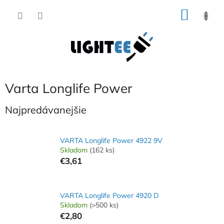
Prejsť
NÁKU
na
obsah
KOŠÍK
Varta Longlife Power
Najpredávanejšie
VARTA Longlife Power 4922 9V
Skladom
(162 ks)
€3,61
VARTA Longlife Power 4920 D
Skladom
(>500 ks)
€2,80