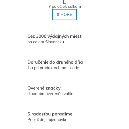
t
O
r
7
položiek celkom
v
á
l
HORE
n
á
k
o
d
v
a
a
c
Cez 3000 výdajných miest
n
i
po celom Slovensku
i
e
e
p
r
Doručenie do druhého dňa
v
iba pri produktoch na sklade.
k
y
v
ý
Overené značky
p
dlhodobo overená kvalita
i
s
u
S radosťou poradíme
Pri každej objednávke