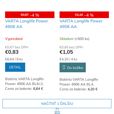
–4 %
–4 %
€0,87
€1,10
VARTA Longlife Power
VARTA Longlife Power
4906 AA
4906 AA
Vypredané
Skladom
(>500 ks)
€0,67 bez DPH
€0,85 bez DPH
€0,83
€1,05
Jednotková
Jednotková
€6,64 / 8 ks
€4,20 / 4 ks
cena:
cena:
DETAIL
Do košíka
Batéria VARTA Longlife
Batéria VARTA Longlife
Power 4906 AA BL6+2.
Power 4906 AA BL4.
Cena za balenie:
6,64 €
Cena za balenie:
4,20 €
NAČÍTAŤ 1 ĎALŠIU
S
1
2