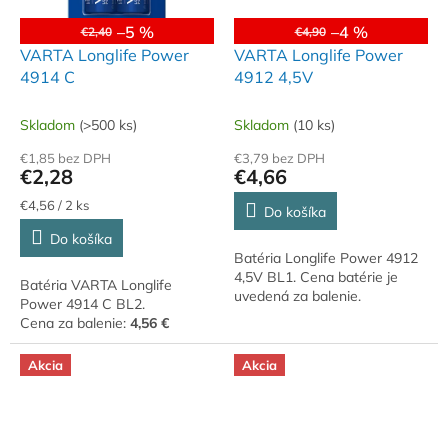
–5 %
–4 %
€2,40
€4,90
VARTA Longlife Power
VARTA Longlife Power
4914 C
4912 4,5V
Skladom
(>500 ks)
Skladom
(10 ks)
€1,85 bez DPH
€3,79 bez DPH
€2,28
€4,66
Jednotková
€4,56 / 2 ks
Do košíka
cena:
Do košíka
Batéria Longlife Power 4912
4,5V BL1. Cena batérie je
Batéria VARTA Longlife
uvedená za balenie.
Power 4914 C BL2.
Cena za balenie:
4,56 €
Akcia
Akcia