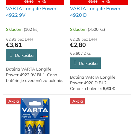
o
–5 %
–5 %
€3,80
€2,95
o
d
VARTA Longlife Power
VARTA Longlife Power
v
u
4922 9V
4920 D
k
t
Skladom
(162 ks)
Skladom
(>500 ks)
o
€2,93 bez DPH
€2,28 bez DPH
v
€3,61
€2,80
Jednotková
€5,60 / 2 ks
Do košíka
cena:
Do košíka
Batéria VARTA Longlife
Power 4922 9V BL1. Cena
Batéria VARTA Longlife
batérie je uvedená za balenie.
Power 4920 D BL2.
Cena za balenie:
5,60 €
Akcia
Akcia