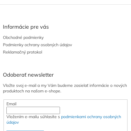
Z
á
p
ä
Informácie pre vás
t
Obchodné podmienky
i
e
Podmienky ochrany osobných údajov
Reklamačný protokol
Odoberať newsletter
Vložte svoj e-mail a my Vám budeme zasielať informácie o nových
produktoch na našom e-shope.
Email
Vložením e-mailu súhlasíte s
podmienkami ochrany osobných
údajov