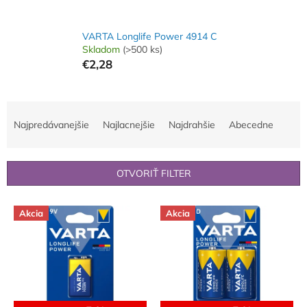
VARTA Longlife Power 4914 C
Skladom
(>500 ks)
€2,28
R
a
Najpredávanejšie
Najlacnejšie
Najdrahšie
Abecedne
d
e
n
OTVORIŤ FILTER
i
e
V
p
Akcia
Akcia
ý
r
p
o
i
d
s
u
p
k
r
t