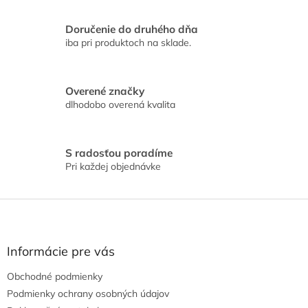
c
i
Doručenie do druhého dňa
e
iba pri produktoch na sklade.
p
r
v
k
Overené značky
y
dlhodobo overená kvalita
v
ý
p
i
S radosťou poradíme
s
Pri každej objednávke
u
Z
á
p
ä
Informácie pre vás
t
Obchodné podmienky
i
e
Podmienky ochrany osobných údajov