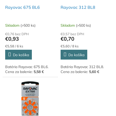
o
o
d
Rayovac 675 BL6
Rayovac 312 BL8
v
u
k
t
Skladom
(>500 ks)
Skladom
(>500 ks)
o
€0,76 bez DPH
€0,57 bez DPH
v
€0,93
€0,70
Jednotková
Jednotková
€5,58 / 6 ks
€5,60 / 8 ks
cena:
cena:
Do košíka
Do košíka
Batéria Rayovac 675 BL6.
Batéria Rayovac 312 BL8.
Cena za balenie:
5,58 €
Cena za balenie:
5,60 €