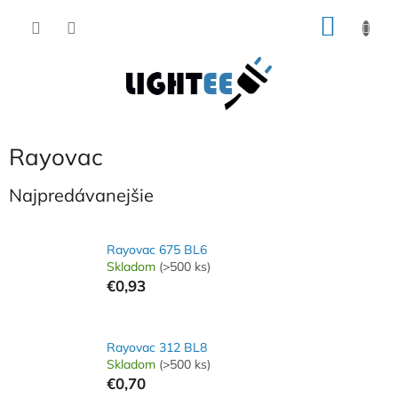
Prejsť
NÁKU
na
obsah
KOŠÍK
Rayovac
Najpredávanejšie
Rayovac 675 BL6
Skladom
(>500 ks)
€0,93
Rayovac 312 BL8
Skladom
(>500 ks)
€0,70