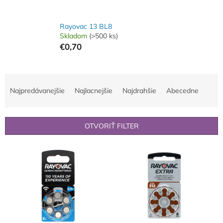
Rayovac 13 BL8
Skladom
(>500 ks)
€0,70
R
a
Najpredávanejšie
Najlacnejšie
Najdrahšie
Abecedne
d
e
n
OTVORIŤ FILTER
i
e
V
p
ý
r
p
o
i
d
s
u
p
k
r
t