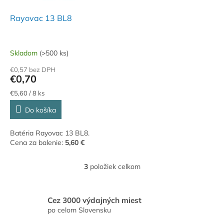
Rayovac 13 BL8
Skladom
(>500 ks)
€0,57 bez DPH
€0,70
Jednotková
€5,60 / 8 ks
cena:
Do košíka
Batéria Rayovac 13 BL8.
Cena za balenie:
5,60 €
3
položiek celkom
O
v
l
á
Cez 3000 výdajných miest
d
po celom Slovensku
a