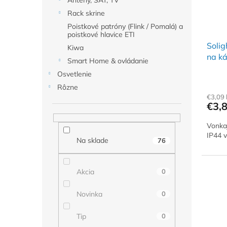
Antény, SAT, TV
r
d
o
u
Rack skrine
d
k
Poistkové patróny (Flink / Pomalá) a
u
poistkové hlavice ETI
t
Solig
k
o
Kiwa
na ká
t
v
Smart Home & ovládanie
o
Osvetlenie
v
Rôzne
€3,09
€3,
Vonka
IP44 
Na sklade
76
Akcia
0
Novinka
0
Tip
0