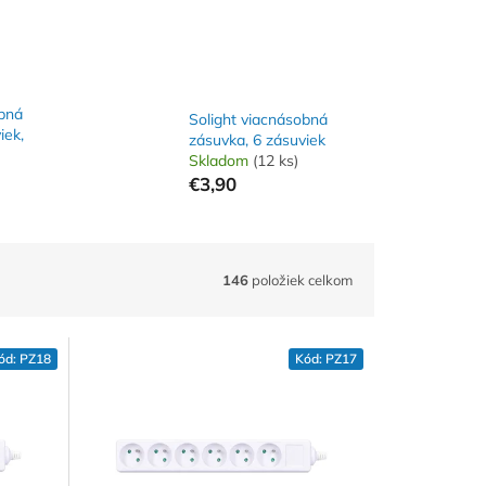
obná
Solight viacnásobná
iek,
zásuvka, 6 zásuviek
Skladom
(12 ks)
€3,90
146
položiek celkom
ód:
PZ18
Kód:
PZ17