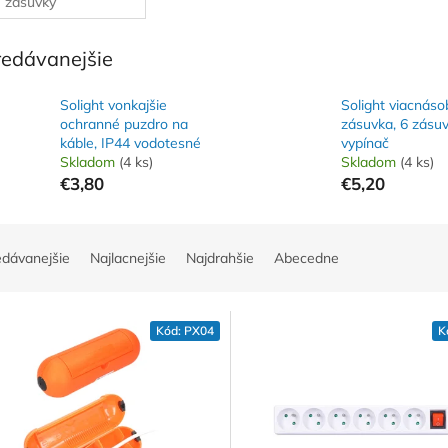
zásuvky
redávanejšie
Solight vonkajšie
Solight viacnás
ochranné puzdro na
zásuvka, 6 zásuv
káble, IP44 vodotesné
vypínač
Skladom
(4 ks)
Skladom
(4 ks)
€3,80
€5,20
edávanejšie
Najlacnejšie
Najdrahšie
Abecedne
Kód:
PX04
K