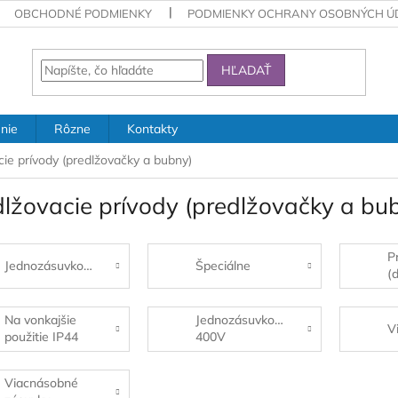
OBCHODNÉ PODMIENKY
PODMIENKY OCHRANY OSOBNÝCH Ú
HĽADAŤ
nie
Rôzne
Kontakty
cie prívody (predlžovačky a bubny)
dlžovacie prívody (predlžovačky a bu
P
Jednozásuvkové
Špeciálne
(d
pú
Na vonkajšie
Jednozásuvkové
V
použitie IP44
400V
Viacnásobné