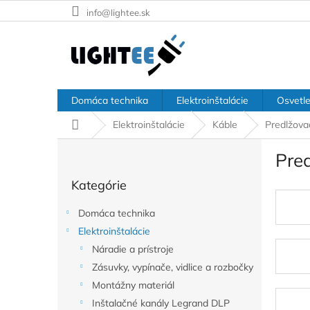
Prejsť
info@lightee.sk
na
obsah
Domáca technika
Elektroinštalácie
Osvetle
Domov
Elektroinštalácie
Káble
Predlžova
B
Pre
o
Preskočiť
č
Kategórie
kategórie
n
ý
Domáca technika
p
Elektroinštalácie
a
Náradie a prístroje
n
e
Zásuvky, vypínače, vidlice a rozbočky
l
Montážny materiál
Inštalačné kanály Legrand DLP