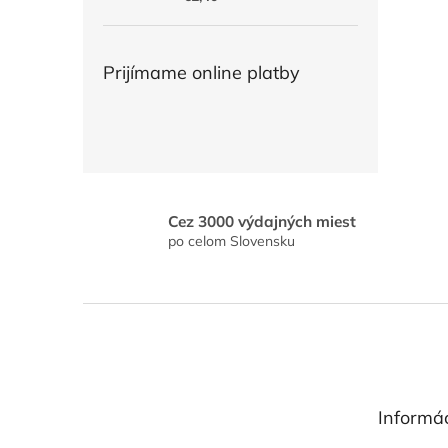
Prijímame online platby
Cez 3000 výdajných miest
po celom Slovensku
Z
á
p
ä
t
Informác
i
e