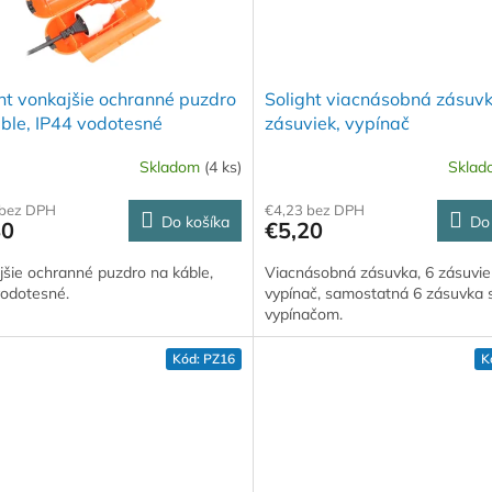
ht vonkajšie ochranné puzdro
Solight viacnásobná zásuvk
ble, IP44 vodotesné
zásuviek, vypínač
Skladom
(4 ks)
Skla
 bez DPH
€4,23 bez DPH
Do košíka
Do
80
€5,20
jšie ochranné puzdro na káble,
Viacnásobná zásuvka, 6 zásuvie
vodotesné.
vypínač, samostatná 6 zásuvka 
vypínačom.
Kód:
PZ16
K