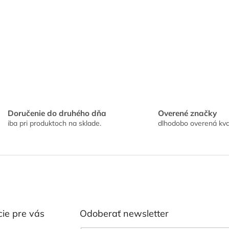
k
d
o
a
v
c
a
i
n
e
i
e
p
r
v
k
y
v
ý
Doručenie do druhého dňa
Overené značky
p
iba pri produktoch na sklade.
dlhodobo overená kva
i
s
u
ie pre vás
Odoberať newsletter