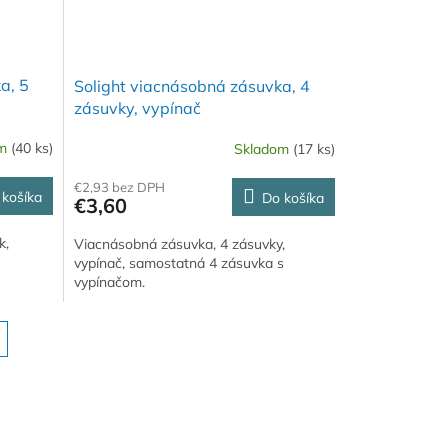
a, 5
Solight viacnásobná zásuvka, 4
zásuvky, vypínač
om
(40 ks)
Skladom
(17 ks)
€2,93 bez DPH
 košíka
Do košíka
€3,60
k,
Viacnásobná zásuvka, 4 zásuvky,
vypínač, samostatná 4 zásuvka s
vypínačom.