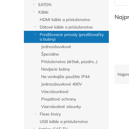
EATON
Káble
Najp
HDMI káble a príslušenstvo
Dátové káble a príslušenstvo
Predlžovacie prívody (predlžovačky
a bubny)
Jednozásuvkové
Špeciálne
Príslušenstvo (držiak, púzdro...)
R
Navíjacie bubny
a
Najpr
Na vonkajšie použitie IP44
d
Jednozásuvkové 400V
e
V
Viaczásuvkové
n
ý
i
Prepäťové ochrany
p
e
Viacnásobné zásuvky
i
p
Flexo šnúry
s
r
USB káble a príslušenstvo
p
o