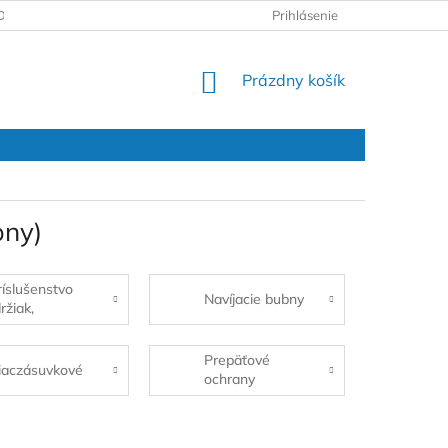
DAJOV
REKLAMAČNÝ PROTOKOL
Prihlásenie
NÁKUPNÝ
Prázdny košík
KOŠÍK
bny)
ríslušenstvo
Navíjacie bubny
ržiak,
zdro...)
Prepäťové
iaczásuvkové
ochrany