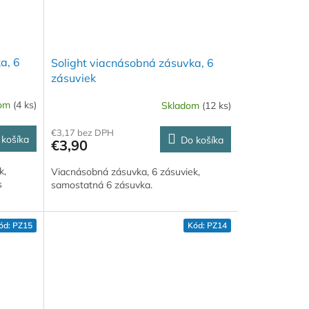
a, 6
Solight viacnásobná zásuvka, 6
zásuviek
dom
(4 ks)
Skladom
(12 ks)
€3,17 bez DPH
 košíka
Do košíka
€3,90
k,
Viacnásobná zásuvka, 6 zásuviek,
s
samostatná 6 zásuvka.
ód:
PZ15
Kód:
PZ14