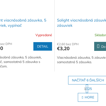
ht viacnásobná zásuvka, 5
Solight viacnásobná zásuvk
iek, vypínač
zásuviek
Vypredané
Sklad
 bez DPH
€2,60 bez DPH
DETAIL
Do
20
€3,20
ásobná zásuvka, 5 zásuviek,
Viacnásobná zásuvka, 5 zásuvie
ač, samostatná 5 zásuvka s
samostatná 5 zásuvka.
ačom.
NAČÍTAŤ 6 ĎALŠÍCH
S
1
25
t
O
r
v
HORE
á
l
n
á