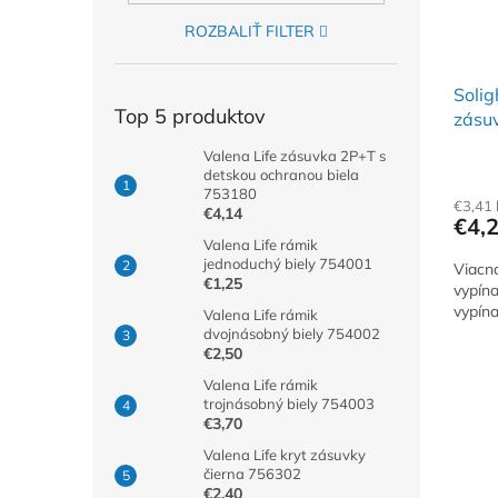
ROZBALIŤ FILTER
Solig
Top 5 produktov
zásuv
Valena Life zásuvka 2P+T s
detskou ochranou biela
753180
€3,41
€4,14
€4,
Valena Life rámik
jednoduchý biely 754001
Viacn
€1,25
vypín
vypín
Valena Life rámik
dvojnásobný biely 754002
€2,50
Valena Life rámik
trojnásobný biely 754003
€3,70
Valena Life kryt zásuvky
čierna 756302
€2,40