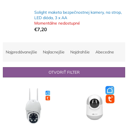
Solight maketa bezpečnostnej kamery, na strop,
LED dióda, 3 x AA
Momentálne nedostupné
€7,20
R
a
Najpredávanejšie
Najlacnejšie
Najdrahšie
Abecedne
d
e
n
OTVORIŤ FILTER
i
e
V
p
ý
r
p
o
i
d
s
u
p
k
r
t