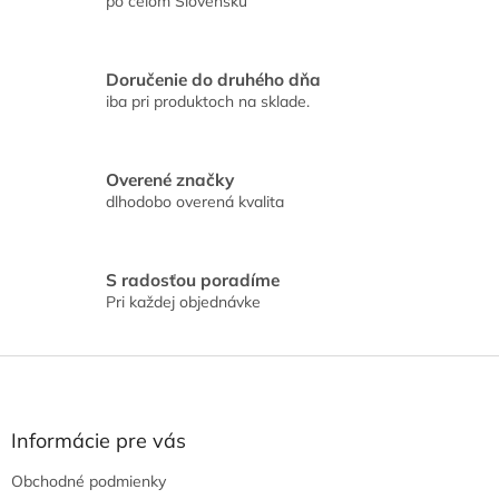
i
po celom Slovensku
i
e
e
p
r
Doručenie do druhého dňa
v
iba pri produktoch na sklade.
k
y
v
ý
Overené značky
p
dlhodobo overená kvalita
i
s
u
S radosťou poradíme
Pri každej objednávke
Z
á
p
ä
Informácie pre vás
t
Obchodné podmienky
i