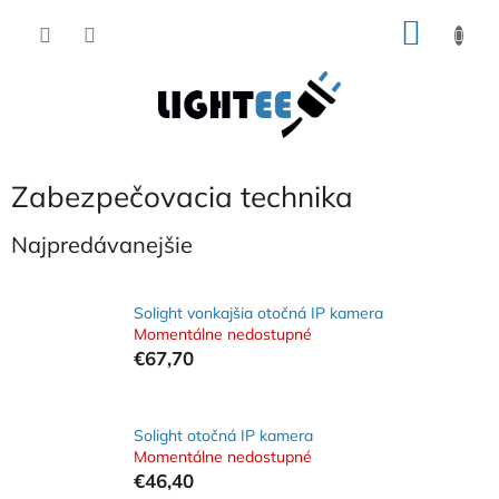
Prejsť
NÁKU
na
obsah
KOŠÍK
Zabezpečovacia technika
Najpredávanejšie
Solight vonkajšia otočná IP kamera
Momentálne nedostupné
€67,70
Solight otočná IP kamera
Momentálne nedostupné
€46,40