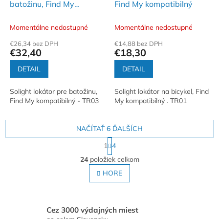
batožinu, Find My
Find My kompatibilný
kompatibilný
Momentálne nedostupné
Momentálne nedostupné
€26,34 bez DPH
€14,88 bez DPH
€32,40
€18,30
DETAIL
DETAIL
Solight lokátor pre batožinu,
Solight lokátor na bicykel, Find
Find My kompatibilný - TR03
My kompatibilný . TR01
NAČÍTAŤ 6 ĎALŠÍCH
S
1
4
t
O
r
24
položiek celkom
v
á
l
HORE
n
á
k
o
d
v
a
a
c
Cez 3000 výdajných miest
n