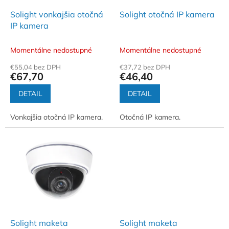
o
o
d
Solight vonkajšia otočná
Solight otočná IP kamera
v
u
IP kamera
k
t
Momentálne nedostupné
Momentálne nedostupné
o
€55,04 bez DPH
€37,72 bez DPH
v
€67,70
€46,40
DETAIL
DETAIL
Vonkajšia otočná IP kamera.
Otočná IP kamera.
Solight maketa
Solight maketa