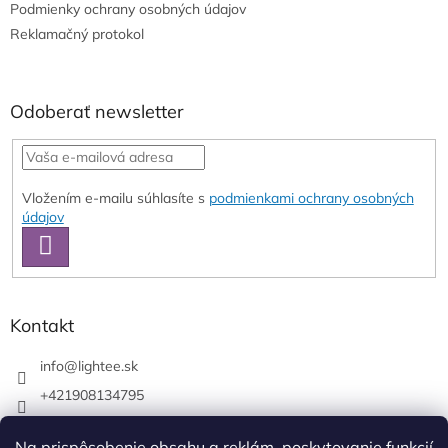
e
Podmienky ochrany osobných údajov
Reklamačný protokol
Odoberať newsletter
Vložením e-mailu súhlasíte s
podmienkami ochrany osobných
údajov
PRIHLÁSIŤ
SA
Kontakt
info
@
lightee.sk
+421908134795
lightee.sk
Na prispôsobenie obsahu a reklám, poskytovanie funkcií