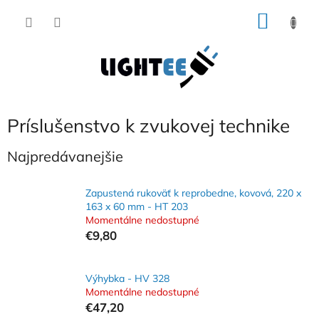
Prejsť
NÁKU
na
obsah
KOŠÍK
Príslušenstvo k zvukovej technike
Najpredávanejšie
Zapustená rukoväť k reprobedne, kovová, 220 x
163 x 60 mm - HT 203
Momentálne nedostupné
€9,80
Výhybka - HV 328
Momentálne nedostupné
€47,20