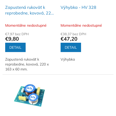
o
o
d
Zapustená rukoväť k
Výhybka - HV 328
v
u
reprobedne, kovová, 220
k
x 163 x 60 mm - HT 203
t
Momentálne nedostupné
Momentálne nedostupné
o
€7,97 bez DPH
€38,37 bez DPH
v
€9,80
€47,20
DETAIL
DETAIL
Zapustená rukoväť k
Výhybka
reprobedne, kovová, 220 x
163 x 60 mm.