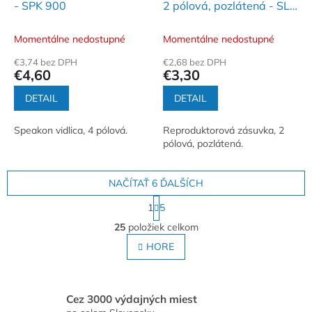
- SPK 900
2 pólová, pozlátená - SL
6MG
Momentálne nedostupné
Momentálne nedostupné
€3,74 bez DPH
€2,68 bez DPH
€4,60
€3,30
DETAIL
DETAIL
Speakon vidlica, 4 pólová.
Reproduktorová zásuvka, 2
pólová, pozlátená.
NAČÍTAŤ 6 ĎALŠÍCH
S
1
5
t
O
r
25
položiek celkom
v
á
l
HORE
n
á
k
o
d
v
a
a
c
Cez 3000 výdajných miest
n