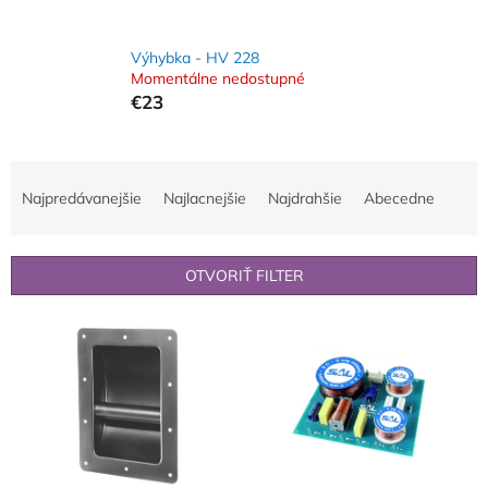
Výhybka - HV 228
Momentálne nedostupné
€23
R
a
Najpredávanejšie
Najlacnejšie
Najdrahšie
Abecedne
d
e
n
OTVORIŤ FILTER
i
e
V
p
ý
r
p
o
i
d
s
u
p
k
r
t