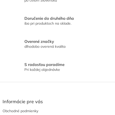
i
po celom Slovensku
i
e
e
p
r
Doručenie do druhého dňa
v
iba pri produktoch na sklade.
k
y
v
ý
Overené značky
p
dlhodobo overená kvalita
i
s
u
S radosťou poradíme
Pri každej objednávke
Z
á
p
ä
Informácie pre vás
t
Obchodné podmienky
i