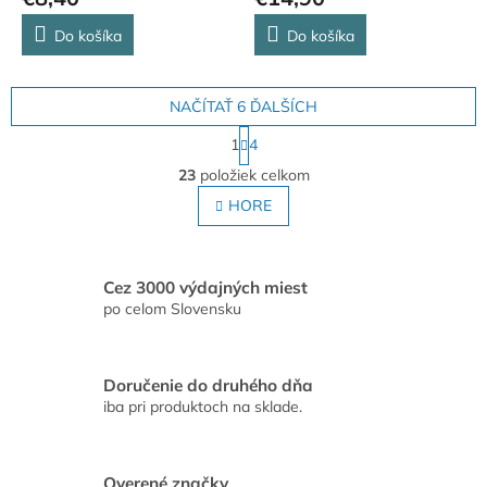
Do košíka
Do košíka
NAČÍTAŤ 6 ĎALŠÍCH
S
1
4
t
O
r
23
položiek celkom
v
á
l
HORE
n
á
k
o
d
v
a
a
c
Cez 3000 výdajných miest
n
i
po celom Slovensku
i
e
e
p
r
Doručenie do druhého dňa
v
iba pri produktoch na sklade.
k
y
v
ý
Overené značky