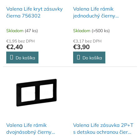
o
o
d
Valena Life kryt zásuvky
Valena Life rámik
v
u
čierna 756302
jednoduchý čierny
k
754251
t
Skladom
(47 ks)
Skladom
(>500 ks)
o
€1,95 bez DPH
€3,17 bez DPH
v
€2,40
€3,90
Do košíka
Do košíka
Valena Life rámik
Valena Life zásuvka 2P+T
dvojnásobný čierny
s detskou ochranou čierna
754252
756380