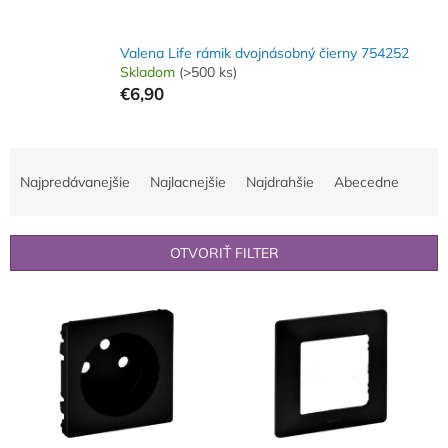
Valena Life rámik dvojnásobný čierny 754252
Skladom
(>500 ks)
€6,90
R
a
Najpredávanejšie
Najlacnejšie
Najdrahšie
Abecedne
d
e
n
OTVORIŤ FILTER
i
e
V
p
ý
r
p
o
i
d
s
u
p
k
r
t