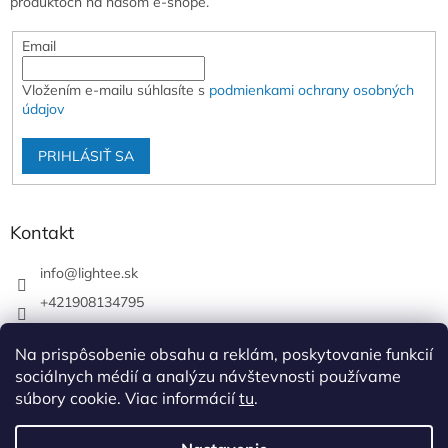
produktoch na našom e-shope.
Email
Vložením e-mailu súhlasíte s
podmienkami ochrany osobných
údajov
PRIHLÁSIŤ SA
Kontakt
info
@
lightee.sk
+421908134795
lightee.sk
Na prispôsobenie obsahu a reklám, poskytovanie funkcií
lightee.sk
sociálnych médií a analýzu návštevnosti používame
súbory cookie. Viac informácií
tu
.
Vytvoril Shoptet