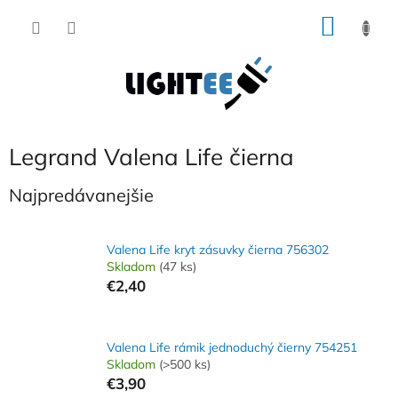
Prejsť
NÁKU
na
obsah
KOŠÍK
Legrand Valena Life čierna
Najpredávanejšie
Valena Life kryt zásuvky čierna 756302
Skladom
(47 ks)
€2,40
Valena Life rámik jednoduchý čierny 754251
Skladom
(>500 ks)
€3,90