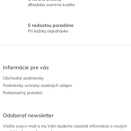
p
dlhodobo overená kvalita
i
s
u
S radosťou poradíme
Pri každej objednávke
Z
á
p
ä
Informácie pre vás
t
Obchodné podmienky
i
e
Podmienky ochrany osobných údajov
Reklamačný protokol
Odoberať newsletter
Vložte svoj e-mail a my Vám budeme zasielať informácie o nových