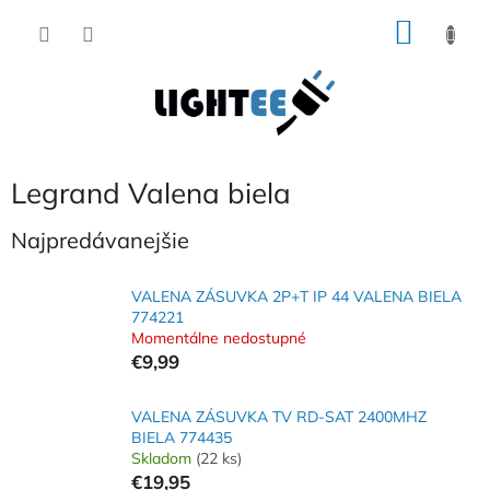
Prejsť
NÁKU
na
obsah
KOŠÍK
Legrand Valena biela
Najpredávanejšie
VALENA ZÁSUVKA 2P+T IP 44 VALENA BIELA
774221
Momentálne nedostupné
€9,99
VALENA ZÁSUVKA TV RD-SAT 2400MHZ
BIELA 774435
Skladom
(22 ks)
€19,95