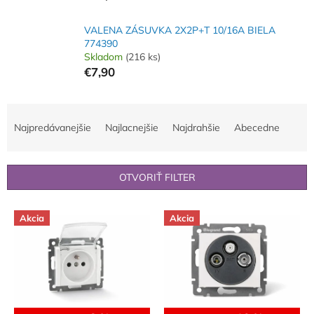
VALENA ZÁSUVKA 2X2P+T 10/16A BIELA
774390
Skladom
(216 ks)
€7,90
R
a
Najpredávanejšie
Najlacnejšie
Najdrahšie
Abecedne
d
e
n
OTVORIŤ FILTER
i
e
V
p
Akcia
Akcia
ý
r
p
o
i
d
s
u
p
k
r
t