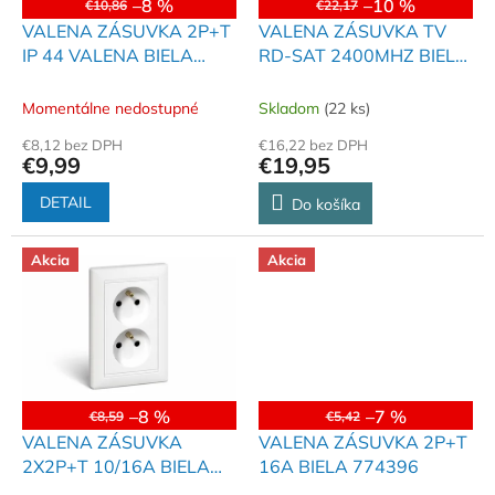
o
–8 %
–10 %
€10,86
€22,17
o
d
VALENA ZÁSUVKA 2P+T
VALENA ZÁSUVKA TV
v
u
IP 44 VALENA BIELA
RD-SAT 2400MHZ BIELA
k
774221
774435
t
Momentálne nedostupné
Skladom
(22 ks)
o
€8,12 bez DPH
€16,22 bez DPH
v
€9,99
€19,95
DETAIL
Do košíka
Akcia
Akcia
–8 %
–7 %
€8,59
€5,42
VALENA ZÁSUVKA
VALENA ZÁSUVKA 2P+T
2X2P+T 10/16A BIELA
16A BIELA 774396
774390