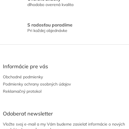
p
dlhodobo overená kvalita
i
s
u
S radosťou poradíme
Pri každej objednávke
Z
á
p
ä
Informácie pre vás
t
Obchodné podmienky
i
e
Podmienky ochrany osobných údajov
Reklamačný protokol
Odoberať newsletter
Vložte svoj e-mail a my Vám budeme zasielať informácie o nových