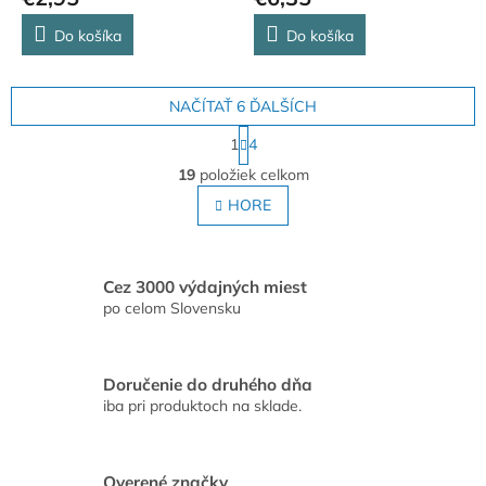
Do košíka
Do košíka
NAČÍTAŤ 6 ĎALŠÍCH
S
1
4
t
O
r
19
položiek celkom
v
á
l
HORE
n
á
k
o
d
v
a
a
c
Cez 3000 výdajných miest
n
i
po celom Slovensku
i
e
e
p
r
Doručenie do druhého dňa
v
iba pri produktoch na sklade.
k
y
v
ý
Overené značky