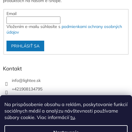
produktoch na našom e-shope.
Email
Vložením e-mailu súhlasíte s
podmienkami ochrany osobných
údajov
PRIHLÁSIŤ SA
Kontakt
info
@
lightee.sk
+421908134795
lightee.sk
Na prispôsobenie obsahu a reklám, poskytovanie funkcií
lightee.sk
sociálnych médií a analýzu návštevnosti používame
súbory cookie. Viac informácií
tu
.
Vytvoril Shoptet