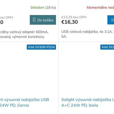
nné konektory
Skladom
(18 ks)
Momentálne ned
erné
tenie
€13,25 bez DPH
 bez DPH
ktu
D
Do košíka
€16,30
80
USB sieťová nabíjačka, 4x 3.1A
rzálny sieťový adaptér 600mA,
5A.
izovaný, výmenné konektory.
ičiek.
Kód:
DC63B-PD24
Kód:
DC
ght výsuvná nabíjačka USB
Solight výsuvná nabíjačka
24W PD, čierna
A+C 24W PD, biela