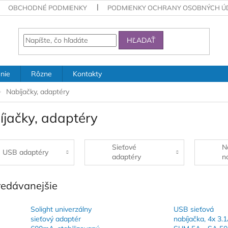
OBCHODNÉ PODMIENKY
PODMIENKY OCHRANY OSOBNÝCH Ú
HĽADAŤ
nie
Rôzne
Kontakty
Nabíjačky, adaptéry
íjačky, adaptéry
Sieťové
N
USB adaptéry
adaptéry
n
redávanejšie
Solight univerzálny
USB sieťová
sieťový adaptér
nabíjačka, 4x 3.1