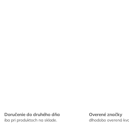
k
y
v
ý
p
i
s
u
Doručenie do druhého dňa
Overené značky
iba pri produktoch na sklade.
dlhodobo overená kva