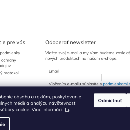
ie pre vás
Odoberať newsletter
podmienky
Vložte svoj e-mail a my Vám budeme zasielať
nových produktoch na našom e-shope.
 ochrany
údajov
Email
ý protokol
Vložením e-mailu súhlasíte s
podmienkami 
osobných údajov
obenie obsahu a reklám, poskytovanie
Odmietnuť
iálnych médií a analýzu návštevnosti
PRIHLÁSIŤ SA
úbory cookie. Viac informácií
tu
.
ie
aviť nastavenie cookies