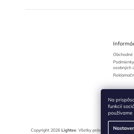
Z
á
p
ä
t
Informác
i
e
Obchodné 
Podmienky
osobných 
Reklamačn
Na prispôs
funkcií soc
používame s
Nastaven
Copyright 2026
Lightee
. Všetky práva vyhradené.
Upr