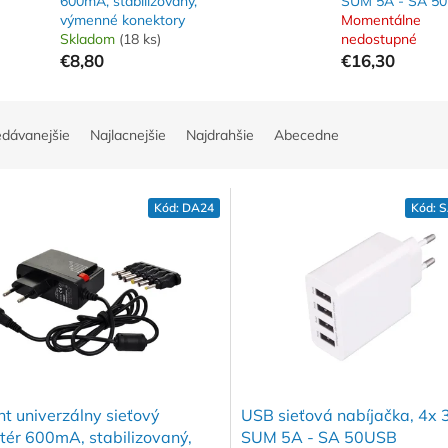
600mA, stabilizovaný,
SUM 5A - SA 5
výmenné konektory
Momentálne
Skladom
(18 ks)
nedostupné
€8,80
€16,30
edávanejšie
Najlacnejšie
Najdrahšie
Abecedne
Kód:
DA24
Kód:
S
ht univerzálny sieťový
USB sieťová nabíjačka, 4x 
ér 600mA, stabilizovaný,
SUM 5A - SA 50USB