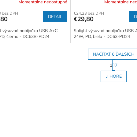
Momentálne nedostupné
Momentálne ned
3 bez DPH
€24,23 bez DPH
DETAIL
D
,80
€29,80
ht výsuvná nabíjačka USB A+C
Solight výsuvná nabíjačka USB
D, čierna - DC63B-PD24
24W, PD, biela - DC63-PD24
NAČÍTAŤ 6 ĎALŠÍCH
S
1
7
t
O
r
v
HORE
á
l
n
á
k
d
o
a
v
c
a
i
n
e
i
e
p
r
v