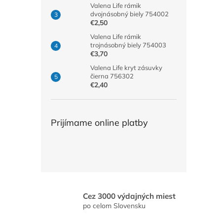
Valena Life rámik
dvojnásobný biely 754002
€2,50
Valena Life rámik
trojnásobný biely 754003
€3,70
Valena Life kryt zásuvky
čierna 756302
€2,40
Prijímame online platby
Cez 3000 výdajných miest
po celom Slovensku