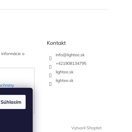
Kontakt
 informácie o
info
@
lightee.sk
+421908134795
lightee.sk
lightee.sk
ochrany
Súhlasím
Vytvoril Shoptet