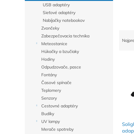
USB adaptéry
Sieťové adaptéry
Nabíjačky notebookov
Zvončeky
R
Zabezpečovacia technika
a
Najpr
Meteostanice
d
Húkačky a bzučiaky
e
V
n
Hodiny
ý
i
Odpudzovače, pasce
p
e
Fontány
i
p
Časové spínače
s
r
Teplomery
p
o
r
d
Senzory
o
u
Cestovné adaptéry
d
k
Budíky
u
t
UV lampy
Solig
k
o
Merače spotreby
adapt
t
v