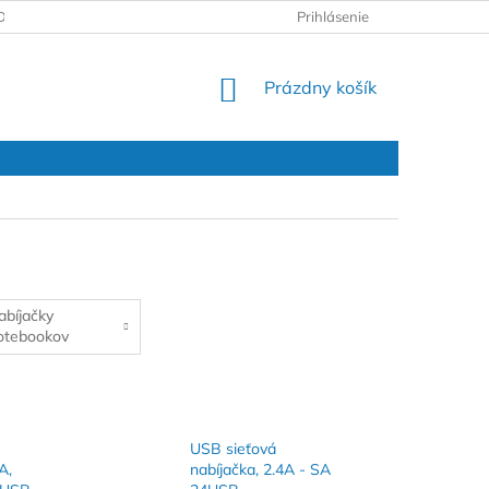
DAJOV
REKLAMAČNÝ PROTOKOL
Prihlásenie
NÁKUPNÝ
Prázdny košík
KOŠÍK
abíjačky
otebookov
USB sieťová
A,
nabíjačka, 2.4A - SA