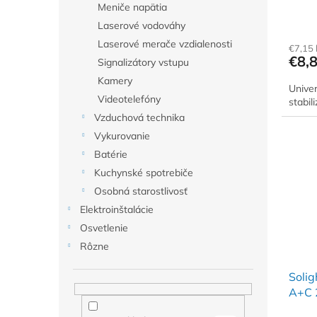
výme
Meniče napätia
o
Priem
v
Laserové vodováhy
hodno
Laserové merače vzdialenosti
€7,15
produ
€8,
Signalizátory vstupu
je
5,0
Kamery
Unive
z
Videotelefóny
stabil
5
hviezd
Vzduchová technika
Vykurovanie
Batérie
Kuchynské spotrebiče
Osobná starostlivosť
Elektroinštalácie
Osvetlenie
Rôzne
Soli
A+C 