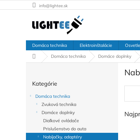
Prejsť
info@lightee.sk
na
obsah
Domáca technika
Elektroinštalácie
Osvetle
Domov
Domáca technika
Domáce doplnky
B
Nab
o
Preskočiť
č
Kategórie
kategórie
n
ý
Domáca technika
p
Zvuková technika
a
Domáce doplnky
Najp
n
e
Diaľkové ovládače
l
Prislušenstvo do auta
Nabíjačky, adaptéry