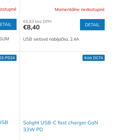
ostupné
Momentálne nedostupné
€6,83 bez DPH
ETAIL
DETAIL
€8,40
, SUM
USB sieťová nabíjačka, 2.4A
63-PD24
Kód:
DC74
 USB
Solight USB-C fast charger GaN
33W PD