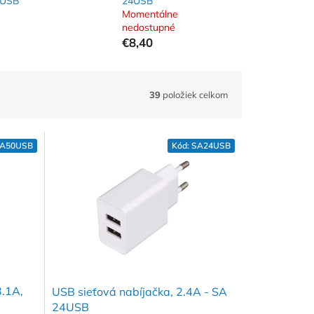
0USB
24USB
Momentálne
nedostupné
€8,40
39
položiek celkom
A50USB
Kód:
SA24USB
3.1A,
USB sieťová nabíjačka, 2.4A - SA
24USB