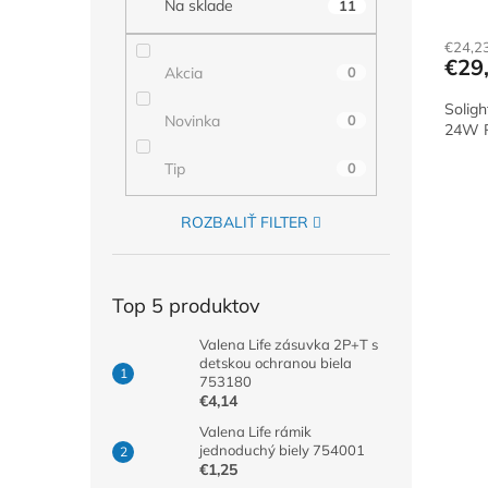
Na sklade
11
€24,2
€29
Akcia
0
Solig
Novinka
0
24W P
Tip
0
ROZBALIŤ FILTER
Top 5 produktov
Valena Life zásuvka 2P+T s
detskou ochranou biela
753180
€4,14
Valena Life rámik
jednoduchý biely 754001
€1,25