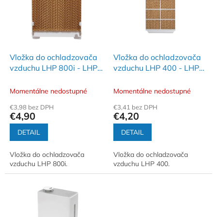
i
d
s
u
p
k
r
t
o
o
d
Vložka do ochladzovača
Vložka do ochladzovača
v
u
vzduchu LHP 800i - LHP
vzduchu LHP 400 - LHP
k
800i/T
400/T
t
Momentálne nedostupné
Momentálne nedostupné
o
€3,98 bez DPH
€3,41 bez DPH
v
€4,90
€4,20
DETAIL
DETAIL
Vložka do ochladzovača
Vložka do ochladzovača
vzduchu LHP 800i.
vzduchu LHP 400.