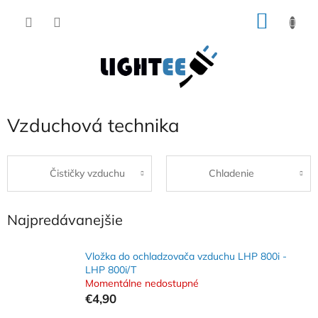
Prejsť
NÁKU
na
obsah
KOŠÍK
Vzduchová technika
Čističky vzduchu
Chladenie
Najpredávanejšie
Vložka do ochladzovača vzduchu LHP 800i -
LHP 800i/T
Momentálne nedostupné
€4,90