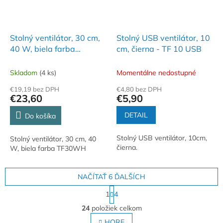
Stolný ventilátor, 30 cm,
Stolný USB ventilátor, 10
40 W, biela farba
cm, čierna - TF 10 USB
TF30WH
Skladom
(4 ks)
Momentálne nedostupné
€19,19 bez DPH
€4,80 bez DPH
€23,60
€5,90
DETAIL
Do košíka
Stolný USB ventilátor, 10cm,
Stolný ventilátor, 30 cm, 40
čierna.
W, biela farba TF30WH
NAČÍTAŤ 6 ĎALŠÍCH
S
1
4
t
O
r
24
položiek celkom
v
á
l
HORE
n