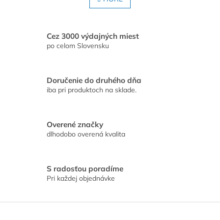
á
k
o
d
v
a
a
c
Cez 3000 výdajných miest
n
i
po celom Slovensku
i
e
e
p
r
Doručenie do druhého dňa
v
iba pri produktoch na sklade.
k
y
v
ý
Overené značky
p
dlhodobo overená kvalita
i
s
u
S radosťou poradíme
Pri každej objednávke
Z
á