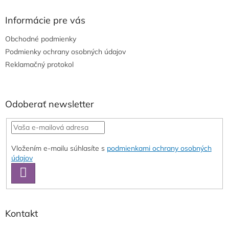
p
ä
Informácie pre vás
t
Obchodné podmienky
i
e
Podmienky ochrany osobných údajov
Reklamačný protokol
Odoberať newsletter
Vložením e-mailu súhlasíte s
podmienkami ochrany osobných
údajov
PRIHLÁSIŤ
SA
Kontakt