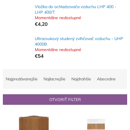
Vložka do ochladzovača vzduchu LHP 400 -
LHP 400/T
Momentálne nedostupné
€4,20
Ultrazvukový studený zvlhčovač vzduchu - UHP
4000B
Momentálne nedostupné
€54
R
a
Najpredávanejšie
Najlacnejšie
Najdrahšie
Abecedne
d
e
n
OTVORIŤ FILTER
i
e
V
p
ý
r
p
o