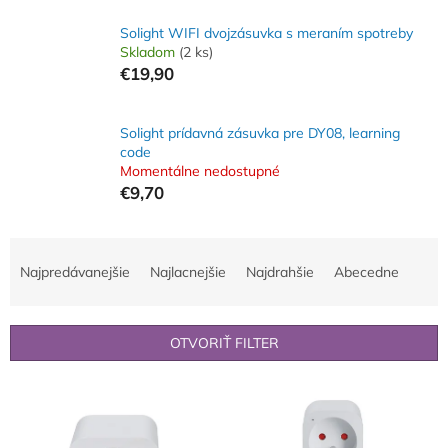
Solight WIFI dvojzásuvka s meraním spotreby
Skladom
(2 ks)
€19,90
Solight prídavná zásuvka pre DY08, learning
code
Momentálne nedostupné
€9,70
R
a
Najpredávanejšie
Najlacnejšie
Najdrahšie
Abecedne
d
e
n
OTVORIŤ FILTER
i
e
V
p
ý
r
p
o