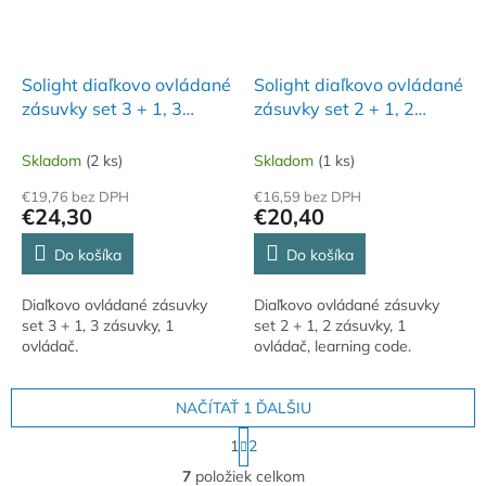
Solight diaľkovo ovládané
Solight diaľkovo ovládané
zásuvky set 3 + 1, 3
zásuvky set 2 + 1, 2
zásuvky, 1 ovládač
zásuvky, 1 ovládač,
learning code
Skladom
(2 ks)
Skladom
(1 ks)
€19,76 bez DPH
€16,59 bez DPH
€24,30
€20,40
Do košíka
Do košíka
Diaľkovo ovládané zásuvky
Diaľkovo ovládané zásuvky
set 3 + 1, 3 zásuvky, 1
set 2 + 1, 2 zásuvky, 1
ovládač.
ovládač, learning code.
NAČÍTAŤ 1 ĎALŠIU
S
1
2
t
O
r
7
položiek celkom