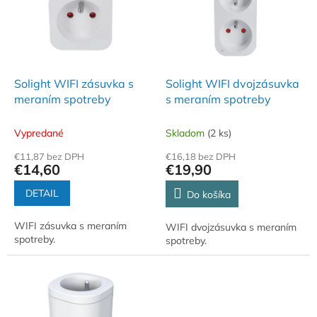
i
d
s
u
p
k
r
t
o
o
d
Solight WIFI zásuvka s
Solight WIFI dvojzásuvka
v
u
meraním spotreby
s meraním spotreby
k
t
Vypredané
Skladom
(2 ks)
o
€11,87 bez DPH
€16,18 bez DPH
v
€14,60
€19,90
DETAIL
Do košíka
WIFI zásuvka s meraním
WIFI dvojzásuvka s meraním
spotreby.
spotreby.