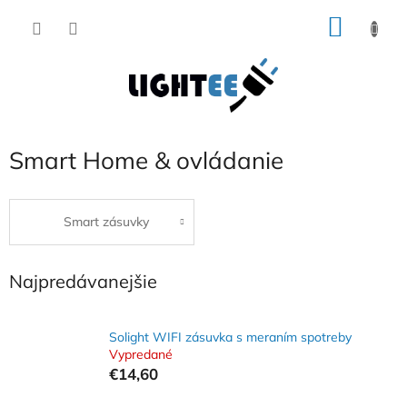
Prejsť
NÁKU
na
obsah
KOŠÍK
Smart Home & ovládanie
Smart zásuvky
Najpredávanejšie
Solight WIFI zásuvka s meraním spotreby
Vypredané
€14,60