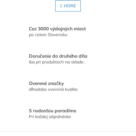
v
á
l
HORE
n
á
k
o
d
v
a
a
c
Cez 3000 výdajných miest
n
i
po celom Slovensku
i
e
e
p
r
Doručenie do druhého dňa
v
iba pri produktoch na sklade.
k
y
v
ý
Overené značky
p
dlhodobo overená kvalita
i
s
u
S radosťou poradíme
Pri každej objednávke
Z