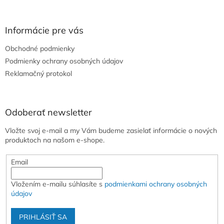
á
p
ä
Informácie pre vás
t
Obchodné podmienky
i
e
Podmienky ochrany osobných údajov
Reklamačný protokol
Odoberať newsletter
Vložte svoj e-mail a my Vám budeme zasielať informácie o nových
produktoch na našom e-shope.
Email
Vložením e-mailu súhlasíte s
podmienkami ochrany osobných
údajov
PRIHLÁSIŤ SA