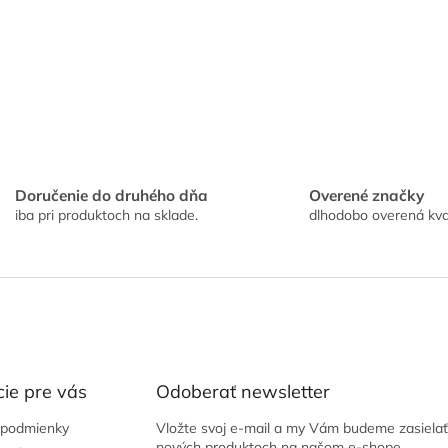
v
ý
p
i
s
u
Doručenie do druhého dňa
Overené značky
iba pri produktoch na sklade.
dlhodobo overená kva
ie pre vás
Odoberať newsletter
podmienky
Vložte svoj e-mail a my Vám budeme zasielať
nových produktoch na našom e-shope.