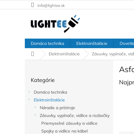
Prejsť
info@lightee.sk
na
obsah
Domáca technika
Elektroinštalácie
Osvetle
Domov
Elektroinštalácie
Zásuvky, vypínače, vid
B
Asf
o
Preskočiť
č
Kategórie
kategórie
Najp
n
ý
Domáca technika
p
Elektroinštalácie
a
Náradie a prístroje
n
e
Zásuvky, vypínače, vidlice a rozbočky
l
Priemyselné zásuvky a vidlice
Spojky a vidlice na kábel