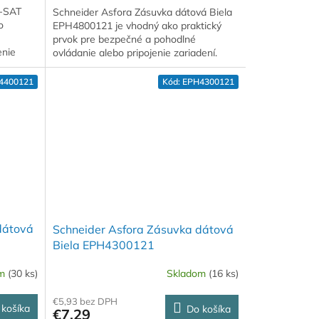
R-SAT
Schneider Asfora Zásuvka dátová Biela
o
EPH4800121 je vhodný ako praktický
prvok pre bezpečné a pohodlné
enie
ovládanie alebo pripojenie zariadení.
4400121
Kód:
EPH4300121
dátová
Schneider Asfora Zásuvka dátová
Biela EPH4300121
om
(30 ks)
Skladom
(16 ks)
€5,93 bez DPH
 košíka
Do košíka
€7,29