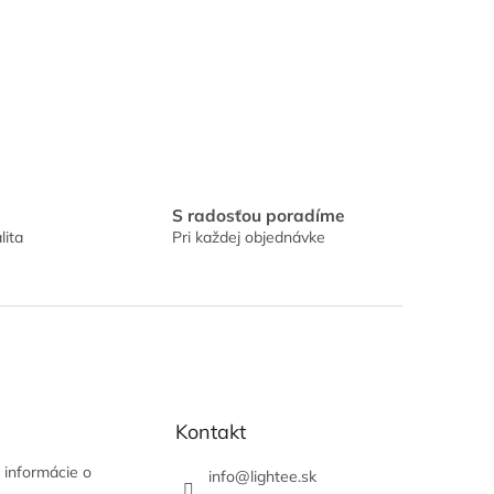
S radosťou poradíme
lita
Pri každej objednávke
Kontakt
 informácie o
info
@
lightee.sk