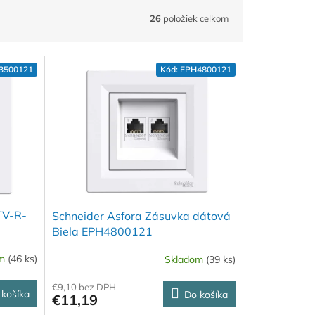
26
položiek celkom
3500121
Kód:
EPH4800121
TV-R-
Schneider Asfora Zásuvka dátová
Biela EPH4800121
om
(46 ks)
Skladom
(39 ks)
€9,10 bez DPH
 košíka
Do košíka
€11,19