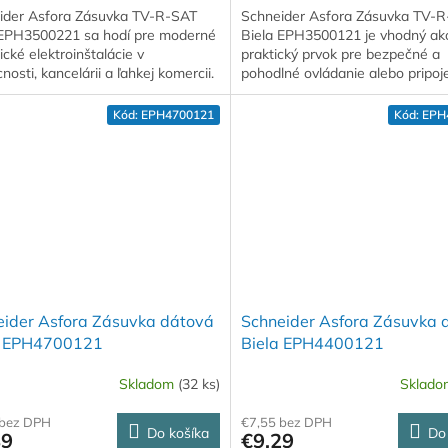
ider Asfora Zásuvka TV-R-SAT
Schneider Asfora Zásuvka TV-
 EPH3500221 sa hodí pre moderné
Biela EPH3500121 je vhodný ak
sické elektroinštalácie v
praktický prvok pre bezpečné a
osti, kancelárii a ľahkej komercii.
pohodlné ovládanie alebo pripoj
zariadení.
Kód:
EPH4700121
Kód:
EPH
eider Asfora Zásuvka dátová
Schneider Asfora Zásuvka 
a EPH4700121
Biela EPH4400121
Skladom
(32 ks)
Sklad
 bez DPH
€7,55 bez DPH
Do košíka
Do
89
€9,29