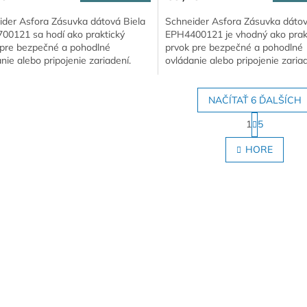
ider Asfora Zásuvka dátová Biela
Schneider Asfora Zásuvka dátov
00121 sa hodí ako praktický
EPH4400121 je vhodný ako prak
 pre bezpečné a pohodlné
prvok pre bezpečné a pohodlné
nie alebo pripojenie zariadení.
ovládanie alebo pripojenie zariad
NAČÍTAŤ 6 ĎALŠÍCH
S
1
5
t
O
r
v
HORE
á
l
n
á
k
d
o
a
v
c
a
i
n
e
i
e
p
r
v
k
y