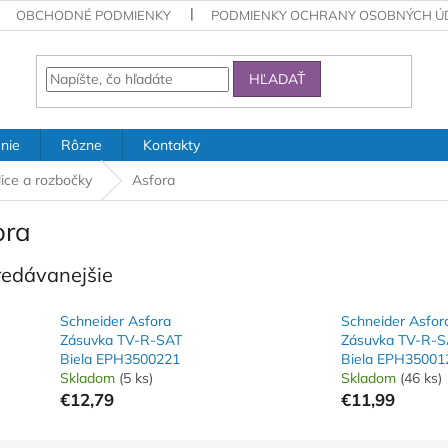
OBCHODNÉ PODMIENKY
PODMIENKY OCHRANY OSOBNÝCH Ú
HĽADAŤ
nie
Rôzne
Kontakty
lice a rozbočky
Asfora
ora
redávanejšie
Schneider Asfora
Schneider Asfor
Zásuvka TV-R-SAT
Zásuvka TV-R-S
Biela EPH3500221
Biela EPH35001
Skladom
(5 ks)
Skladom
(46 ks)
€12,79
€11,99