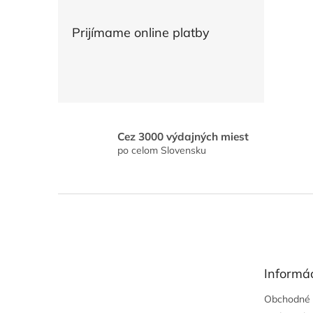
Prijímame online platby
Cez 3000 výdajných miest
po celom Slovensku
Z
á
p
ä
t
Informác
i
e
Obchodné 