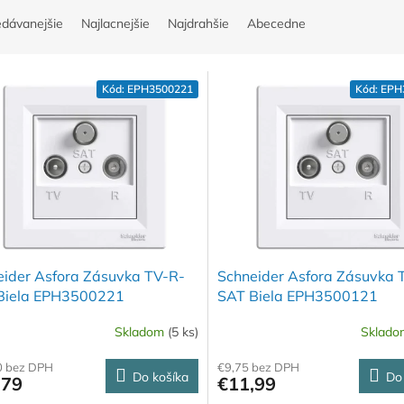
edávanejšie
Najlacnejšie
Najdrahšie
Abecedne
Kód:
EPH3500221
Kód:
EPH
eider Asfora Zásuvka TV-R-
Schneider Asfora Zásuvka 
Biela EPH3500221
SAT Biela EPH3500121
Skladom
(5 ks)
Sklad
0 bez DPH
€9,75 bez DPH
Do košíka
Do
,79
€11,99