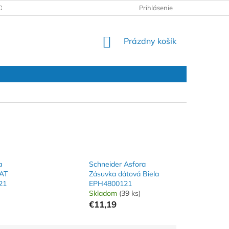
DAJOV
REKLAMAČNÝ PROTOKOL
Prihlásenie
NÁKUPNÝ
Prázdny košík
KOŠÍK
a
Schneider Asfora
AT
Zásuvka dátová Biela
21
EPH4800121
Skladom
(39 ks)
€11,19