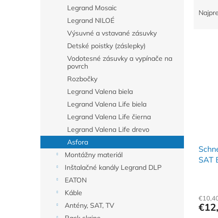
R
Legrand Mosaic
a
Najpr
Legrand NILOÉ
d
e
Výsuvné a vstavané zásuvky
V
n
Detské poistky (záslepky)
ý
i
Vodotesné zásuvky a vypínače na
p
e
povrch
i
p
Rozbočky
s
r
Legrand Valena biela
p
o
Legrand Valena Life biela
r
d
o
Legrand Valena Life čierna
u
d
k
Legrand Valena Life drevo
u
t
Asfora
Schn
k
o
Montážny materiál
SAT 
t
v
Inštalačné kanály Legrand DLP
o
EATON
v
Káble
€10,4
€12
Antény, SAT, TV