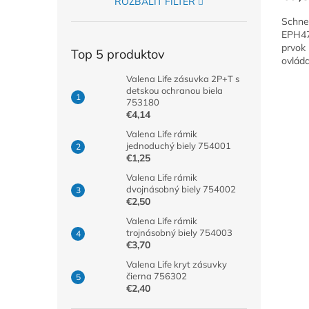
ROZBALIŤ FILTER
Schne
EPH47
prvok
Top 5 produktov
ovláda
Valena Life zásuvka 2P+T s
detskou ochranou biela
753180
€4,14
Valena Life rámik
jednoduchý biely 754001
€1,25
Valena Life rámik
dvojnásobný biely 754002
€2,50
Valena Life rámik
trojnásobný biely 754003
€3,70
Valena Life kryt zásuvky
čierna 756302
€2,40