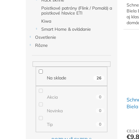
Rack skrine
Schne
Poistkové patróny (Flink / Pomalá) a
Biela
poistkové hlavice ETI
aj kla
Kiwa
domácn
Smart Home & ovládanie
Osvetlenie
Rôzne
Na sklade
26
Akcia
0
Schn
Biel
Novinka
0
Tip
0
€8,04
€9,