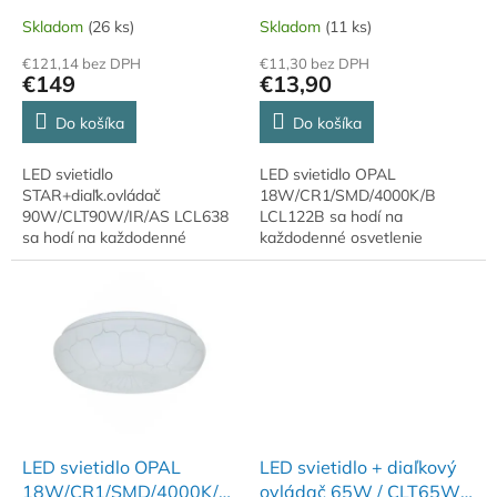
t
LCL638
Skladom
(26 ks)
Skladom
(11 ks)
o
€121,14 bez DPH
€11,30 bez DPH
v
€149
€13,90
Do košíka
Do košíka
LED svietidlo
LED svietidlo OPAL
STAR+diaľk.ovládač
18W/CR1/SMD/4000K/B
90W/CLT90W/IR/AS LCL638
LCL122B sa hodí na
sa hodí na každodenné
každodenné osvetlenie
osvetlenie interiéru s dôrazom
interiéru s dôrazom na vzhľad
na vzhľad aj praktickosť. Krytie
aj praktickosť. Krytie IP20.
IP20. Teplota chromatickosti
Teplota chromatickosti 4000K.
2700K.
LED svietidlo OPAL
LED svietidlo + diaľkový
18W/CR1/SMD/4000K/A
ovládač 65W / CLT65W /