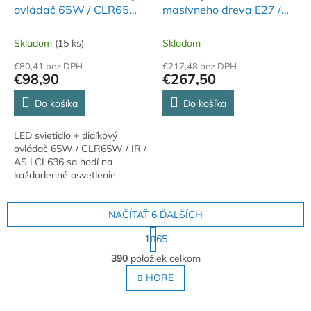
ovládač 65W / CLR65W /
masívneho dreva E27 /
IR / AS - LCL636
450 - WRE142
Skladom
(15 ks)
Skladom
€80,41 bez DPH
€217,48 bez DPH
€98,90
€267,50
Do košíka
Do košíka
LED svietidlo + diaľkový
ovládač 65W / CLR65W / IR /
AS LCL636 sa hodí na
každodenné osvetlenie
interiéru s dôrazom na vzhľad
aj praktickosť. Krytie IP20.
Teplota chromatickosti...
NAČÍTAŤ 6 ĎALŠÍCH
S
1
65
t
O
r
390
položiek celkom
v
á
l
HORE
n
á
k
o
d