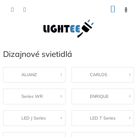
Prejsť
NÁKU
na
obsah
KOŠÍK
Dizajnové svietidlá
ALIANZ
CARLOS
Series WR
ENRIQUE
LED J Series
LED T Series