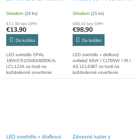
- LCL122A
IR / AS - LCL636T
Skladom
(24 ks)
Skladom
(21 ks)
€11,30 bez DPH
€80,41 bez DPH
€13,90
€98,90
Do košíka
Do košíka
LED svietidlo OPAL
LED svietidlo + diaľkový
18W/CR1/SMD/4000K/A
ovládač 65W / CLT65W / IR /
LCL122A sa hodí na
AS LCL636T sa hodí na
každodenné osvetlenie
každodenné osvetlenie
interiéru s dôrazom na vzhľad
interiéru s dôrazom na vzhľad
aj praktickosť. Krytie IP20.
aj praktickosť. Krytie IP20.
Teplota chromatickosti 4000K.
Teplota...
LED svietidlo + diaľkový
Závesný luster z