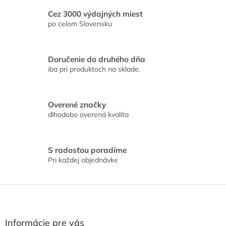
v
a
a
c
Cez 3000 výdajných miest
n
i
po celom Slovensku
i
e
e
p
r
Doručenie do druhého dňa
v
iba pri produktoch na sklade.
k
y
v
ý
Overené značky
p
dlhodobo overená kvalita
i
s
u
S radosťou poradíme
Pri každej objednávke
Z
á
p
ä
Informácie pre vás