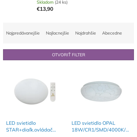
Skladom
(24 ks)
€13,90
R
a
Najpredávanejšie
Najlacnejšie
Najdrahšie
Abecedne
d
e
n
OTVORIŤ FILTER
i
e
V
p
ý
r
p
o
i
d
s
u
p
k
r
t
o
o
d
LED svietidlo
LED svietidlo OPAL
v
u
STAR+diaľk.ovládač
18W/CR1/SMD/4000K/B
k
90W/CLT90W/IR/AS -
- LCL122B