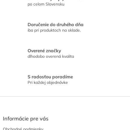
n
i
po celom Slovensku
i
e
e
p
r
Doručenie do druhého dňa
v
iba pri produktoch na sklade.
k
y
v
ý
Overené značky
p
dlhodobo overená kvalita
i
s
u
S radosťou poradíme
Pri každej objednávke
Z
á
p
ä
Informácie pre vás
t
Obchodné podmienky