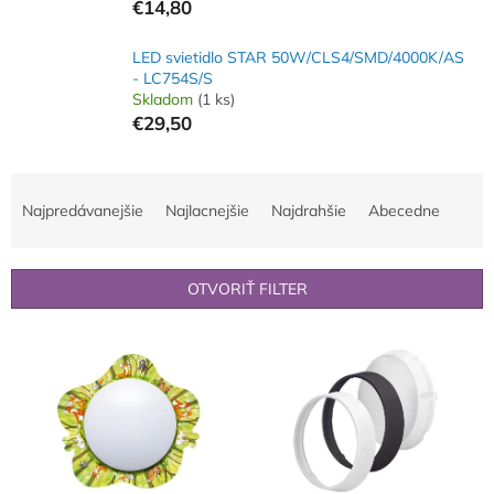
€14,80
LED svietidlo STAR 50W/CLS4/SMD/4000K/AS
- LC754S/S
Skladom
(1 ks)
€29,50
R
a
Najpredávanejšie
Najlacnejšie
Najdrahšie
Abecedne
d
e
n
OTVORIŤ FILTER
i
e
V
p
ý
r
p
o
i
d
s
u
p
k
r