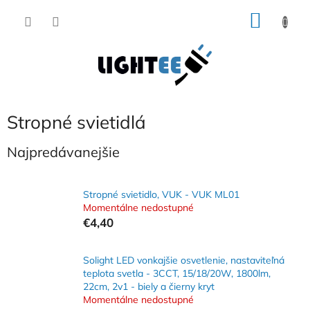
Prejsť
NÁKU
na
obsah
KOŠÍK
Stropné svietidlá
Najpredávanejšie
Stropné svietidlo, VUK - VUK ML01
Momentálne nedostupné
€4,40
Solight LED vonkajšie osvetlenie, nastaviteľná
teplota svetla - 3CCT, 15/18/20W, 1800lm,
22cm, 2v1 - biely a čierny kryt
Momentálne nedostupné