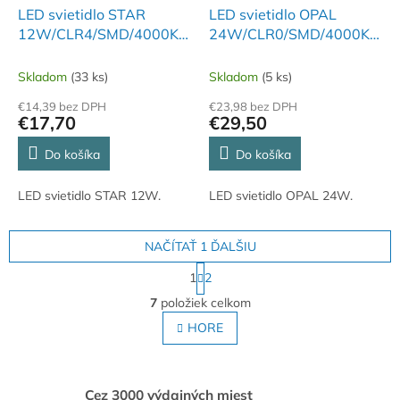
LED svietidlo STAR
LED svietidlo OPAL
12W/CLR4/SMD/4000K/AS
24W/CLR0/SMD/4000K/SI
- LC751S
- LC723A/SI
Skladom
(33 ks)
Skladom
(5 ks)
€14,39 bez DPH
€23,98 bez DPH
€17,70
€29,50
Do košíka
Do košíka
LED svietidlo STAR 12W.
LED svietidlo OPAL 24W.
NAČÍTAŤ 1 ĎALŠIU
S
1
2
t
O
r
7
položiek celkom
v
á
l
HORE
n
á
k
o
d
v
a
a
c
Cez 3000 výdajných miest