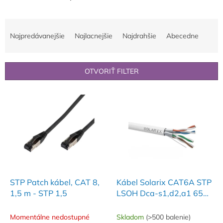
R
a
Najpredávanejšie
Najlacnejšie
Najdrahšie
Abecedne
d
e
n
OTVORIŤ FILTER
i
e
V
p
ý
r
p
o
i
d
s
u
p
k
r
t
o
o
d
STP Patch kábel, CAT 8,
Kábel Solarix CAT6A STP
v
u
1,5 m - STP 1,5
LSOH Dca-s1,d2,a1 650
k
MHz 500m/cievka SXKD-
t
6A-STP-LSOH
Momentálne nedostupné
Skladom
(>500 balenie)