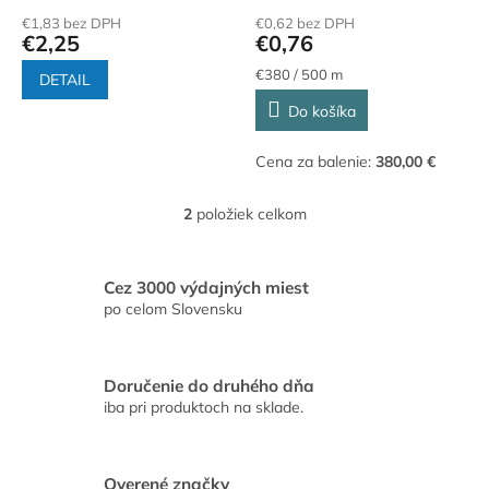
o
€1,83 bez DPH
€0,62 bez DPH
v
€2,25
€0,76
Jednotková
€380 / 500 m
DETAIL
cena:
Do košíka
Cena za balenie:
380,00 €
2
položiek celkom
O
v
l
á
Cez 3000 výdajných miest
d
po celom Slovensku
a
c
i
Doručenie do druhého dňa
e
iba pri produktoch na sklade.
p
r
v
k
Overené značky