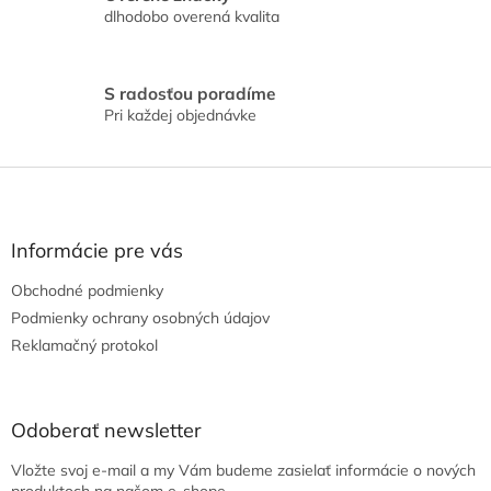
y
dlhodobo overená kvalita
v
ý
p
i
S radosťou poradíme
s
Pri každej objednávke
u
Z
á
p
ä
Informácie pre vás
t
Obchodné podmienky
i
e
Podmienky ochrany osobných údajov
Reklamačný protokol
Odoberať newsletter
Vložte svoj e-mail a my Vám budeme zasielať informácie o nových