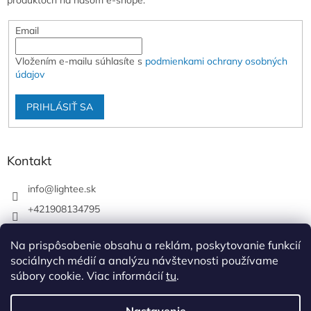
produktoch na našom e-shope.
Email
Vložením e-mailu súhlasíte s
podmienkami ochrany osobných
údajov
PRIHLÁSIŤ SA
Kontakt
info
@
lightee.sk
+421908134795
lightee.sk
Na prispôsobenie obsahu a reklám, poskytovanie funkcií
lightee.sk
sociálnych médií a analýzu návštevnosti používame
súbory cookie. Viac informácií
tu
.
Vytvoril Shoptet