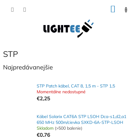
Prejsť
NÁKU
na
obsah
KOŠÍK
STP
Najpredávanejšie
STP Patch kábel, CAT 8, 1,5 m - STP 1,5
Momentálne nedostupné
€2,25
Kábel Solarix CAT6A STP LSOH Dca-s1,d2,a1
650 MHz 500m/cievka SXKD-6A-STP-LSOH
Skladom
(>500 balenie)
€0,76