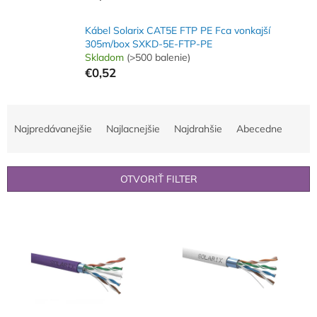
Kábel Solarix CAT5E FTP PE Fca vonkajší
305m/box SXKD-5E-FTP-PE
Skladom
(>500 balenie)
€0,52
R
a
Najpredávanejšie
Najlacnejšie
Najdrahšie
Abecedne
d
e
n
OTVORIŤ FILTER
i
e
V
p
ý
r
p
o
i
d
s
u
p
k
r
t