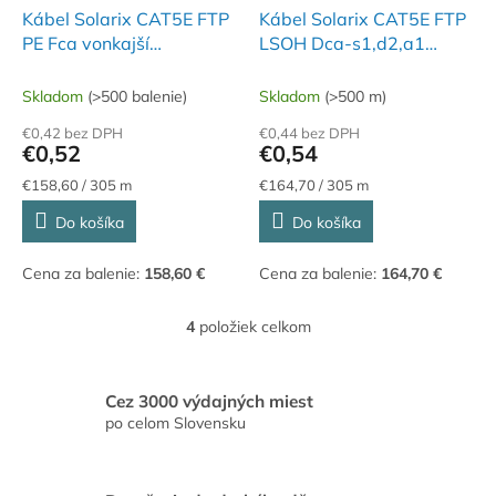
Kábel Solarix CAT5E FTP
Kábel Solarix CAT5E FTP
PE Fca vonkajší
LSOH Dca-s1,d2,a1
305m/box SXKD-5E-FTP-
305m/box SXKD-5E-FTP-
PE
LSOH
Skladom
(>500 balenie)
Skladom
(>500 m)
€0,42 bez DPH
€0,44 bez DPH
€0,52
€0,54
Jednotková
Jednotková
€158,60 / 305 m
€164,70 / 305 m
cena:
cena:
Do košíka
Do košíka
Cena za balenie:
158,60 €
Cena za balenie:
164,70 €
4
položiek celkom
O
v
l
á
Cez 3000 výdajných miest
d
po celom Slovensku
a
c
i