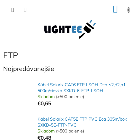
Prejsť
NÁKU
na
obsah
KOŠÍK
FTP
Najpredávanejšie
Kábel Solarix CAT6 FTP LSOH Dca-s2,d2,a1
500m/cievka SXKD-6-FTP-LSOH
Skladom
(>500 balenie)
€0,65
Kábel Solarix CAT5E FTP PVC Eca 305m/box
SXKD-5E-FTP-PVC
Skladom
(>500 balenie)
€0,48