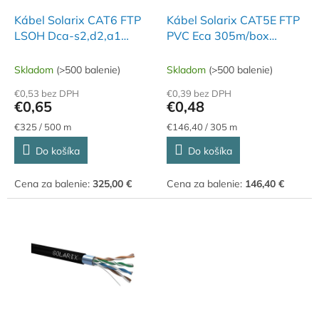
o
o
d
Kábel Solarix CAT6 FTP
Kábel Solarix CAT5E FTP
v
u
LSOH Dca-s2,d2,a1
PVC Eca 305m/box
k
500m/cievka SXKD-6-
SXKD-5E-FTP-PVC
t
FTP-LSOH
Skladom
(>500 balenie)
Skladom
(>500 balenie)
o
€0,53 bez DPH
€0,39 bez DPH
v
€0,65
€0,48
Jednotková
Jednotková
€325 / 500 m
€146,40 / 305 m
cena:
cena:
Do košíka
Do košíka
Cena za balenie:
325,00 €
Cena za balenie:
146,40 €