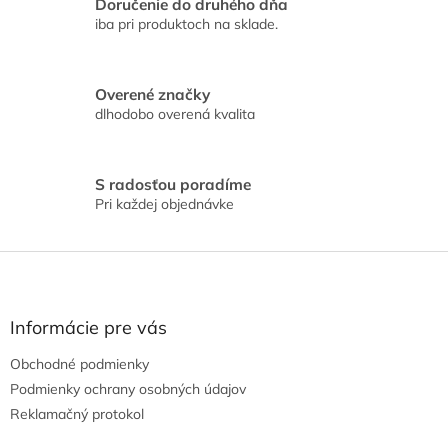
Doručenie do druhého dňa
e
iba pri produktoch na sklade.
p
r
v
k
Overené značky
y
dlhodobo overená kvalita
v
ý
p
i
S radosťou poradíme
s
Pri každej objednávke
u
Z
á
p
ä
Informácie pre vás
t
Obchodné podmienky
i
e
Podmienky ochrany osobných údajov
Reklamačný protokol