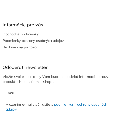
Z
á
p
ä
Informácie pre vás
t
Obchodné podmienky
i
e
Podmienky ochrany osobných údajov
Reklamačný protokol
Odoberať newsletter
Vložte svoj e-mail a my Vám budeme zasielať informácie o nových
produktoch na našom e-shope.
Email
Vložením e-mailu súhlasíte s
podmienkami ochrany osobných
údajov