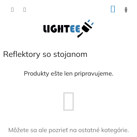
Prejsť
NÁKU
na
obsah
KOŠÍK
Reflektory so stojanom
Produkty ešte len pripravujeme.
Môžete sa ale pozrieť na ostatné kategórie.