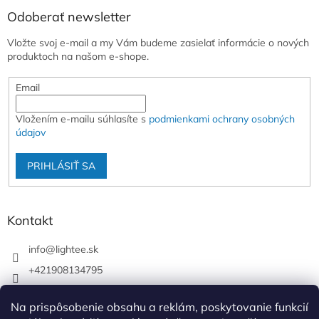
Odoberať newsletter
Vložte svoj e-mail a my Vám budeme zasielať informácie o nových
produktoch na našom e-shope.
Email
Vložením e-mailu súhlasíte s
podmienkami ochrany osobných
údajov
PRIHLÁSIŤ SA
Kontakt
info
@
lightee.sk
+421908134795
lightee.sk
Na prispôsobenie obsahu a reklám, poskytovanie funkcií
lightee.sk