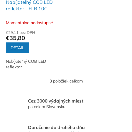
Nabíjateľný COB LED
reflektor - FLB 10C
Momentálne nedostupné
€29,11 bez DPH
€35,80
DETAIL
Nabíjateľný COB LED
reflektor.
3
položiek celkom
O
v
l
á
Cez 3000 výdajných miest
d
po celom Slovensku
a
c
i
Doručenie do druhého dňa
e