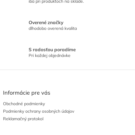
iba pri produktoch na sklade.
p
r
v
k
Overené značky
y
dlhodobo overená kvalita
v
ý
p
i
S radosťou poradíme
s
Pri každej objednávke
u
Z
á
p
ä
Informácie pre vás
t
Obchodné podmienky
i
e
Podmienky ochrany osobných údajov
Reklamačný protokol