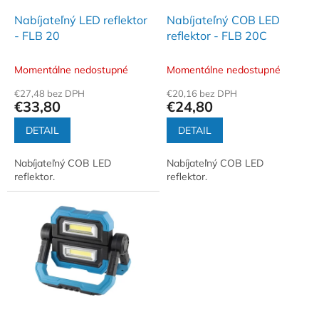
o
o
d
Nabíjateľný LED reflektor
Nabíjateľný COB LED
v
u
- FLB 20
reflektor - FLB 20C
k
t
Momentálne nedostupné
Momentálne nedostupné
o
€27,48 bez DPH
€20,16 bez DPH
v
€33,80
€24,80
DETAIL
DETAIL
Nabíjateľný COB LED
Nabíjateľný COB LED
reflektor.
reflektor.