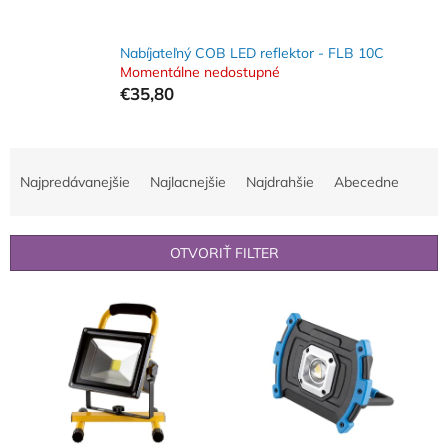
Nabíjateľný COB LED reflektor - FLB 10C
Momentálne nedostupné
€35,80
R
a
Najpredávanejšie
Najlacnejšie
Najdrahšie
Abecedne
d
e
n
OTVORIŤ FILTER
i
e
V
p
ý
r
p
o
i
d
s
u
p
k
r
t