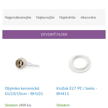
R
a
Najpredávanejšie
Najlacnejšie
Najdrahšie
Abecedne
d
e
n
OTVORIŤ FILTER
i
e
V
p
ý
r
p
o
i
d
s
u
p
k
r
t
o
o
d
Objímka keramická
Krúžok E27 PC / biela -
v
u
GU10/15cm - BH101
BH411
k
t
Skladom
(459 ks)
Skladom