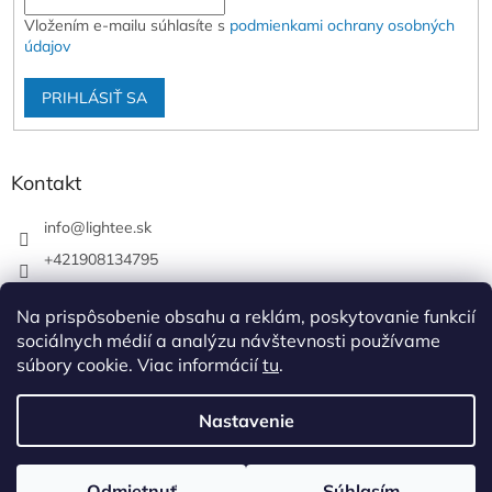
Vložením e-mailu súhlasíte s
podmienkami ochrany osobných
údajov
PRIHLÁSIŤ SA
Kontakt
info
@
lightee.sk
+421908134795
lightee.sk
Na prispôsobenie obsahu a reklám, poskytovanie funkcií
lightee.sk
sociálnych médií a analýzu návštevnosti používame
súbory cookie. Viac informácií
tu
.
Vytvoril Shoptet
Nastavenie
Copyright 2026
Lightee
. Všetky práva vyhradené.
Upraviť
Odmietnuť
Súhlasím
nastavenie cookies