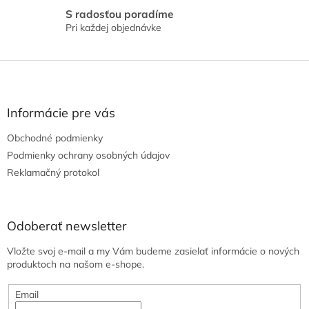
i
S radosťou poradíme
s
Pri každej objednávke
u
Z
á
p
ä
Informácie pre vás
t
Obchodné podmienky
i
e
Podmienky ochrany osobných údajov
Reklamačný protokol
Odoberať newsletter
Vložte svoj e-mail a my Vám budeme zasielať informácie o nových
produktoch na našom e-shope.
Email