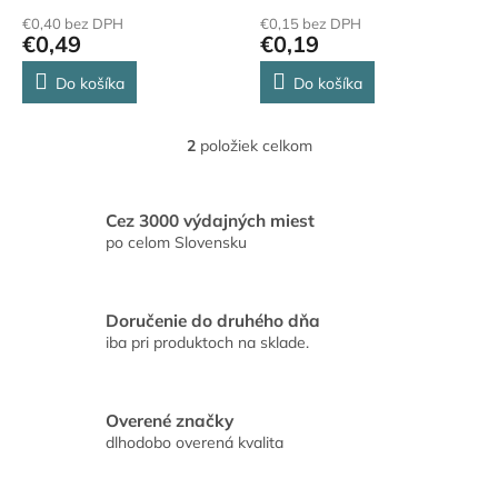
o
€0,40 bez DPH
€0,15 bez DPH
v
€0,49
€0,19
Do košíka
Do košíka
2
položiek celkom
O
v
l
á
Cez 3000 výdajných miest
d
po celom Slovensku
a
c
i
Doručenie do druhého dňa
e
iba pri produktoch na sklade.
p
r
v
k
Overené značky
y
dlhodobo overená kvalita
v
ý
p