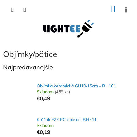
Prejsť
NÁKU
na
obsah
KOŠÍK
Objímky/pätice
Najpredávanejšie
Objímka keramická GU10/15cm - BH101
Skladom
(459 ks)
€0,49
Krúžok E27 PC / biela - BH411
Skladom
€0,19