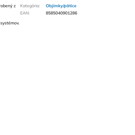
robený z
Kategória
:
Objímky/pätice
EAN
:
8585040901286
 systémov.