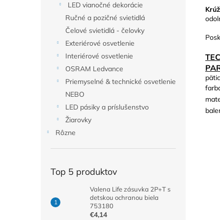
LED vianočné dekorácie
Krú
Ručné a pozičné svietidlá
odol
Čelové svietidlá - čelovky
Posk
Exteriérové osvetlenie
Interiérové osvetlenie
TE
PA
OSRAM Ledvance
pätic
Priemyselné & technické osvetlenie
farb
NEBO
mate
LED pásiky a príslušenstvo
bale
Žiarovky
Rôzne
Top 5 produktov
Valena Life zásuvka 2P+T s
detskou ochranou biela
753180
€4,14