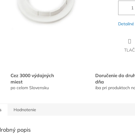
Detailné
TLAČ
Cez 3000 výdajných
Doručenie do dru
miest
dňa
po celom Slovensku
iba pri produktoch n
s
Hodnotenie
robný popis