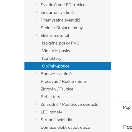
Svietidlá na LED trubice
Lineárne svietidlá
Priemyselné svietidlá
Stolné / Stojace lampy
Elektromateriál
Izolačné pásky PVC
Viazacie pásky
Konektory
Objímky/pätice
Bodové svietidlá
Pracovné / Ručné / Solar
Žiarovky / Trubice
Reflektory
Záhradné / Podlahové svietidlá
Popi
LED panely
Stropné svietidlá
Pod
Domáce elektrospotrebiče