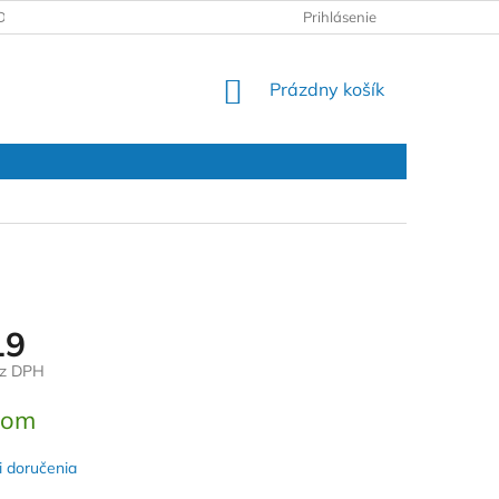
DAJOV
REKLAMAČNÝ PROTOKOL
Prihlásenie
NÁKUPNÝ
Prázdny košík
KOŠÍK
19
ez DPH
ová
dom
 doručenia