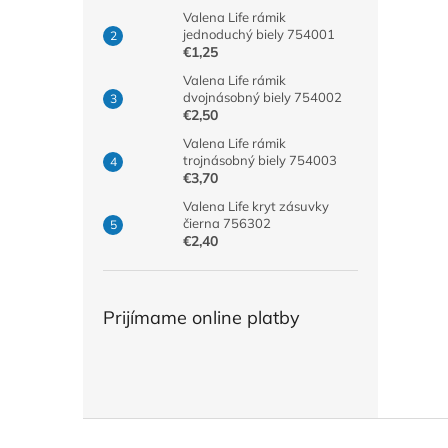
Valena Life rámik
jednoduchý biely 754001
€1,25
Valena Life rámik
dvojnásobný biely 754002
€2,50
Valena Life rámik
trojnásobný biely 754003
€3,70
Valena Life kryt zásuvky
čierna 756302
€2,40
Prijímame online platby
Z