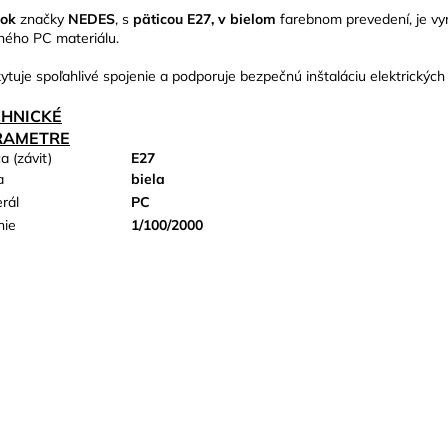
žok
značky
NEDES
, s
päticou E27, v bielom
farebnom prevedení, je vy
ného PC materiálu.
ytuje spoľahlivé spojenie a podporuje bezpečnú inštaláciu elektrických
CHNICKÉ
RAMETRE
a (závit)
E27
a
biela
rál
PC
nie
1/100/2000