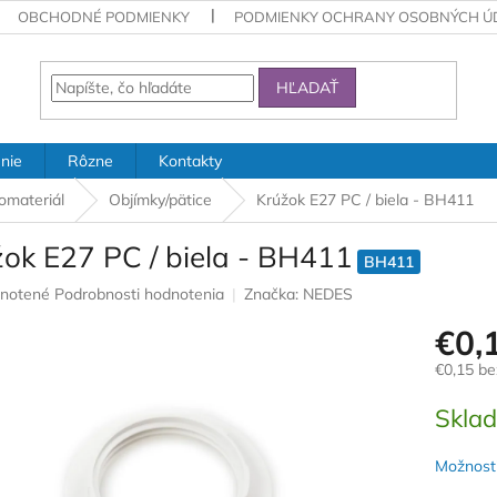
OBCHODNÉ PODMIENKY
PODMIENKY OCHRANY OSOBNÝCH Ú
HĽADAŤ
nie
Rôzne
Kontakty
romateriál
Objímky/pätice
Krúžok E27 PC / biela - BH411
žok E27 PC / biela - BH411
BH411
rné
notené
Podrobnosti hodnotenia
Značka:
NEDES
nie
€0,
u
€0,15 b
Jednotk
Skla
cena:
iek.
Možnosti