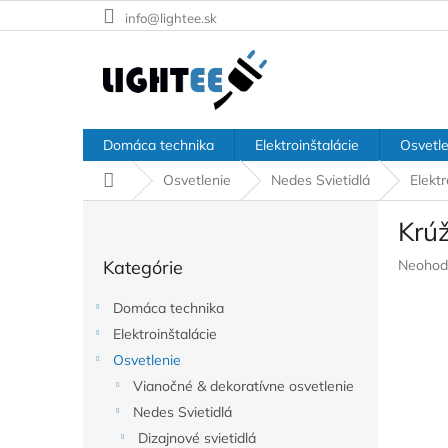
Prejsť
info@lightee.sk
na
obsah
Domáca technika
Elektroinštalácie
Osvetle
Domov
Osvetlenie
Nedes Svietidlá
Elekt
B
Krú
o
Preskočiť
č
Prieme
Kategórie
Neohod
kategórie
n
hodnote
ý
produkt
Domáca technika
p
je
Elektroinštalácie
a
0,0
z
Osvetlenie
n
5
e
Vianočné & dekoratívne osvetlenie
hviezdič
l
Nedes Svietidlá
Dizajnové svietidlá