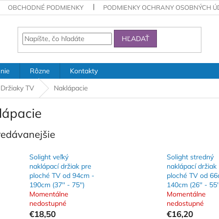
OBCHODNÉ PODMIENKY
PODMIENKY OCHRANY OSOBNÝCH Ú
HĽADAŤ
nie
Rôzne
Kontakty
Držiaky TV
Naklápacie
lápacie
redávanejšie
Solight veľký
Solight stredný
naklápací držiak pre
naklápací držiak
ploché TV od 94cm -
ploché TV od 66
190cm (37'' - 75'')
140cm (26'' - 55'
Momentálne
Momentálne
nedostupné
nedostupné
€18,50
€16,20