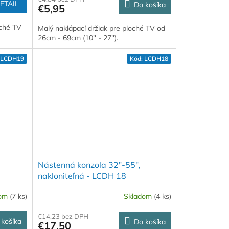
ETAIL
Do košíka
€5,95
oché TV
Malý naklápací držiak pre ploché TV od
26cm - 69cm (10'' - 27'').
LCDH19
Kód:
LCDH18
Nástenná konzola 32"-55",
nakloniteľná - LCDH 18
dom
(7 ks)
Skladom
(4 ks)
€14,23 bez DPH
 košíka
Do košíka
€17,50