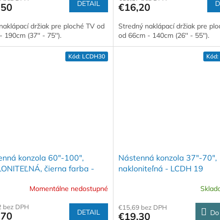
DETAIL
D
,50
€16,20
naklápací držiak pre ploché TV od
Stredný naklápací držiak pre pl
 190cm (37'' - 75'').
od 66cm - 140cm (26'' - 55'').
Kód:
LCDH30
Kód:
enná konzola 60"-100",
Nástenná konzola 37"-70",
ONITEĽNÁ, čierna farba -
nakloniteľná - LCDH 19
 30
Momentálne nedostupné
Skla
2 bez DPH
€15,69 bez DPH
DETAIL
Do
,70
€19,30