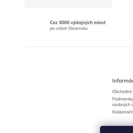
Cez 3000 výdajných miest
po celom Slovensku
Z
á
p
ä
t
Informác
i
e
Obchodné 
Podmienky
osobných 
Reklamačn