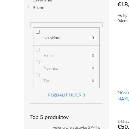
Osvetlenie
€18
Rôzne
Veľký 
94cm -
Na sklade
3
Akcia
0
Novinka
0
Tip
0
Nást
ROZBALIŤ FILTER
NAKL
LCDH
Top 5 produktov
€41,2
€50
Valena Life zásuvka 2P+T s