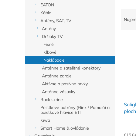
EATON
R
Káble
a
Najpr
Antény, SAT, TV
d
Antény
e
Držiaky TV
V
n
ý
Fixné
i
p
e
Kĺbové
i
p
Naklápacie
s
r
Anténne a satelitné konektory
p
o
Anténne zdroje
r
d
Aktívne a pasívne prvky
o
u
d
k
Anténne zásuvky
u
t
Rack skrine
Solig
k
o
Poistkové patróny (Flink / Pomalá) a
ploch
t
v
poistkové hlavice ETI
75'')
o
Kiwa
v
Smart Home & ovládanie
€15,0