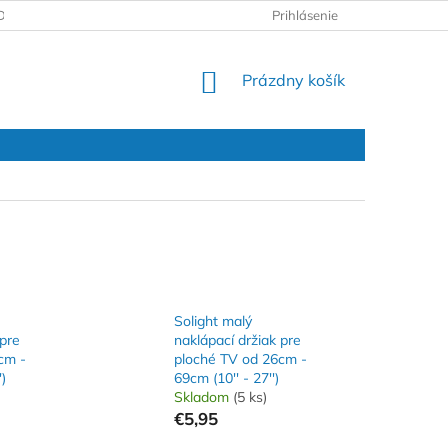
DAJOV
REKLAMAČNÝ PROTOKOL
Prihlásenie
NÁKUPNÝ
Prázdny košík
KOŠÍK
Solight malý
 pre
naklápací držiak pre
cm -
ploché TV od 26cm -
')
69cm (10'' - 27'')
Skladom
(5 ks)
€5,95