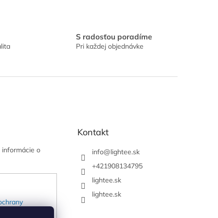
S radosťou poradíme
lita
Pri každej objednávke
Kontakt
 informácie o
info
@
lightee.sk
+421908134795
lightee.sk
lightee.sk
ochrany