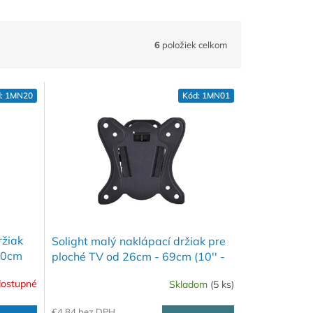
6
položiek celkom
:
1MN20
Kód:
1MN01
ržiak
Solight malý naklápací držiak pre
40cm
ploché TV od 26cm - 69cm (10'' -
27'')
ostupné
Skladom
(5 ks)
€4,84 bez DPH