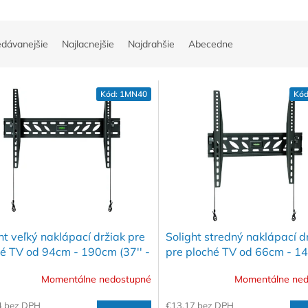
edávanejšie
Najlacnejšie
Najdrahšie
Abecedne
Kód:
1MN40
Kód
ht veľký naklápací držiak pre
Solight stredný naklápací d
é TV od 94cm - 190cm (37'' -
pre ploché TV od 66cm - 1
(26'' - 55'')
Momentálne nedostupné
Momentálne ned
4 bez DPH
€13,17 bez DPH