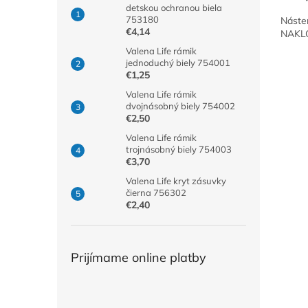
detskou ochranou biela
753180
Náste
€4,14
NAKLO
Valena Life rámik
jednoduchý biely 754001
€1,25
Valena Life rámik
dvojnásobný biely 754002
€2,50
Valena Life rámik
trojnásobný biely 754003
€3,70
Valena Life kryt zásuvky
čierna 756302
€2,40
Prijímame online platby