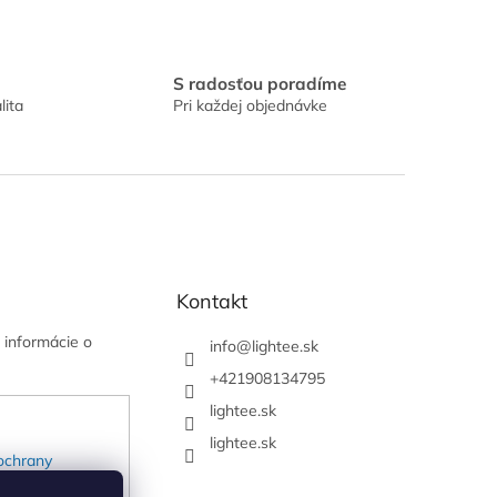
S radosťou poradíme
lita
Pri každej objednávke
Kontakt
 informácie o
info
@
lightee.sk
+421908134795
lightee.sk
lightee.sk
ochrany