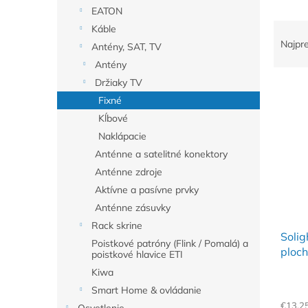
EATON
R
Káble
a
Najpr
Antény, SAT, TV
d
Antény
e
Držiaky TV
V
n
ý
Fixné
i
p
e
Kĺbové
i
p
Naklápacie
s
r
Anténne a satelitné konektory
p
o
Anténne zdroje
r
d
Aktívne a pasívne prvky
o
u
d
k
Anténne zásuvky
u
t
Rack skrine
Solig
k
o
Poistkové patróny (Flink / Pomalá) a
ploch
t
v
poistkové hlavice ETI
65'')
o
Kiwa
v
Smart Home & ovládanie
€13,2