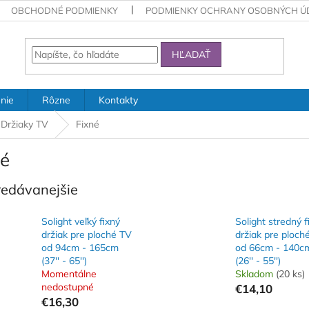
OBCHODNÉ PODMIENKY
PODMIENKY OCHRANY OSOBNÝCH Ú
HĽADAŤ
nie
Rôzne
Kontakty
Držiaky TV
Fixné
né
redávanejšie
Solight veľký fixný
Solight stredný f
držiak pre ploché TV
držiak pre ploch
od 94cm - 165cm
od 66cm - 140c
(37'' - 65'')
(26'' - 55'')
Momentálne
Skladom
(20 ks)
nedostupné
€14,10
€16,30