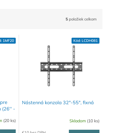
5
položiek celkom
d:
1MF20
Kód:
LCDH081
 pre
Nástenná konzola 32"-55", fixná
(26'' -
om
(20 ks)
Skladom
(10 ks)
€10 bez DPH