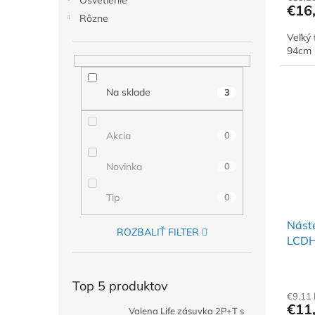
Osvetlenie
€16
Rôzne
Veľký 
94cm -
Na sklade
3
Akcia
0
Novinka
0
Tip
0
Náste
ROZBALIŤ FILTER
LCDH
Top 5 produktov
€9,11
€11
Valena Life zásuvka 2P+T s