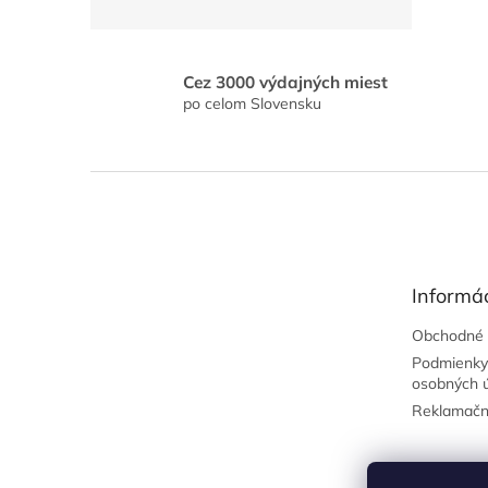
Cez 3000 výdajných miest
po celom Slovensku
Z
á
p
ä
t
Informác
i
e
Obchodné 
Podmienky
osobných 
Reklamačn