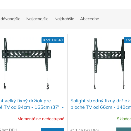
edávanejšie
Najlacnejšie
Najdrahšie
Abecedne
Kód:
1MF40
Kó
ht veľký fixný držiak pre
Solight stredný fixný držiak
é TV od 94cm - 165cm (37'' -
ploché TV od 66cm - 140cm 
55'')
Momentálne nedostupné
Sklad
5 bez DPH
€11,46 bez DPH