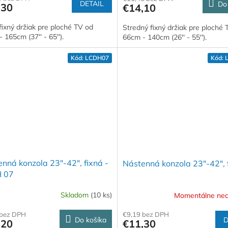
DETAIL
Do
,30
€14,10
fixný držiak pre ploché TV od
Stredný fixný držiak pre ploché 
 165cm (37'' - 65'').
66cm - 140cm (26'' - 55'').
Kód:
LCDH07
Kód:
nná konzola 23"-42", fixná -
Nástenná konzola 23"-42", 
 07
Skladom
(10 ks)
Momentálne ne
€9,19 bez DPH
 bez DPH
D
Do košíka
€11,30
,20