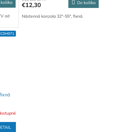
 košíka
Do košíka
€12,30
TV od
Nástenná konzola 32"-55", fixná.
LCDH071
fixná
dostupné
ETAIL