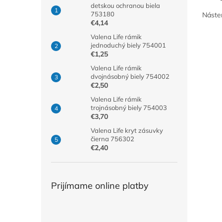
detskou ochranou biela
753180
Násten
€4,14
Valena Life rámik
jednoduchý biely 754001
€1,25
Valena Life rámik
dvojnásobný biely 754002
€2,50
Valena Life rámik
trojnásobný biely 754003
€3,70
Valena Life kryt zásuvky
čierna 756302
€2,40
Prijímame online platby