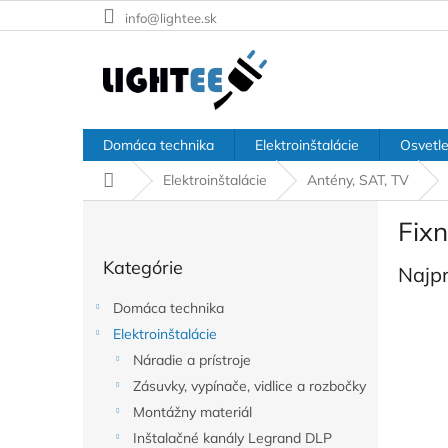
Prejsť
info@lightee.sk
na
obsah
Domáca technika
Elektroinštalácie
Osvetle
Domov
Elektroinštalácie
Antény, SAT, TV
B
Fix
o
Preskočiť
č
Kategórie
kategórie
Najp
n
ý
Domáca technika
p
Elektroinštalácie
a
Náradie a prístroje
n
e
Zásuvky, vypínače, vidlice a rozbočky
l
Montážny materiál
Inštalačné kanály Legrand DLP