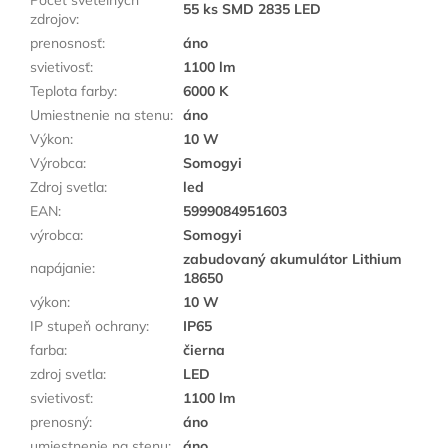
Počet svetelných
55 ks SMD 2835 LED
zdrojov
:
prenosnosť
:
áno
svietivosť
:
1100 lm
Teplota farby
:
6000 K
Umiestnenie na stenu
:
áno
Výkon
:
10 W
Výrobca
:
Somogyi
Zdroj svetla
:
led
EAN
:
5999084951603
výrobca
:
Somogyi
zabudovaný akumulátor Lithium
napájanie
:
18650
výkon
:
10 W
IP stupeň ochrany
:
IP65
farba
:
čierna
zdroj svetla
:
LED
svietivosť
:
1100 lm
prenosný
:
áno
umiestnenie na stenu
:
áno