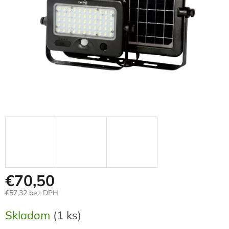
€70,50
€57,32 bez DPH
Jednotková
Skladom
(1 ks)
cena: