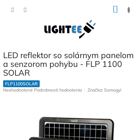
Prejsť
NÁKU
na
obsah
KOŠÍK
LED reflektor so solárnym panelom
a senzorom pohybu - FLP 1100
SOLAR
FLP1100SOLAR
Priemerné
Neohodnotené
Podrobnosti hodnotenia
Značka:
Somogyi
hodnotenie
produktu
je
0,0
z
5
hviezdičiek.