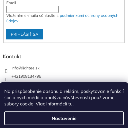
Email
Vložením e-mailu súhlasíte s
podmienkami ochrany osobných
údajov
PRIHLÁSIŤ SA
Kontakt
info
@
lightee.sk
+421908134795
lightee.sk
Na prispôsobenie obsahu a reklám, poskytovanie funkcií
lightee.sk
sociálnych médií a analýzu návštevnosti používame
súbory cookie. Viac informácií
tu
.
Vytvoril Shoptet
Nastavenie