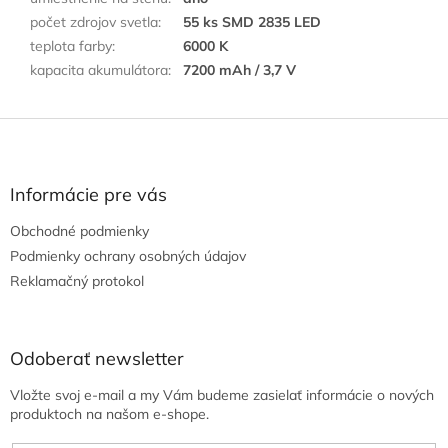
počet zdrojov svetla
:
55 ks SMD 2835 LED
teplota farby
:
6000 K
kapacita akumulátora
:
7200 mAh / 3,7 V
Z
á
p
ä
Informácie pre vás
t
Obchodné podmienky
i
e
Podmienky ochrany osobných údajov
Reklamačný protokol
Odoberať newsletter
Vložte svoj e-mail a my Vám budeme zasielať informácie o nových
produktoch na našom e-shope.