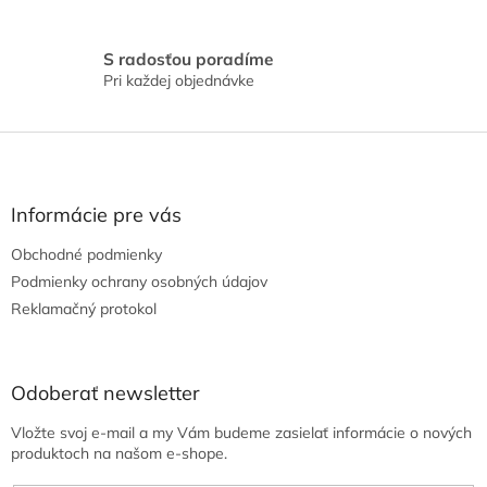
ý
p
i
S radosťou poradíme
s
Pri každej objednávke
u
Z
á
p
ä
Informácie pre vás
t
Obchodné podmienky
i
e
Podmienky ochrany osobných údajov
Reklamačný protokol
Odoberať newsletter
Vložte svoj e-mail a my Vám budeme zasielať informácie o nových
produktoch na našom e-shope.