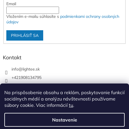
Email
Vložením e-mailu súhlasíte s
podmienkami ochrany osobných
údajov
PRIHLÁSIŤ SA
Kontakt
info
@
lightee.sk
+421908134795
lightee.sk
Na prispôsobenie obsahu a reklám, poskytovanie funkcií
lightee.sk
sociálnych médií a analýzu návštevnosti používame
súbory cookie. Viac informácií
tu
.
Vytvoril Shoptet
Nastavenie