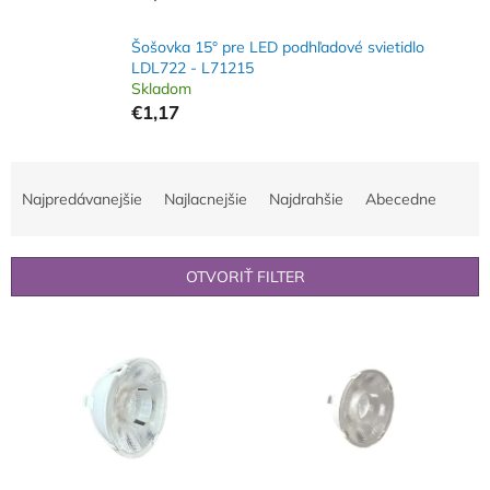
Šošovka 15° pre LED podhľadové svietidlo
LDL722 - L71215
Skladom
€1,17
R
a
Najpredávanejšie
Najlacnejšie
Najdrahšie
Abecedne
d
e
n
OTVORIŤ FILTER
i
e
V
p
ý
r
p
o
i
d
s
u
p
k
r
t