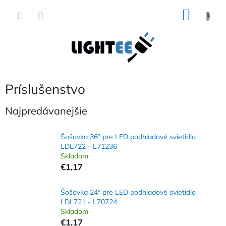
Prejsť
NÁKU
na
obsah
KOŠÍK
Príslušenstvo
Najpredávanejšie
Šošovka 36° pre LED podhľadové svietidlo
LDL722 - L71236
Skladom
€1,17
Šošovka 24° pre LED podhľadové svietidlo
LDL721 - L70724
Skladom
€1,17