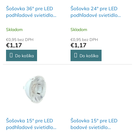
o
o
d
Šošovka 36° pre LED
Šošovka 24° pre LED
v
u
podhľadové svietidlo
podhľadové svietidlo
k
LDL722 - L71236
LDL721 - L70724
t
Skladom
Skladom
o
€0,95 bez DPH
€0,95 bez DPH
v
€1,17
€1,17
Do košíka
Do košíka
Šošovka 15° pre LED
Šošovka 15° pre LED
podhľadové svietidlo
bodové svietidlo
LDL722 - L71215
LPL523C, LPL523CB -