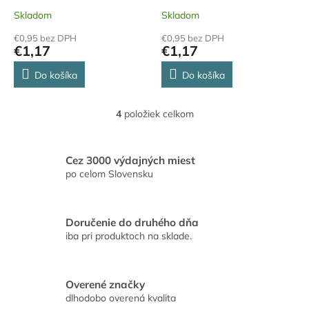
L51515
Skladom
Skladom
€0,95 bez DPH
€0,95 bez DPH
€1,17
€1,17
Do košíka
Do košíka
4
položiek celkom
O
v
l
á
Cez 3000 výdajných miest
d
po celom Slovensku
a
c
i
Doručenie do druhého dňa
e
iba pri produktoch na sklade.
p
r
v
k
Overené značky
y
dlhodobo overená kvalita
v