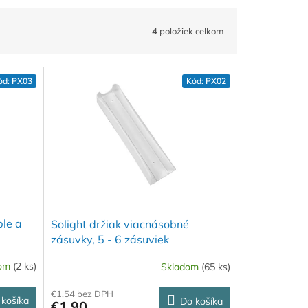
4
položiek celkom
ód:
PX03
Kód:
PX02
ble a
Solight držiak viacnásobné
zásuvky, 5 - 6 zásuviek
dom
(2 ks)
Skladom
(65 ks)
€1,54 bez DPH
 košíka
Do košíka
€1,90