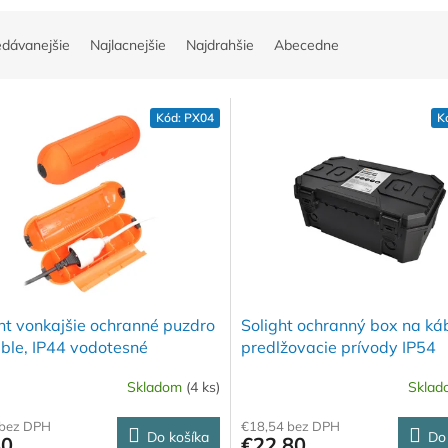
edávanejšie
Najlacnejšie
Najdrahšie
Abecedne
Kód:
PX04
K
ht vonkajšie ochranné puzdro
Solight ochranný box na ká
ble, IP44 vodotesné
predlžovacie prívody IP54
Skladom
(4 ks)
Skla
 bez DPH
€18,54 bez DPH
Do košíka
Do
80
€22,80