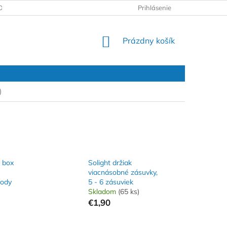
DAJOV
REKLAMAČNÝ PROTOKOL
Prihlásenie
NÁKUPNÝ
Prázdny košík
KOŠÍK
)
ý box
Solight držiak
viacnásobné zásuvky,
vody
5 - 6 zásuviek
Skladom
(65 ks)
€1,90