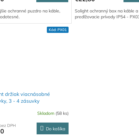
jšie ochranné puzdro na káble,
Solight ochranný box na káble a
vodotesné.
predlžovacie prívody IP54 - PX0
Kód:
PX01
ht držiak viacnásobné
ky, 3 - 4 zásuvky
Skladom
(58 ks)
 bez DPH
Do košíka
30