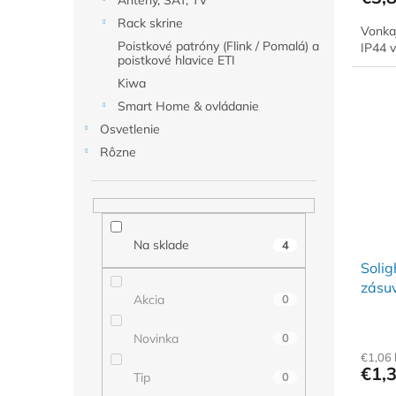
Antény, SAT, TV
Rack skrine
Vonka
Poistkové patróny (Flink / Pomalá) a
IP44 
poistkové hlavice ETI
Kiwa
Smart Home & ovládanie
Osvetlenie
Rôzne
Na sklade
4
Solig
zásuv
Akcia
0
Novinka
0
€1,06
€1,
Tip
0