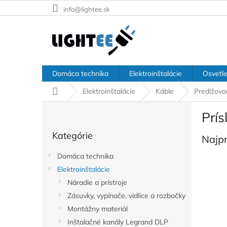
Prejsť
info@lightee.sk
na
obsah
Domáca technika
Elektroinštalácie
Osvetle
Domov
Elektroinštalácie
Káble
Predlžova
B
Prís
o
Preskočiť
č
Kategórie
kategórie
Najp
n
ý
Domáca technika
p
Elektroinštalácie
a
Náradie a prístroje
n
e
Zásuvky, vypínače, vidlice a rozbočky
l
Montážny materiál
Inštalačné kanály Legrand DLP