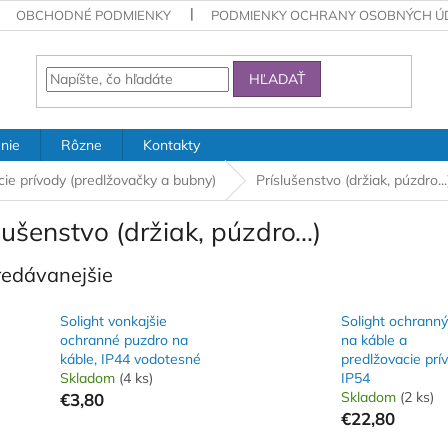
OBCHODNÉ PODMIENKY
PODMIENKY OCHRANY OSOBNÝCH Ú
HĽADAŤ
nie
Rôzne
Kontakty
cie prívody (predlžovačky a bubny)
Príslušenstvo (držiak, púzdro...
lušenstvo (držiak, púzdro...)
redávanejšie
Solight vonkajšie
Solight ochrann
ochranné puzdro na
na káble a
káble, IP44 vodotesné
predlžovacie prí
Skladom
(4 ks)
IP54
Skladom
(2 ks)
€3,80
€22,80