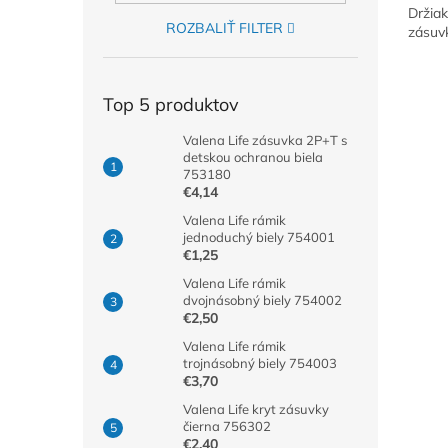
Držiak
ROZBALIŤ FILTER
zásuvk
Top 5 produktov
Valena Life zásuvka 2P+T s
detskou ochranou biela
753180
€4,14
Valena Life rámik
jednoduchý biely 754001
€1,25
Valena Life rámik
dvojnásobný biely 754002
€2,50
Valena Life rámik
trojnásobný biely 754003
€3,70
Valena Life kryt zásuvky
čierna 756302
€2,40