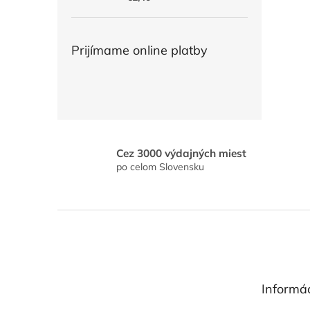
Prijímame online platby
Cez 3000 výdajných miest
po celom Slovensku
Z
á
p
ä
t
Informác
i
e