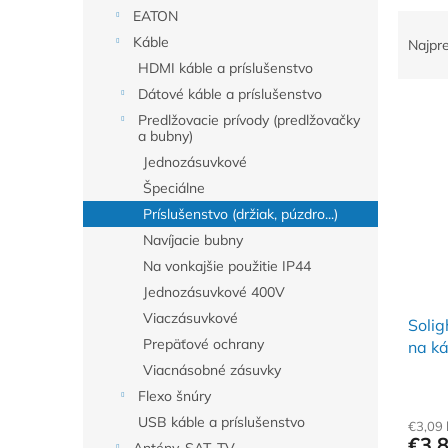
EATON
R
a
Káble
Najpr
d
HDMI káble a príslušenstvo
e
Dátové káble a príslušenstvo
V
n
Predlžovacie prívody (predlžovačky
ý
i
a bubny)
p
e
Jednozásuvkové
i
p
Špeciálne
s
r
Príslušenstvo (držiak, púzdro...)
p
o
r
d
Navíjacie bubny
o
u
Na vonkajšie použitie IP44
d
k
Jednozásuvkové 400V
u
t
Viaczásuvkové
Solig
k
o
Prepäťové ochrany
na ká
t
v
o
Viacnásobné zásuvky
v
Flexo šnúry
USB káble a príslušenstvo
€3,09
€3,