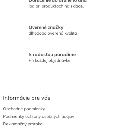
Doručenie do druhého dňa
e
iba pri produktoch na sklade.
p
r
v
k
Overené značky
y
dlhodobo overená kvalita
v
ý
p
i
S radosťou poradíme
s
Pri každej objednávke
u
Z
á
p
ä
Informácie pre vás
t
Obchodné podmienky
i
e
Podmienky ochrany osobných údajov
Reklamačný protokol