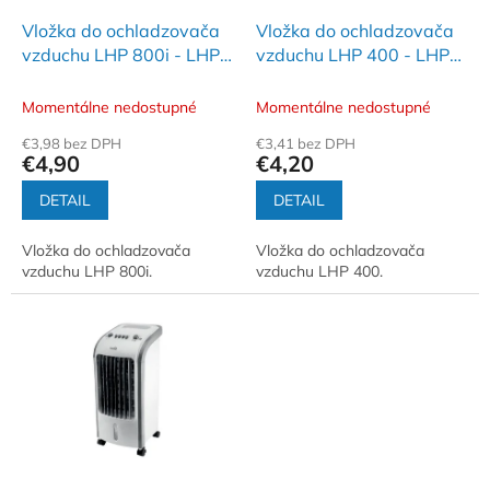
o
o
d
Vložka do ochladzovača
Vložka do ochladzovača
v
u
vzduchu LHP 800i - LHP
vzduchu LHP 400 - LHP
k
800i/T
400/T
t
Momentálne nedostupné
Momentálne nedostupné
o
€3,98 bez DPH
€3,41 bez DPH
v
€4,90
€4,20
DETAIL
DETAIL
Vložka do ochladzovača
Vložka do ochladzovača
vzduchu LHP 800i.
vzduchu LHP 400.