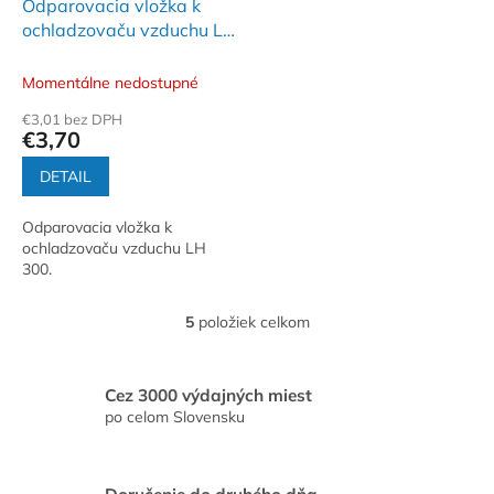
Odparovacia vložka k
ochladzovaču vzduchu LH
300 - LH 300/T
Momentálne nedostupné
€3,01 bez DPH
€3,70
DETAIL
Odparovacia vložka k
ochladzovaču vzduchu LH
300.
5
položiek celkom
O
v
l
á
Cez 3000 výdajných miest
d
po celom Slovensku
a
c
i