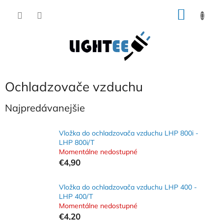
Prejsť
NÁKU
na
obsah
KOŠÍK
Ochladzovače vzduchu
Najpredávanejšie
Vložka do ochladzovača vzduchu LHP 800i -
LHP 800i/T
Momentálne nedostupné
€4,90
Vložka do ochladzovača vzduchu LHP 400 -
LHP 400/T
Momentálne nedostupné
€4,20