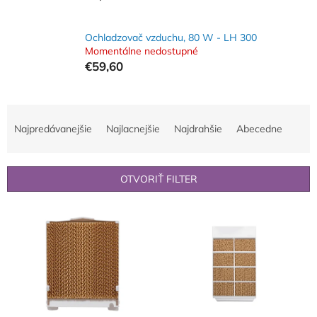
Ochladzovač vzduchu, 80 W - LH 300
Momentálne nedostupné
€59,60
R
a
Najpredávanejšie
Najlacnejšie
Najdrahšie
Abecedne
d
e
n
OTVORIŤ FILTER
i
e
V
p
ý
r
p
o
i
d
s
u
p
k
r
t