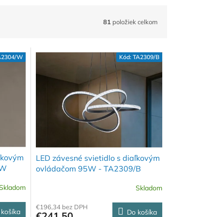
81
položiek celkom
A2304/W
Kód:
TA2309/B
aľkovým
LED závesné svietidlo s diaľkovým
/W
ovládačom 95W - TA2309/B
Skladom
Skladom
€196,34 bez DPH
 košíka
Do košíka
€241,50