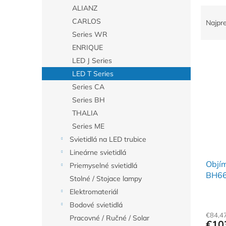
ALIANZ
R
a
CARLOS
Najpr
d
Series WR
e
ENRIQUE
V
n
LED J Series
ý
i
LED T Series
p
e
i
p
Series CA
s
r
Series BH
p
o
THALIA
r
d
Series ME
o
u
Svietidlá na LED trubice
d
k
Lineárne svietidlá
u
t
Objím
k
o
Priemyselné svietidlá
BH6
t
v
Stolné / Stojace lampy
o
Elektromateriál
v
Bodové svietidlá
€84,4
Pracovné / Ručné / Solar
€10