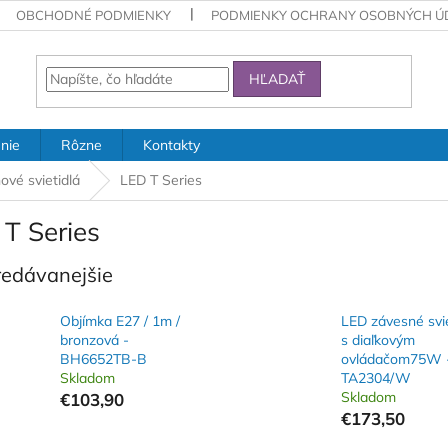
OBCHODNÉ PODMIENKY
PODMIENKY OCHRANY OSOBNÝCH Ú
HĽADAŤ
nie
Rôzne
Kontakty
ové svietidlá
LED T Series
T Series
redávanejšie
Objímka E27 / 1m /
LED závesné svie
bronzová -
s diaľkovým
BH6652TB-B
ovládačom75W 
Skladom
TA2304/W
Skladom
€103,90
€173,50