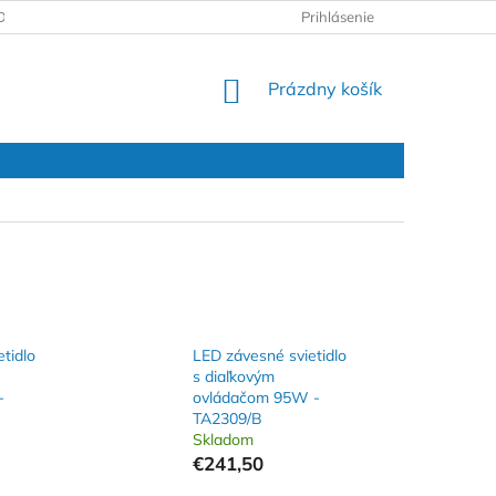
DAJOV
REKLAMAČNÝ PROTOKOL
Prihlásenie
NÁKUPNÝ
Prázdny košík
KOŠÍK
tidlo
LED závesné svietidlo
s diaľkovým
-
ovládačom 95W -
TA2309/B
Skladom
€241,50