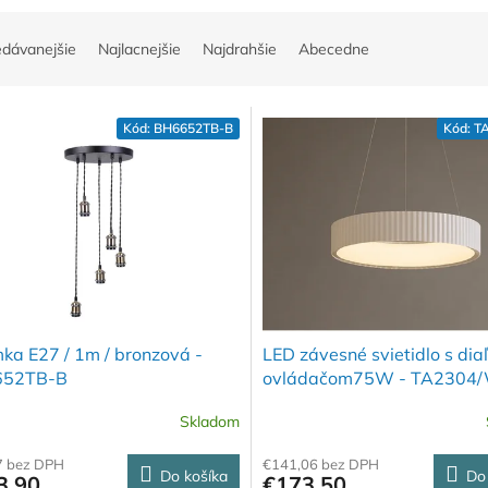
edávanejšie
Najlacnejšie
Najdrahšie
Abecedne
Kód:
BH6652TB-B
Kód:
T
ka E27 / 1m / bronzová -
LED závesné svietidlo s di
652TB-B
ovládačom75W - TA2304
Skladom
7 bez DPH
€141,06 bez DPH
Do košíka
Do
3,90
€173,50