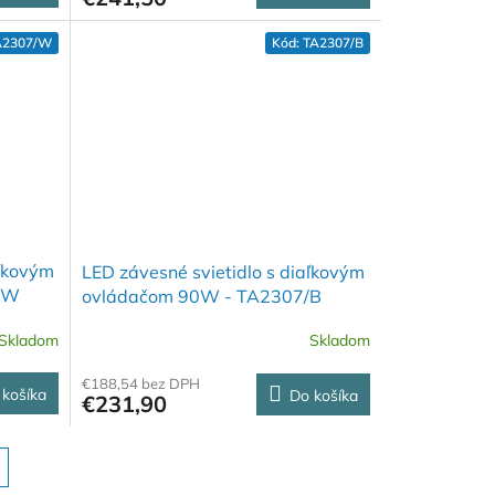
A2307/W
Kód:
TA2307/B
aľkovým
LED závesné svietidlo s diaľkovým
/W
ovládačom 90W - TA2307/B
Skladom
Skladom
€188,54 bez DPH
 košíka
Do košíka
€231,90