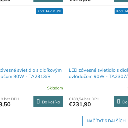
Kód:
TA2313/B
Kód:
T
ávesné svietidlo s diaľkovým
LED závesné svietidlo s di
dačom 90W - TA2313/B
ovládačom 90W - TA2307
Skladom
19 bez DPH
€188,54 bez DPH
Do košíka
Do
3,50
€231,90
NAČÍTAŤ 6 ĎALŠÍCH
S