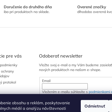
Doručenie do druhého dňa
Overené značky
iba pri produktoch na sklade.
dlhodobo overená kva
ie pre vás
Odoberať newsletter
podmienky
Vložte svoj e-mail a my Vám budeme zasielať
nových produktoch na našom e-shope.
 ochrany
údajov
Email
ý protokol
Vložením e-mailu súhlasíte s
podmienkami 
osobných údajov
obenie obsahu a reklám, poskytovanie
Odmietnuť
iálnych médií a analýzu návštevnosti
PRIHLÁSIŤ SA