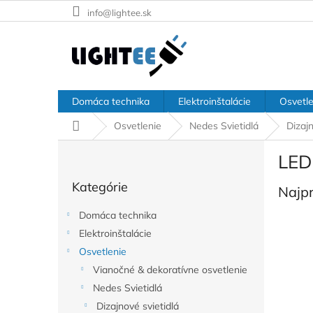
Prejsť
info@lightee.sk
na
obsah
Domáca technika
Elektroinštalácie
Osvetle
Domov
Osvetlenie
Nedes Svietidlá
Dizajn
B
LED 
o
Preskočiť
č
Kategórie
kategórie
Najp
n
ý
Domáca technika
p
Elektroinštalácie
a
Osvetlenie
n
e
Vianočné & dekoratívne osvetlenie
l
Nedes Svietidlá
Dizajnové svietidlá