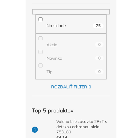
Na sklade
75
Akcia
0
Novinka
0
Tip
0
ROZBALIŤ FILTER
Top 5 produktov
Valena Life zásuvka 2P+T s
detskou ochranou biela
753180
€4,14