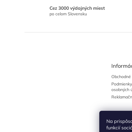
Cez 3000 výdajných miest
po celom Slovensku
Z
á
p
ä
t
Informác
i
e
Obchodné 
Podmienky
osobných 
Reklamačn
Na prispôs
funkcií soc