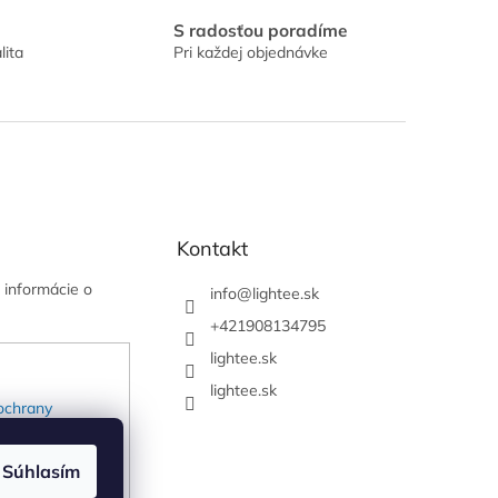
S radosťou poradíme
lita
Pri každej objednávke
Kontakt
 informácie o
info
@
lightee.sk
+421908134795
lightee.sk
lightee.sk
ochrany
Súhlasím