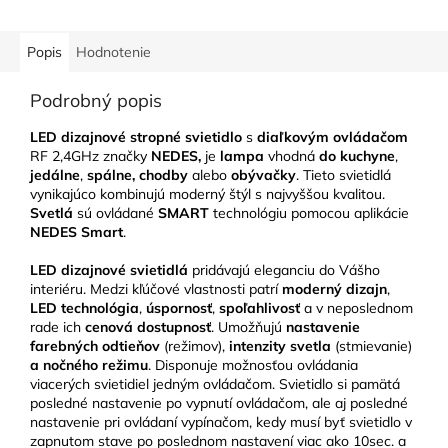
Popis
Hodnotenie
Podrobný popis
LED dizajnové stropné svietidlo
s
diaľkovým ovládačom
RF 2,4GHz značky
NEDES,
je
lampa
vhodná
do kuchyne
,
jedálne
,
spálne, chodby
alebo
obývačky
. Tieto svietidlá
vynikajúco kombinujú moderný štýl s najvyššou kvalitou.
Svetlá
sú ovládané
SMART
technológiu pomocou aplikácie
NEDES Smart
.
LED
dizajnové svietidlá
pridávajú eleganciu do Vášho
interiéru. Medzi kľúčové vlastnosti patrí
moderný dizajn
,
LED technológia
,
úspornosť
,
spoľahlivosť
a v neposlednom
rade ich
cenová dostupnosť
. Umožňujú
nastavenie
farebných odtieňov
(režimov),
intenzity svetla
(stmievanie)
a nočného režimu
. Disponuje možnosťou ovládania
viacerých svietidiel jedným ovládačom. Svietidlo si pamätá
posledné nastavenie po vypnutí ovládačom, ale aj posledné
nastavenie pri ovládaní vypínačom, kedy musí byť svietidlo v
zapnutom stave po poslednom nastavení viac ako 10sec. a