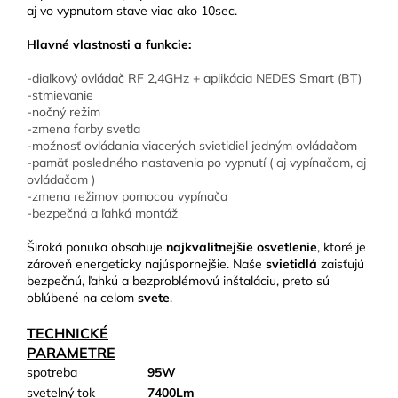
aj vo vypnutom stave viac ako 10sec.
Hlavné vlastnosti a funkcie:
-diaľkový ovládač RF 2,4GHz + aplikácia NEDES Smart (BT)
-stmievanie
-nočný režim
-zmena farby svetla
-možnosť ovládania viacerých svietidiel jedným ovládačom
-pamäť posledného nastavenia po vypnutí ( aj vypínačom, aj
ovládačom )
-zmena režimov pomocou vypínača
-bezpečná a ľahká montáž
Široká ponuka obsahuje
najkvalitnejšie osvetlenie
, ktoré je
zároveň energeticky najúspornejšie. Naše
svietidlá
zaisťujú
bezpečnú, ľahkú a bezproblémovú inštaláciu, preto sú
obľúbené na celom
svete
.
TECHNICKÉ
PARAMETRE
spotreba
95W
svetelný tok
7400Lm