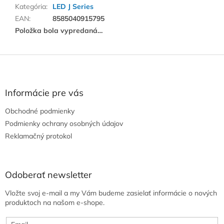
Kategória
:
LED J Series
EAN
:
8585040915795
Položka bola vypredaná…
Z
á
p
ä
Informácie pre vás
t
Obchodné podmienky
i
e
Podmienky ochrany osobných údajov
Reklamačný protokol
Odoberať newsletter
Vložte svoj e-mail a my Vám budeme zasielať informácie o nových
produktoch na našom e-shope.