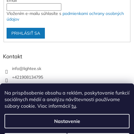
Email
Vložením e-mailu súhlasíte s
podmienkami ochrany osobných
údajov
PRIHLÁSIŤ SA
Kontakt
info
@
lightee.sk
+421908134795
lightee.sk
Na prispôsobenie obsahu a reklám, poskytovanie funkcií
lightee.sk
sociálnych médií a analýzu návštevnosti používame
súbory cookie. Viac informácií
tu
.
Vytvoril Shoptet
Nastavenie