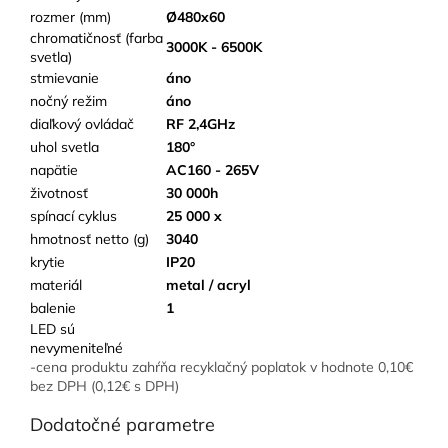
rozmer (mm)
Ø480x60
chromatičnosť (farba
3000K - 6500K
svetla)
stmievanie
áno
nočný režim
áno
diaľkový ovládač
RF 2,4GHz
uhol svetla
180°
napätie
AC160 - 265V
životnosť
30 000h
spínací cyklus
25 000 x
hmotnosť netto (g)
3040
krytie
IP20
materiál
metal / acryl
balenie
1
LED sú
nevymeniteľné
-cena produktu zahŕňa recyklačný poplatok v hodnote 0,10€
bez DPH (0,12€ s DPH)
Dodatočné parametre