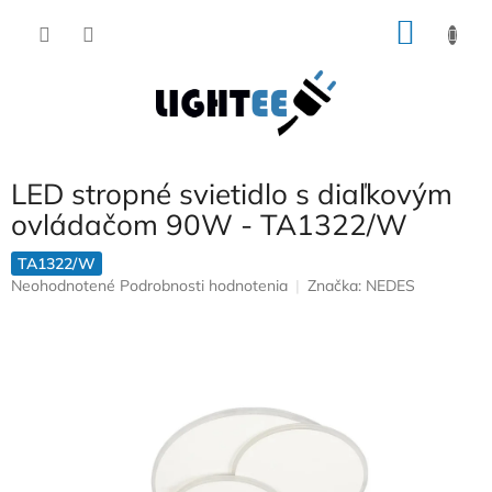
Prejsť
NÁKU
na
obsah
KOŠÍK
LED stropné svietidlo s diaľkovým
ovládačom 90W - TA1322/W
TA1322/W
Priemerné
Neohodnotené
Podrobnosti hodnotenia
Značka:
NEDES
hodnotenie
produktu
je
0,0
z
5
hviezdičiek.