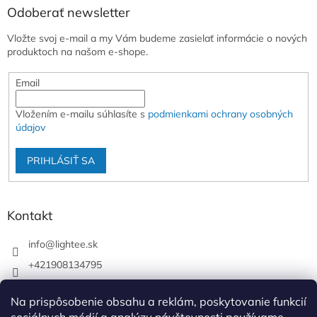
Odoberať newsletter
Vložte svoj e-mail a my Vám budeme zasielať informácie o nových
produktoch na našom e-shope.
Email
Vložením e-mailu súhlasíte s
podmienkami ochrany osobných
údajov
PRIHLÁSIŤ SA
Kontakt
info
@
lightee.sk
+421908134795
lightee.sk
Na prispôsobenie obsahu a reklám, poskytovanie funkcií
lightee.sk