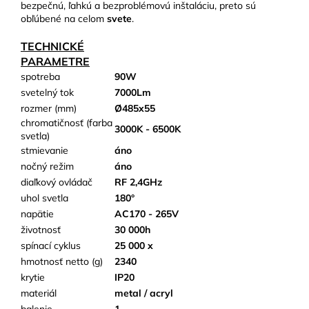
bezpečnú, ľahkú a bezproblémovú inštaláciu, preto sú
obľúbené na celom
svete
.
TECHNICKÉ
PARAMETRE
spotreba
90W
svetelný tok
7000Lm
rozmer (mm)
Ø485x55
chromatičnosť (farba
3000K - 6500K
svetla)
stmievanie
áno
nočný režim
áno
diaľkový ovládač
RF 2,4GHz
uhol svetla
180°
napätie
AC170 - 265V
životnosť
30 000h
spínací cyklus
25 000 x
hmotnosť netto (g)
2340
krytie
IP20
materiál
metal / acryl