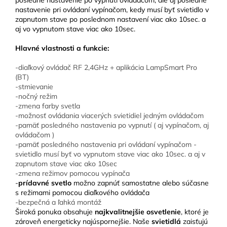
posledné nastavenie po vypnutí ovládačom, ale aj posledné
nastavenie pri ovládaní vypínačom, kedy musí byť svietidlo v
zapnutom stave po poslednom nastavení viac ako 10sec. a
aj vo vypnutom stave viac ako 10sec.
Hlavné vlastnosti a funkcie:
-diaľkový ovládač RF 2,4GHz + aplikácia LampSmart Pro
(BT)
-stmievanie
-nočný režim
-zmena farby svetla
-možnosť ovládania viacerých svietidiel jedným ovládačom
-pamäť posledného nastavenia po vypnutí ( aj vypínačom, aj
ovládačom )
-pamäť posledného nastavenia pri ovládaní vypínačom -
svietidlo musí byť vo vypnutom stave viac ako 10sec. a aj v
zapnutom stave viac ako 10sec
-zmena režimov pomocou vypínača
-
prídavné svetlo
možno zapnúť samostatne alebo súčasne
s režimami pomocou diaľkového ovládača
-bezpečná a ľahká montáž
Široká ponuka obsahuje
najkvalitnejšie osvetlenie
, ktoré je
zároveň energeticky najúspornejšie. Naše
svietidlá
zaisťujú