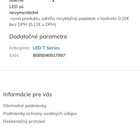
balenie
1
LED sú
nevymeniteľné
-cena produktu zahŕňa recyklačný poplatok v hodnote 0,10€
bez DPH (0,12€ s DPH)
Dodatočné parametre
Kategória
:
LED T Series
EAN
:
8585040917997
Z
á
p
ä
Informácie pre vás
t
Obchodné podmienky
i
e
Podmienky ochrany osobných údajov
Reklamačný protokol