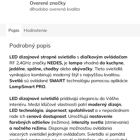
Overené značky
dlhodobo overená kvalita
Popis
Hodnotenie
Podrobný popis
LED dizajnové stropné svietidlo
s
diaľkovým ovládačom
RF 2,4GHz značky
NEDES,
je
lampa
vhodná
do kuchyne
,
jedálne
,
spálne, chodby
alebo
obývačky
.
Tieto svietidlá
vynikajúco kombinujú moderný štýl s najvyššou kvalitou.
Svetlá
sú ovládané
SMART
technológiu pomocou aplikácie
LampSmart PRO
.
LED
dizajnové svietidlá
pridávajú eleganciu do Vášho
interiéru.
Medzi kľúčové vlastnosti patrí
moderný dizajn
,
LED technológia
,
úspornosť
,
spoľahlivosť
a v neposlednom
rade ich
cenová dostupnosť
. Umožňujú
nastavenie
farebných odtieňov
(režimov),
intenzity svetla
(stmievanie)
a nočného režimu
. Disponuje možnosťou ovládania
viacerých svietidiel jedným ovládačom. Svietidlo si pamätá