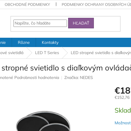
OBCHODNÉ PODMIENKY
PODMIENKY OCHRANY OSOBNÝCH Ú
HĽADAŤ
nie
Rôzne
Kontakty
ové svietidlá
LED T Series
LED stropné svietidlo s diaľk
 stropné svietidlo s diaľkovým ovlá
rné
notené
Podrobnosti hodnotenia
Značka:
NEDES
nie
€18
u
€152,76
Jednotk
Skla
cena:
iek.
Možnosti