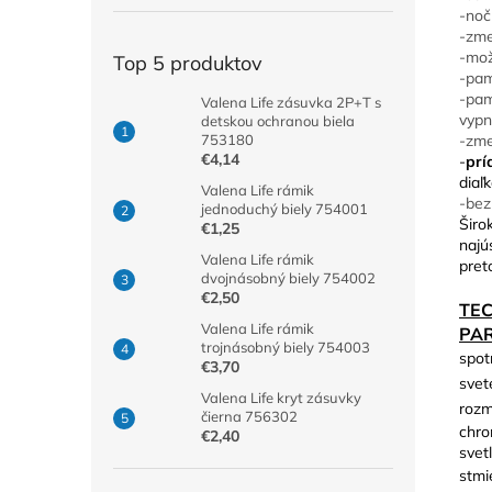
-noč
-zme
-mož
Top 5 produktov
-pam
-pam
Valena Life zásuvka 2P+T s
vypn
detskou ochranou biela
-zme
753180
€4,14
-
prí
diaľ
Valena Life rámik
-bez
jednoduchý biely 754001
Širo
€1,25
najú
Valena Life rámik
pret
dvojnásobný biely 754002
€2,50
TE
Valena Life rámik
PA
trojnásobný biely 754003
spot
€3,70
svet
Valena Life kryt zásuvky
rozm
čierna 756302
chro
€2,40
svetl
stmi