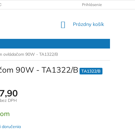
DAJOV
REKLAMAČNÝ PROTOKOL
Prihlásenie
NÁKUPNÝ
Prázdny košík
KOŠÍK
ovým ovládačom 90W - TA1322/B
dačom 90W - TA1322/B
TA1322/B
7,90
 bez DPH
ová
dom
 doručenia