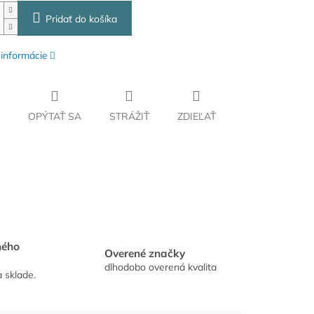
Pridať do košíka
 informácie
OPÝTAŤ SA
STRÁŽIŤ
ZDIEĽAŤ
hého
Overené značky
dlhodobo overená kvalita
a sklade.