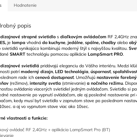
s
Hodnotenie
robný popis
dizajnové stropné svietidlo
s
diaľkovým ovládačom
RF 2,4GHz zna
ES,
je
lampa
vhodná
do kuchyne
,
jedálne
,
spálne, chodby
alebo
obý
o svietidlá vynikajúco kombinujú moderný štýl s najvyššou kvalitou.
Sve
ádané
SMART
technológiu pomocou aplikácie
LampSmart PRO
.
dizajnové svietidlá
pridávajú eleganciu do Vášho interiéru.
Medzi kľú
tnosti patrí
moderný dizajn
,
LED technológia
,
úspornosť
,
spoľahlivos
slednom rade ich
cenová dostupnosť
. Umožňujú
nastavenie farebný
ieňov
(režimov),
intenzity svetla
(stmievanie)
a nočného režimu
. Dispo
osťou ovládania viacerých svietidiel jedným ovládačom. Svietidlo si p
edné nastavenie po vypnutí ovládačom, ale aj posledné nastavenie pri 
načom, kedy musí byť svietidlo v zapnutom stave po poslednom nastav
10sec. a aj vo vypnutom stave viac ako 10sec.
né vlastnosti a funkcie:
ľkový ovládač RF 2,4GHz + aplikácia LampSmart Pro (BT)
ievanie