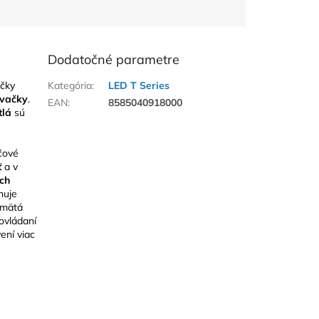
Dodatočné parametre
čky
Kategória
:
LED T Series
vačky
.
EAN
:
8585040918000
tlá
sú
čové
ť
a v
ch
nuje
amätá
ovládaní
ení viac