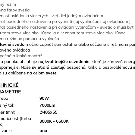
ný režim
na farby svetla
nosť ovládania viacerých svietidiel jedným ovládačom
äť posledného nastavenia po vypnutí ( aj vypínačom, aj ovládačom )
äť posledného nastavenia pri ovládaní vypínačom - svietidlo musí byť
utom stave viac ako 10sec. a aj v zapnutom stave viac ako 10sec
na režimov pomocou vypínača
davné svetlo
možno zapnúť samostatne alebo súčasne s režimami p
kového ovládača
pečná a ľahká montáž
ká ponuka obsahuje
najkvalitnejšie osvetlenie
, ktoré je zároveň energ
spornejšie. Naše
svietidlá
zaisťujú bezpečnú, ľahkú a bezproblémovú in
o sú obľúbené na celom
svete
.
CHNICKÉ
RAMETRE
reba
90W
elný tok
7000Lm
er (mm)
Ø485x55
matičnosť (farba
3000K - 6500K
a)
evanie
áno