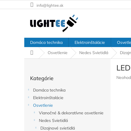
Prejsť
info@lightee.sk
na
obsah
Domáca technika
Elektroinštalácie
Osvetle
Domov
Osvetlenie
Nedes Svietidlá
Dizajn
B
LED
o
Preskočiť
č
Prieme
Kategórie
Neohod
kategórie
n
hodnote
ý
produkt
Domáca technika
p
je
Elektroinštalácie
a
0,0
z
Osvetlenie
n
5
e
Vianočné & dekoratívne osvetlenie
hviezdič
l
Nedes Svietidlá
Dizajnové svietidlá