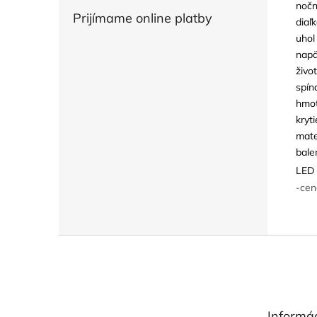
nočn
Prijímame online platby
diaľ
uhol
napä
živo
spín
hmot
kryti
mate
bale
LED 
-cen
Z
á
p
ä
t
Informác