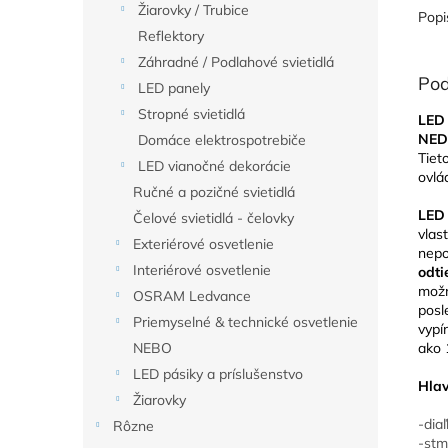
Žiarovky / Trubice
Popi
Reflektory
Záhradné / Podlahové svietidlá
Pod
LED panely
Stropné svietidlá
LED 
NED
Domáce elektrospotrebiče
Tiet
LED vianočné dekorácie
ovl
Ručné a pozičné svietidlá
LED
Čelové svietidlá - čelovky
vlas
Exteriérové osvetlenie
nepo
Interiérové osvetlenie
odt
možn
OSRAM Ledvance
posl
Priemyselné & technické osvetlenie
vypí
ako 
NEBO
LED pásiky a príslušenstvo
Hlav
Žiarovky
-dia
Rôzne
-stm