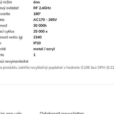
ý režim
áno
kový ovládač
RF 2,4GHz
 svetla
180°
tie
AC170 - 265V
tnosť
30 000h
ací cyklus
25 000 x
nosť netto (g)
2340
e
IP20
riál
metal / acryl
nie
1
sú nevymeniteľné
a produktu zahŕňa recyklačný poplatok v hodnote 0,10€ bez DPH (0,1
ie pre vás
Odoberať newsletter