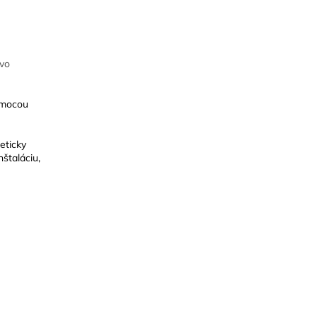
 vo
omocou
eticky
štaláciu,