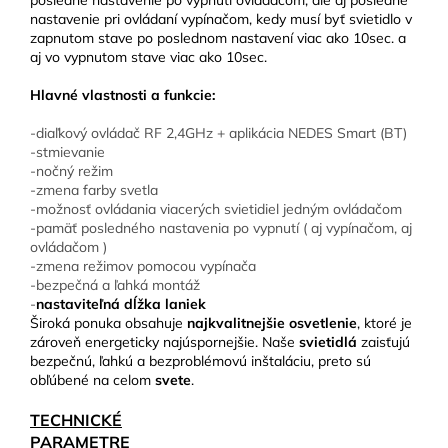
posledné nastavenie po vypnutí ovládačom, ale aj posledné
nastavenie pri ovládaní vypínačom, kedy musí byť svietidlo v
zapnutom stave po poslednom nastavení viac ako 10sec. a
aj vo vypnutom stave viac ako 10sec.
Hlavné vlastnosti a funkcie:
-diaľkový ovládač RF 2,4GHz + aplikácia NEDES Smart (BT)
-stmievanie
-nočný režim
-zmena farby svetla
-možnosť ovládania viacerých svietidiel jedným ovládačom
-pamäť posledného nastavenia po vypnutí ( aj vypínačom, aj
ovládačom )
-zmena režimov pomocou vypínača
-bezpečná a ľahká montáž
-
nastaviteľná dĺžka laniek
Široká ponuka obsahuje
najkvalitnejšie osvetlenie
, ktoré je
zároveň energeticky najúspornejšie. Naše
svietidlá
zaisťujú
bezpečnú, ľahkú a bezproblémovú inštaláciu, preto sú
obľúbené na celom
svete
.
TECHNICKÉ
PARAMETRE