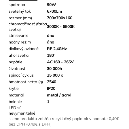
spotreba
90W
svetelný tok
6700Lm
rozmer (mm)
700x700x160
chromatičnosť (farba
3000K - 6500K
svetla)
stmievanie
áno
nočný režim
áno
diaľkový ovládač
RF 2,4GHz
uhol svetla
180°
napätie
AC160 - 265V
životnosť
30 000h
spínací cyklus
25 000 x
hmotnosť netto (g)
2540
krytie
IP20
materiál
metal / acryl
balenie
1
LED sú
nevymeniteľné
-cena produktu zahŕňa recyklačný poplatok v hodnote 0,40€
bez DPH (0,49€ s DPH)