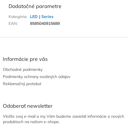
Dodatočné parametre
Kategória
:
LED J Series
EAN
:
8585040915689
Z
á
p
ä
Informácie pre vás
t
Obchodné podmienky
i
e
Podmienky ochrany osobných údajov
Reklamačný protokol
Odoberať newsletter
Vložte svoj e-mail a my Vám budeme zasielať informácie o nových
produktoch na našom e-shope.