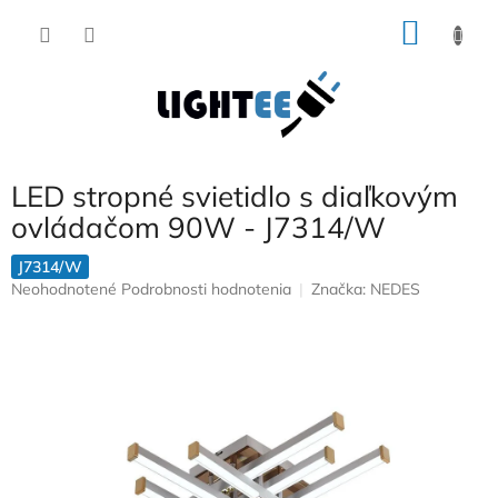
Prejsť
NÁKU
na
obsah
KOŠÍK
LED stropné svietidlo s diaľkovým
ovládačom 90W - J7314/W
J7314/W
Priemerné
Neohodnotené
Podrobnosti hodnotenia
Značka:
NEDES
hodnotenie
produktu
je
0,0
z
5
hviezdičiek.