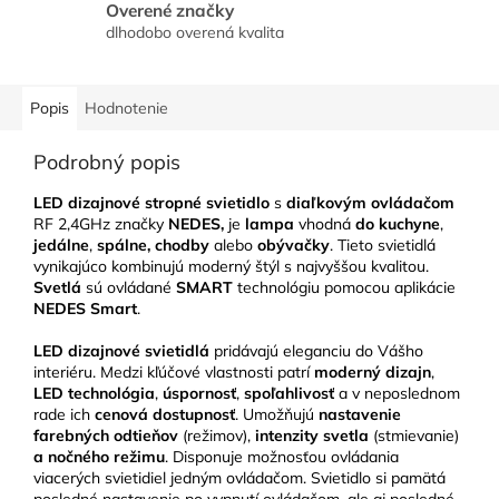
Overené značky
dlhodobo overená kvalita
Popis
Hodnotenie
Podrobný popis
LED dizajnové stropné svietidlo
s
diaľkovým ovládačom
RF 2,4GHz značky
NEDES,
je
lampa
vhodná
do kuchyne
,
jedálne
,
spálne, chodby
alebo
obývačky
. Tieto svietidlá
vynikajúco kombinujú moderný štýl s najvyššou kvalitou.
Svetlá
sú ovládané
SMART
technológiu pomocou aplikácie
NEDES Smart
.
LED
dizajnové svietidlá
pridávajú eleganciu do Vášho
interiéru. Medzi kľúčové vlastnosti patrí
moderný dizajn
,
LED technológia
,
úspornosť
,
spoľahlivosť
a v neposlednom
rade ich
cenová dostupnosť
. Umožňujú
nastavenie
farebných odtieňov
(režimov),
intenzity svetla
(stmievanie)
a nočného režimu
. Disponuje možnosťou ovládania
viacerých svietidiel jedným ovládačom. Svietidlo si pamätá