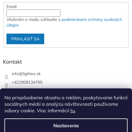
Email
Vložením e-mailu súhlasíte s
podmienkami ochrany osobných
údajov
PRIHLÁSIŤ SA
Kontakt
info
@
lightee.sk
+421908134795
lightee.sk
Na prispôsobenie obsahu a reklám, poskytovanie funkcií
lightee.sk
sociálnych médií a analýzu návštevnosti používame
súbory cookie. Viac informácií
tu
.
Vytvoril Shoptet
Nastavenie