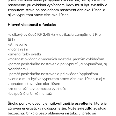
posledné nastavenie po vypnutí ovládačom, ale aj posledné
nastavenie pri ovládaní vypínačom, kedy musí byť svietidlo v
zapnutom stave po poslednom nastavení viac ako 10sec. a
aj vo vypnutom stave viac ako 10sec.
Hlavné vlastnosti a funkcie:
-diaľkový ovládač RF 2,4GHz + aplikácia LampSmart Pro
(BT)
-stmievanie
-nočný režim
-zmena farby svetla
-možnosť ovládania viacerých svietidiel jedným ovládačom
-pamäť posledného nastavenia po vypnutí ( aj vypínačom, aj
ovládačom )
-pamäť posledného nastavenia pri ovládaní vypínačom -
svietidlo musí byť vo vypnutom stave viac ako 10sec. a aj v
zapnutom stave viac ako 10sec
-zmena režimov pomocou vypínača
-bezpečná a ľahká montáž
Široká ponuka obsahuje
najkvalitnejšie osvetlenie
, ktoré je
zároveň energeticky najúspornejšie. Naše
svietidlá
zaisťujú
bezpečnú, ľahkú a bezproblémovú inštaláciu, preto sú