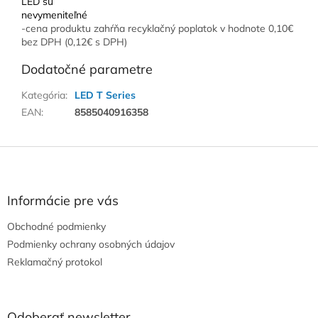
LED sú
nevymeniteľné
-cena produktu zahŕňa recyklačný poplatok v hodnote 0,10€
bez DPH (0,12€ s DPH)
Dodatočné parametre
Kategória
:
LED T Series
EAN
:
8585040916358
Z
á
p
ä
Informácie pre vás
t
Obchodné podmienky
i
e
Podmienky ochrany osobných údajov
Reklamačný protokol
Odoberať newsletter