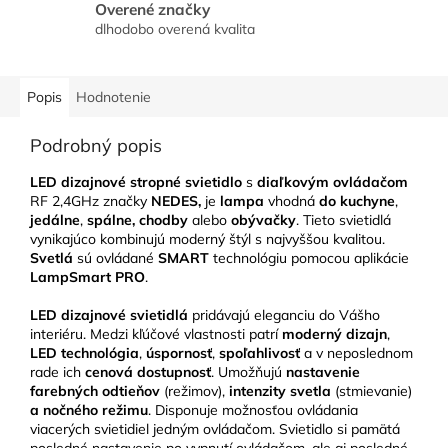
Overené značky
dlhodobo overená kvalita
Popis
Hodnotenie
Podrobný popis
LED dizajnové stropné svietidlo
s
diaľkovým ovládačom
RF 2,4GHz značky
NEDES,
je
lampa
vhodná
do kuchyne
,
jedálne
,
spálne, chodby
alebo
obývačky
.
Tieto svietidlá
vynikajúco kombinujú moderný štýl s najvyššou kvalitou.
Svetlá
sú ovládané
SMART
technológiu pomocou aplikácie
LampSmart PRO
.
LED
dizajnové svietidlá
pridávajú eleganciu do Vášho
interiéru.
Medzi kľúčové vlastnosti patrí
moderný dizajn
,
LED technológia
,
úspornosť
,
spoľahlivosť
a v neposlednom
rade ich
cenová dostupnosť
. Umožňujú
nastavenie
farebných odtieňov
(režimov),
intenzity svetla
(stmievanie)
a nočného režimu
. Disponuje možnosťou ovládania
viacerých svietidiel jedným ovládačom. Svietidlo si pamätá