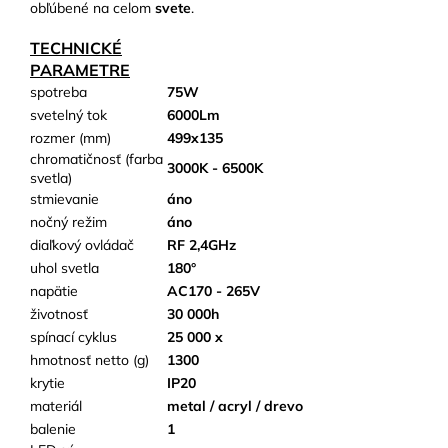
obľúbené na celom
svete
.
TECHNICKÉ
PARAMETRE
spotreba
75W
svetelný tok
6000Lm
rozmer (mm)
499x135
chromatičnosť (farba
3000K - 6500K
svetla)
stmievanie
áno
nočný režim
áno
diaľkový ovládač
RF 2,4GHz
uhol svetla
180°
napätie
AC170 - 265V
životnosť
30 000h
spínací cyklus
25 000 x
hmotnosť netto (g)
1300
krytie
IP20
materiál
metal / acryl / drevo
balenie
1