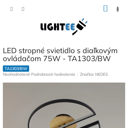
Prejsť
NÁKU
na
obsah
KOŠÍK
LED stropné svietidlo s diaľkovým
ovládačom 75W - TA1303/BW
TA1303/BW
Priemerné
Neohodnotené
Podrobnosti hodnotenia
Značka:
NEDES
hodnotenie
produktu
je
0,0
z
5
hviezdičiek.