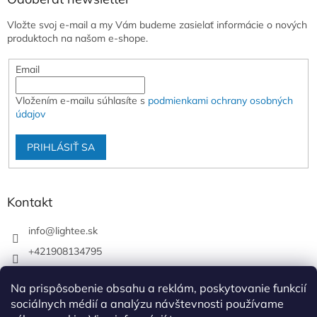
Vložte svoj e-mail a my Vám budeme zasielať informácie o nových
produktoch na našom e-shope.
Email
Vložením e-mailu súhlasíte s
podmienkami ochrany osobných
údajov
PRIHLÁSIŤ SA
Kontakt
info
@
lightee.sk
+421908134795
lightee.sk
Na prispôsobenie obsahu a reklám, poskytovanie funkcií
lightee.sk
sociálnych médií a analýzu návštevnosti používame