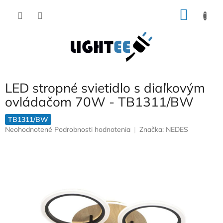
Prejsť
NÁKU
na
obsah
KOŠÍK
LED stropné svietidlo s diaľkovým
ovládačom 70W - TB1311/BW
TB1311/BW
Priemerné
Neohodnotené
Podrobnosti hodnotenia
Značka:
NEDES
hodnotenie
produktu
je
0,0
z
5
hviezdičiek.