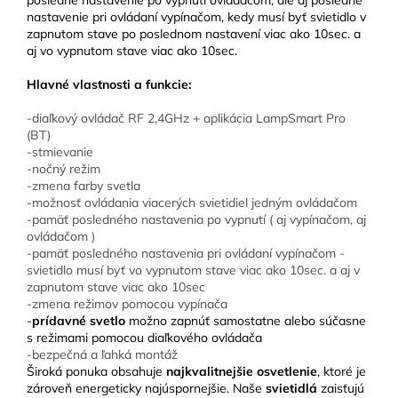
posledné nastavenie po vypnutí ovládačom, ale aj posledné
nastavenie pri ovládaní vypínačom, kedy musí byť svietidlo v
zapnutom stave po poslednom nastavení viac ako 10sec. a
aj vo vypnutom stave viac ako 10sec.
Hlavné vlastnosti a funkcie:
-diaľkový ovládač RF 2,4GHz + aplikácia LampSmart Pro
(BT)
-stmievanie
-nočný režim
-zmena farby svetla
-možnosť ovládania viacerých svietidiel jedným ovládačom
-pamäť posledného nastavenia po vypnutí ( aj vypínačom, aj
ovládačom )
-pamäť posledného nastavenia pri ovládaní vypínačom -
svietidlo musí byť vo vypnutom stave viac ako 10sec. a aj v
zapnutom stave viac ako 10sec
-zmena režimov pomocou vypínača
-
prídavné svetlo
možno zapnúť samostatne alebo súčasne
s režimami pomocou diaľkového ovládača
-bezpečná a ľahká montáž
Široká ponuka obsahuje
najkvalitnejšie osvetlenie
, ktoré je
zároveň energeticky najúspornejšie. Naše
svietidlá
zaisťujú