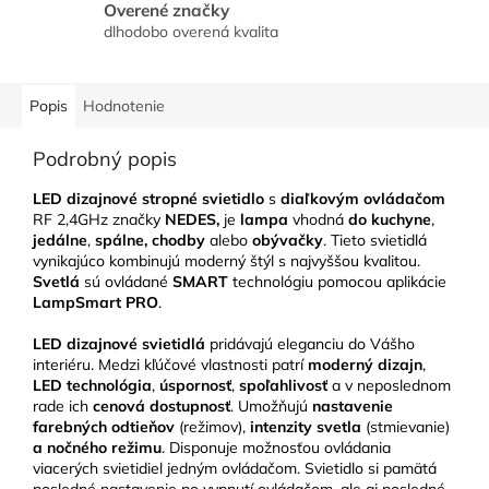
Overené značky
dlhodobo overená kvalita
Popis
Hodnotenie
Podrobný popis
LED dizajnové stropné svietidlo
s
diaľkovým ovládačom
RF 2,4GHz značky
NEDES,
je
lampa
vhodná
do kuchyne
,
jedálne
,
spálne, chodby
alebo
obývačky
.
Tieto svietidlá
vynikajúco kombinujú moderný štýl s najvyššou kvalitou.
Svetlá
sú ovládané
SMART
technológiu pomocou aplikácie
LampSmart PRO
.
LED
dizajnové svietidlá
pridávajú eleganciu do Vášho
interiéru.
Medzi kľúčové vlastnosti patrí
moderný dizajn
,
LED technológia
,
úspornosť
,
spoľahlivosť
a v neposlednom
rade ich
cenová dostupnosť
. Umožňujú
nastavenie
farebných odtieňov
(režimov),
intenzity svetla
(stmievanie)
a nočného režimu
. Disponuje možnosťou ovládania
viacerých svietidiel jedným ovládačom. Svietidlo si pamätá