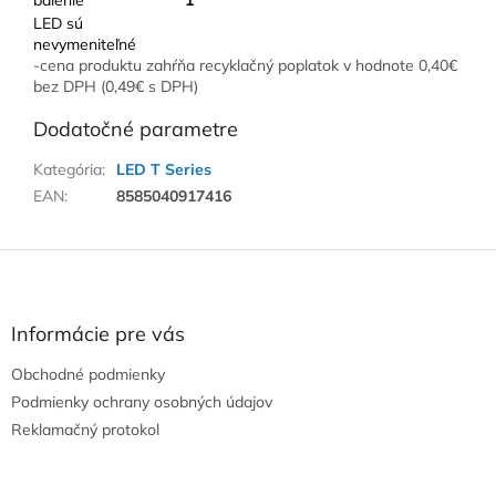
balenie
1
LED sú
nevymeniteľné
-cena produktu zahŕňa recyklačný poplatok v hodnote 0,40€
bez DPH (0,49€ s DPH)
Dodatočné parametre
Kategória
:
LED T Series
EAN
:
8585040917416
Z
á
p
ä
Informácie pre vás
t
Obchodné podmienky
i
e
Podmienky ochrany osobných údajov
Reklamačný protokol