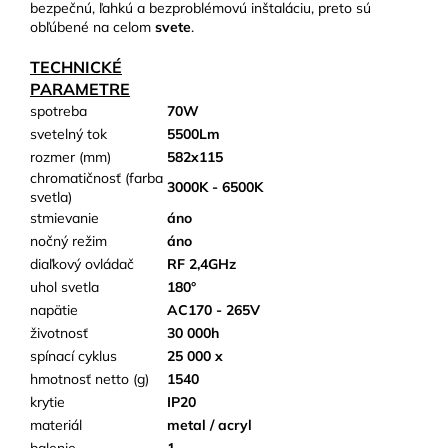
bezpečnú, ľahkú a bezproblémovú inštaláciu, preto sú
obľúbené na celom
svete
.
TECHNICKÉ
PARAMETRE
spotreba
70W
svetelný tok
5500Lm
rozmer (mm)
582x115
chromatičnosť (farba
3000K - 6500K
svetla)
stmievanie
áno
nočný režim
áno
diaľkový ovládač
RF 2,4GHz
uhol svetla
180°
napätie
AC170 - 265V
životnosť
30 000h
spínací cyklus
25 000 x
hmotnosť netto (g)
1540
krytie
IP20
materiál
metal / acryl