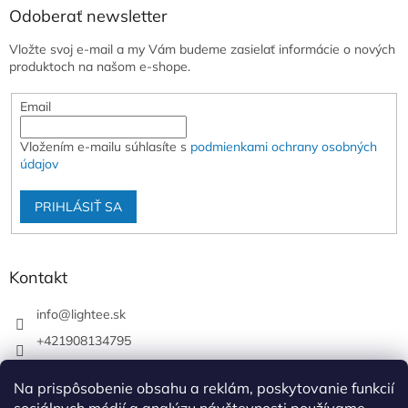
Odoberať newsletter
Vložte svoj e-mail a my Vám budeme zasielať informácie o nových
produktoch na našom e-shope.
Email
Vložením e-mailu súhlasíte s
podmienkami ochrany osobných
údajov
PRIHLÁSIŤ SA
Kontakt
info
@
lightee.sk
+421908134795
lightee.sk
Na prispôsobenie obsahu a reklám, poskytovanie funkcií
lightee.sk