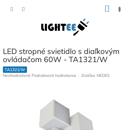
Prejsť
NÁKU
na
obsah
KOŠÍK
LED stropné svietidlo s diaľkovým
ovládačom 60W - TA1321/W
TA1321/W
Priemerné
Neohodnotené
Podrobnosti hodnotenia
Značka:
NEDES
hodnotenie
produktu
je
0,0
z
5
hviezdičiek.