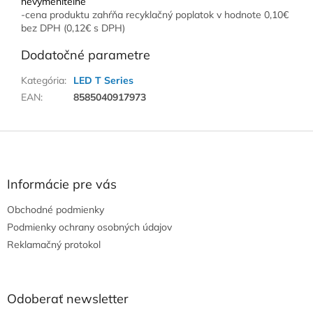
nevymeniteľné
-cena produktu zahŕňa recyklačný poplatok v hodnote 0,10€
bez DPH (0,12€ s DPH)
Dodatočné parametre
Kategória
:
LED T Series
EAN
:
8585040917973
Z
á
p
ä
Informácie pre vás
t
Obchodné podmienky
i
e
Podmienky ochrany osobných údajov
Reklamačný protokol
Odoberať newsletter