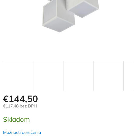
€144,50
€117,48 bez DPH
Jednotková
Skladom
cena:
Možnosti doručenia