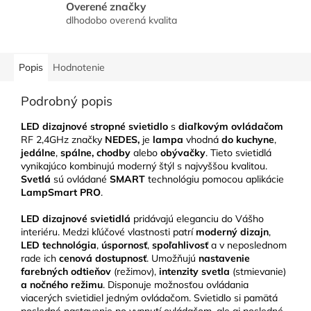
Overené značky
dlhodobo overená kvalita
Popis
Hodnotenie
Podrobný popis
LED dizajnové stropné svietidlo
s
diaľkovým ovládačom
RF 2,4GHz značky
NEDES,
je
lampa
vhodná
do kuchyne
,
jedálne
,
spálne, chodby
alebo
obývačky
.
Tieto svietidlá
vynikajúco kombinujú moderný štýl s najvyššou kvalitou.
Svetlá
sú ovládané
SMART
technológiu pomocou aplikácie
LampSmart PRO
.
LED
dizajnové svietidlá
pridávajú eleganciu do Vášho
interiéru.
Medzi kľúčové vlastnosti patrí
moderný dizajn
,
LED technológia
,
úspornosť
,
spoľahlivosť
a v neposlednom
rade ich
cenová dostupnosť
. Umožňujú
nastavenie
farebných odtieňov
(režimov),
intenzity svetla
(stmievanie)
a nočného režimu
. Disponuje možnosťou ovládania
viacerých svietidiel jedným ovládačom. Svietidlo si pamätá