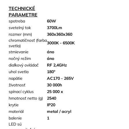
TECHNICKÉ
PARAMETRE
spotreba
60W
svetelný tok
3700Lm
rozmer (mm)
360x360x360
chromatičnosť (farba
3000K - 6500K
svetla)
stmievanie
áno
nočný režim
áno
diaľkový ovládač
RF 2,4GHz
uhol svetla
180°
napätie
AC170 - 265V
životnosť
30 000h
spínací cyklus
25 000 x
hmotnosť netto (g)
2540
krytie
IP20
materiál
metal / acryl
balenie
1
LED sú