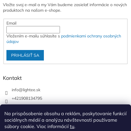
Vložte svoj e-mail a my Vám budeme zasielať informácie o nových
produktoch na našom e-shope.
Email
Vložením e-mailu súhlasíte s
podmienkami ochrany osobných
údajov
PRIHLÁSIŤ SA
Kontakt
info
@
lightee.sk
+421908134795
lightee.sk
Na prispôsobenie obsahu a reklám, poskytovanie funkcií
lightee.sk
sociálnych médií a analýzu návštevnosti používame
súbory cookie. Viac informácií
tu
.