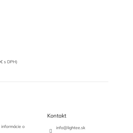
9€ s DPH)
Kontakt
 informácie o
info
@
lightee.sk