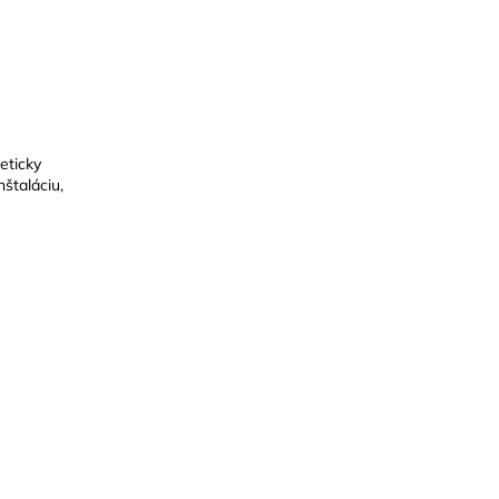
eticky
štaláciu,