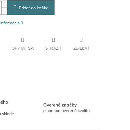
Pridať do košíka
 informácie
OPÝTAŤ SA
STRÁŽIŤ
ZDIEĽAŤ
hého
Overené značky
dlhodobo overená kvalita
a sklade.