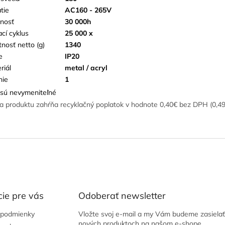
tie
AC160 - 265V
tnosť
30 000h
ací cyklus
25 000 x
nosť netto (g)
1340
e
IP20
riál
metal / acryl
nie
1
sú nevymeniteľné
a produktu zahŕňa recyklačný poplatok v hodnote 0,40€ bez DPH (0,4
ie pre vás
Odoberať newsletter
podmienky
Vložte svoj e-mail a my Vám budeme zasielať
nových produktoch na našom e-shope.