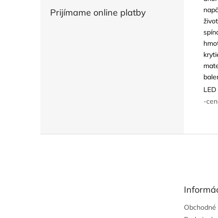
napä
Prijímame online platby
živo
spín
hmot
kryti
mate
bale
LED 
-cen
Z
á
p
ä
t
Informác
i
e
Obchodné 