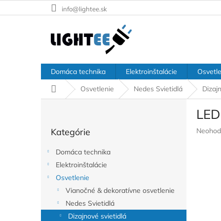
Prejsť
info@lightee.sk
na
obsah
Domáca technika
Elektroinštalácie
Osvetle
Domov
Osvetlenie
Nedes Svietidlá
Dizajn
B
LED
o
Preskočiť
č
Prieme
Kategórie
Neohod
kategórie
n
hodnote
ý
produkt
Domáca technika
p
je
Elektroinštalácie
a
0,0
z
Osvetlenie
n
5
e
Vianočné & dekoratívne osvetlenie
hviezdič
l
Nedes Svietidlá
Dizajnové svietidlá