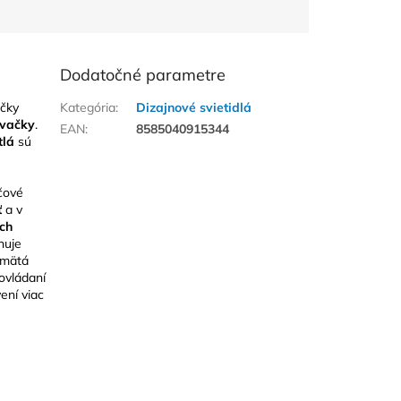
Dodatočné parametre
čky
Kategória
:
Dizajnové svietidlá
vačky
.
EAN
:
8585040915344
tlá
sú
čové
ť
a v
ch
nuje
amätá
ovládaní
ení viac