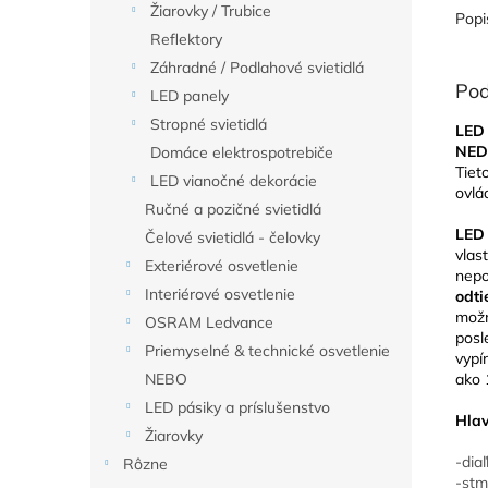
Žiarovky / Trubice
Popi
Reflektory
Záhradné / Podlahové svietidlá
Pod
LED panely
Stropné svietidlá
LED 
NED
Domáce elektrospotrebiče
Tiet
LED vianočné dekorácie
ovl
Ručné a pozičné svietidlá
LED
Čelové svietidlá - čelovky
vlas
Exteriérové osvetlenie
nepo
Interiérové osvetlenie
odt
možn
OSRAM Ledvance
posl
Priemyselné & technické osvetlenie
vypí
ako 
NEBO
LED pásiky a príslušenstvo
Hlav
Žiarovky
-dia
Rôzne
-stm