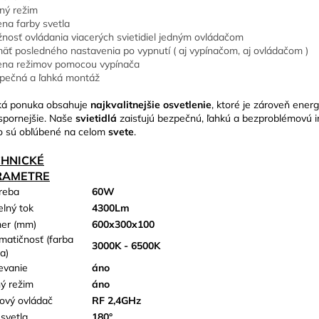
ný režim
na farby svetla
nosť ovládania viacerých svietidiel jedným ovládačom
äť posledného nastavenia po vypnutí ( aj vypínačom, aj ovládačom )
na režimov pomocou vypínača
pečná a ľahká montáž
ká ponuka obsahuje
najkvalitnejšie osvetlenie
, ktoré je zároveň energ
spornejšie. Naše
svietidlá
zaisťujú bezpečnú, ľahkú a bezproblémovú in
o sú obľúbené na celom
svete
.
CHNICKÉ
RAMETRE
reba
60W
elný tok
4300Lm
er (mm)
600x300x100
matičnosť (farba
3000K - 6500K
a)
evanie
áno
ý režim
áno
kový ovládač
RF 2,4GHz
 svetla
180°