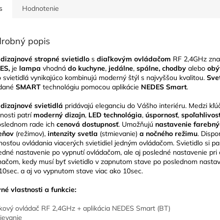
s
Hodnotenie
robný popis
dizajnové stropné svietidlo
s
diaľkovým ovládačom
RF 2,4GHz zna
ES,
je
lampa
vhodná
do kuchyne
,
jedálne
,
spálne, chodby
alebo
obý
o svietidlá vynikajúco kombinujú moderný štýl s najvyššou kvalitou.
Sve
ádané
SMART
technológiu pomocou aplikácie
NEDES Smart
.
dizajnové svietidlá
pridávajú eleganciu do Vášho interiéru. Medzi kľú
tnosti patrí
moderný dizajn
,
LED technológia
,
úspornosť
,
spoľahlivos
slednom rade ich
cenová dostupnosť
. Umožňujú
nastavenie farebný
ieňov
(režimov),
intenzity svetla
(stmievanie)
a nočného režimu
. Dispo
osťou ovládania viacerých svietidiel jedným ovládačom. Svietidlo si p
edné nastavenie po vypnutí ovládačom, ale aj posledné nastavenie pri 
načom, kedy musí byť svietidlo v zapnutom stave po poslednom nastav
10sec. a aj vo vypnutom stave viac ako 10sec.
né vlastnosti a funkcie:
ľkový ovládač RF 2,4GHz + aplikácia NEDES Smart (BT)
ievanie