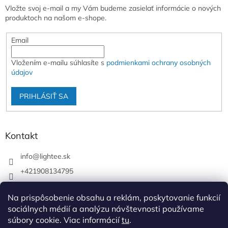
Vložte svoj e-mail a my Vám budeme zasielať informácie o nových
produktoch na našom e-shope.
Email
Vložením e-mailu súhlasíte s
podmienkami ochrany osobných
údajov
PRIHLÁSIŤ SA
Kontakt
info
@
lightee.sk
+421908134795
lightee.sk
Na prispôsobenie obsahu a reklám, poskytovanie funkcií
lightee.sk
sociálnych médií a analýzu návštevnosti používame
súbory cookie. Viac informácií
tu
.