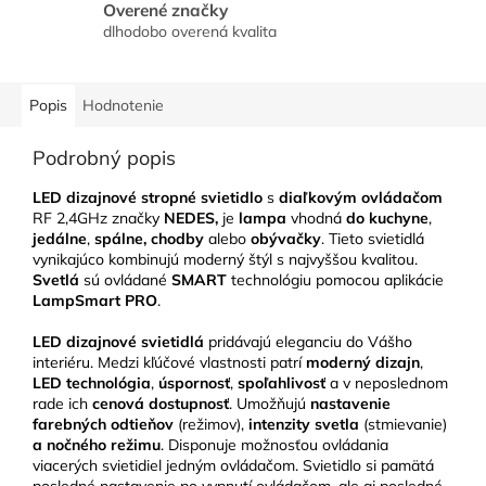
Overené značky
dlhodobo overená kvalita
Popis
Hodnotenie
Podrobný popis
LED dizajnové stropné svietidlo
s
diaľkovým ovládačom
RF 2,4GHz značky
NEDES,
je
lampa
vhodná
do kuchyne
,
jedálne
,
spálne, chodby
alebo
obývačky
.
Tieto svietidlá
vynikajúco kombinujú moderný štýl s najvyššou kvalitou.
Svetlá
sú ovládané
SMART
technológiu pomocou aplikácie
LampSmart PRO
.
LED
dizajnové svietidlá
pridávajú eleganciu do Vášho
interiéru.
Medzi kľúčové vlastnosti patrí
moderný dizajn
,
LED technológia
,
úspornosť
,
spoľahlivosť
a v neposlednom
rade ich
cenová dostupnosť
. Umožňujú
nastavenie
farebných odtieňov
(režimov),
intenzity svetla
(stmievanie)
a nočného režimu
. Disponuje možnosťou ovládania
viacerých svietidiel jedným ovládačom. Svietidlo si pamätá