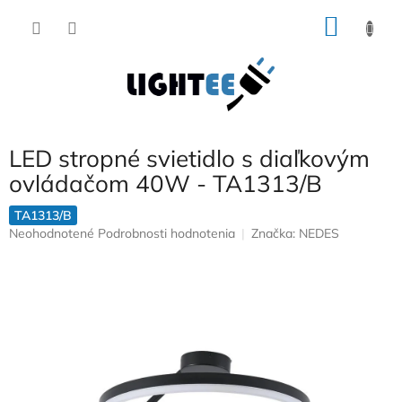
Prejsť
NÁKU
na
obsah
KOŠÍK
LED stropné svietidlo s diaľkovým
ovládačom 40W - TA1313/B
TA1313/B
Priemerné
Neohodnotené
Podrobnosti hodnotenia
Značka:
NEDES
hodnotenie
produktu
je
0,0
z
5
hviezdičiek.