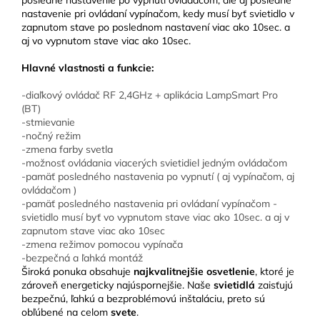
posledné nastavenie po vypnutí ovládačom, ale aj posledné
nastavenie pri ovládaní vypínačom, kedy musí byť svietidlo v
zapnutom stave po poslednom nastavení viac ako 10sec. a
aj vo vypnutom stave viac ako 10sec.
Hlavné vlastnosti a funkcie:
-diaľkový ovládač RF 2,4GHz + aplikácia LampSmart Pro
(BT)
-stmievanie
-nočný režim
-zmena farby svetla
-možnosť ovládania viacerých svietidiel jedným ovládačom
-pamäť posledného nastavenia po vypnutí ( aj vypínačom, aj
ovládačom )
-pamäť posledného nastavenia pri ovládaní vypínačom -
svietidlo musí byť vo vypnutom stave viac ako 10sec. a aj v
zapnutom stave viac ako 10sec
-zmena režimov pomocou vypínača
-bezpečná a ľahká montáž
Široká ponuka obsahuje
najkvalitnejšie osvetlenie
, ktoré je
zároveň energeticky najúspornejšie. Naše
svietidlá
zaisťujú
bezpečnú, ľahkú a bezproblémovú inštaláciu, preto sú
obľúbené na celom
svete
.