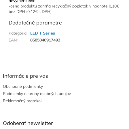
nevymeniteľné
-cena produktu zahŕňa recyklačný poplatok v hodnote 0,10€
bez DPH (0,12€ s DPH)
Dodatočné parametre
Kategória
:
LED T Series
EAN
:
8585040917492
Z
á
p
ä
Informácie pre vás
t
Obchodné podmienky
i
e
Podmienky ochrany osobných údajov
Reklamačný protokol
Odoberať newsletter