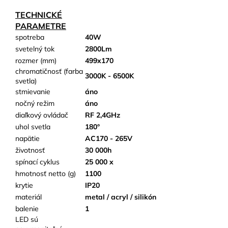
TECHNICKÉ
PARAMETRE
spotreba
40W
svetelný tok
2800Lm
rozmer (mm)
499x170
chromatičnosť (farba
3000K - 6500K
svetla)
stmievanie
áno
nočný režim
áno
diaľkový ovládač
RF 2,4GHz
uhol svetla
180°
napätie
AC170 - 265V
životnosť
30 000h
spínací cyklus
25 000 x
hmotnosť netto (g)
1100
krytie
IP20
materiál
metal / acryl / silikón
balenie
1
LED sú