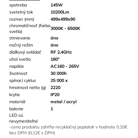
spotreba
145W
svetelný tok
10200Lm
rozmer (mm)
499x499x90
chromatičnosť (farba
3000K - 6500K
svetla)
stmievanie
áno
nočný režim
áno
diaľkový ovládač
RF 2,4GHz
uhol svetla
180°
napätie
AC160 - 265V
životnosť
30 000h
spínací cyklus
25 000 x
hmotnosť netto (g)
2220
krytie
IP20
materiál
metal / acryl
balenie
1
LED sú
nevymeniteľné
-cena produktu zahŕňa recyklačný poplatok v hodnote 0,10€
bez DPH (0,12€ s DPH)