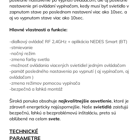
posledné nastavenie po vypnutí ovládačom, ale aj posledné
nastavenie pri ovládaní vypínačom, kedy musí byť svietidlo v
zapnutom stave po poslednom nastavení viac ako 10sec. a
aj vo vypnutom stave viac ako 10sec.
Hlavné vlastnosti a funkcie:
-diaľkový ovládač RF 2,4GHz + aplikácia NEDES Smart (BT)
-stmievanie
-nočný režim
-zmena farby svetla
-možnosť ovládania viacerých svietidiel jedným ovládačom
-pamäť posledného nastavenia po vypnutí ( aj vypínačom, aj
ovládačom )
-zmena režimov pomocou vypínača
-bezpečná a ľahká montáž
Široká ponuka obsahuje
najkvalitnejšie osvetlenie
, ktoré je
zároveň energeticky najúspornejšie. Naše
svietidlá
zaisťujú
bezpečnú, ľahkú a bezproblémovú inštaláciu, preto sú
obľúbené na celom
svete
.
TECHNICKÉ
PARAMETRE