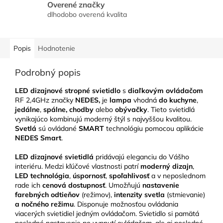
Overené značky
dlhodobo overená kvalita
Popis
Hodnotenie
Podrobný popis
LED dizajnové stropné svietidlo
s
diaľkovým ovládačom
RF 2,4GHz značky
NEDES,
je
lampa
vhodná
do kuchyne
,
jedálne
,
spálne, chodby
alebo
obývačky
. Tieto svietidlá
vynikajúco kombinujú moderný štýl s najvyššou kvalitou.
Svetlá
sú ovládané
SMART
technológiu pomocou aplikácie
NEDES Smart
.
LED
dizajnové svietidlá
pridávajú eleganciu do Vášho
interiéru. Medzi kľúčové vlastnosti patrí
moderný dizajn
,
LED technológia
,
úspornosť
,
spoľahlivosť
a v neposlednom
rade ich
cenová dostupnosť
. Umožňujú
nastavenie
farebných odtieňov
(režimov),
intenzity svetla
(stmievanie)
a nočného režimu
. Disponuje možnosťou ovládania
viacerých svietidiel jedným ovládačom. Svietidlo si pamätá