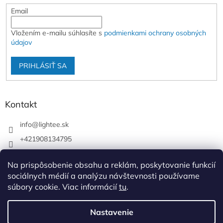
Email
Vložením e-mailu súhlasíte s
podmienkami ochrany osobných
údajov
PRIHLÁSIŤ SA
Kontakt
info
@
lightee.sk
+421908134795
lightee.sk
Na prispôsobenie obsahu a reklám, poskytovanie funkcií
lightee.sk
sociálnych médií a analýzu návštevnosti používame
súbory cookie. Viac informácií
tu
.
Vytvoril Shoptet
Nastavenie