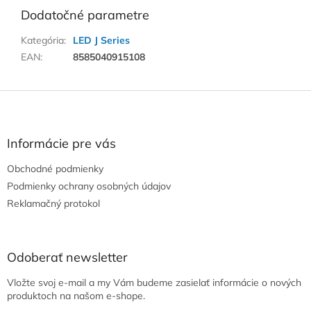
Dodatočné parametre
Kategória
:
LED J Series
EAN
:
8585040915108
Z
á
p
ä
Informácie pre vás
t
Obchodné podmienky
i
e
Podmienky ochrany osobných údajov
Reklamačný protokol
Odoberať newsletter
Vložte svoj e-mail a my Vám budeme zasielať informácie o nových
produktoch na našom e-shope.