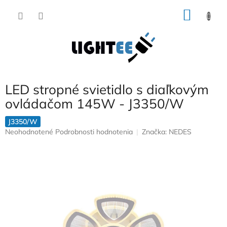
Prejsť
NÁKU
na
obsah
KOŠÍK
LED stropné svietidlo s diaľkovým
ovládačom 145W - J3350/W
J3350/W
Priemerné
Neohodnotené
Podrobnosti hodnotenia
Značka:
NEDES
hodnotenie
produktu
je
0,0
z
5
hviezdičiek.