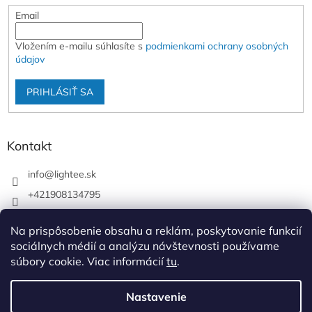
Email
Vložením e-mailu súhlasíte s
podmienkami ochrany osobných
údajov
PRIHLÁSIŤ SA
Kontakt
info
@
lightee.sk
+421908134795
lightee.sk
Na prispôsobenie obsahu a reklám, poskytovanie funkcií
lightee.sk
sociálnych médií a analýzu návštevnosti používame
súbory cookie. Viac informácií
tu
.
Vytvoril Shoptet
Nastavenie