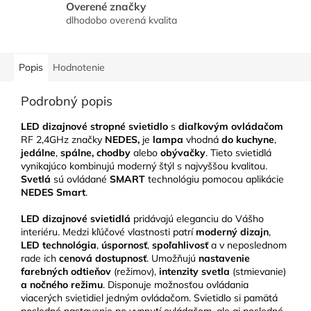
Overené značky
dlhodobo overená kvalita
Popis
Hodnotenie
Podrobný popis
LED dizajnové stropné svietidlo
s
diaľkovým ovládačom
RF 2,4GHz značky
NEDES,
je
lampa
vhodná
do kuchyne
,
jedálne
,
spálne, chodby
alebo
obývačky
. Tieto svietidlá
vynikajúco kombinujú moderný štýl s najvyššou kvalitou.
Svetlá
sú ovládané
SMART
technológiu pomocou aplikácie
NEDES Smart
.
LED
dizajnové svietidlá
pridávajú eleganciu do Vášho
interiéru. Medzi kľúčové vlastnosti patrí
moderný dizajn
,
LED technológia
,
úspornosť
,
spoľahlivosť
a v neposlednom
rade ich
cenová dostupnosť
. Umožňujú
nastavenie
farebných odtieňov
(režimov),
intenzity svetla
(stmievanie)
a nočného režimu
. Disponuje možnosťou ovládania
viacerých svietidiel jedným ovládačom. Svietidlo si pamätá