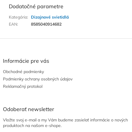
Dodatočné parametre
Kategória
:
Dizajnové svietidlá
EAN
:
8585040914682
Z
á
p
ä
Informácie pre vás
t
Obchodné podmienky
i
e
Podmienky ochrany osobných údajov
Reklamačný protokol
Odoberať newsletter
Vložte svoj e-mail a my Vám budeme zasielať informácie o nových
produktoch na našom e-shope.