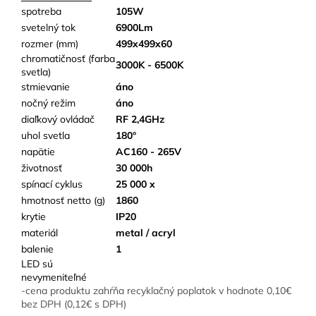
spotreba
105W
svetelný tok
6900Lm
rozmer (mm)
499x499x60
chromatičnosť (farba
3000K - 6500K
svetla)
stmievanie
áno
nočný režim
áno
diaľkový ovládač
RF 2,4GHz
uhol svetla
180°
napätie
AC160 - 265V
životnosť
30 000h
spínací cyklus
25 000 x
hmotnosť netto (g)
1860
krytie
IP20
materiál
metal / acryl
balenie
1
LED sú
nevymeniteľné
-cena produktu zahŕňa recyklačný poplatok v hodnote 0,10€
bez DPH (0,12€ s DPH)