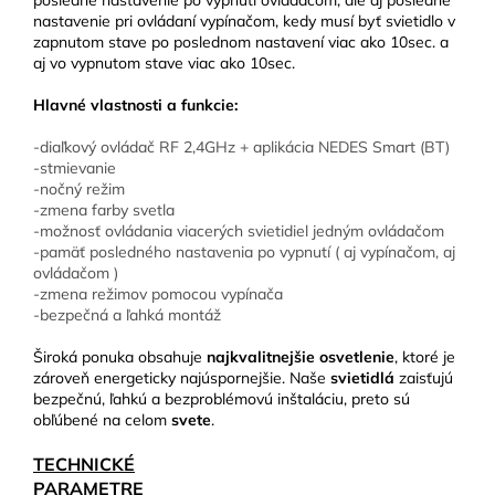
posledné nastavenie po vypnutí ovládačom, ale aj posledné
nastavenie pri ovládaní vypínačom, kedy musí byť svietidlo v
zapnutom stave po poslednom nastavení viac ako 10sec. a
aj vo vypnutom stave viac ako 10sec.
Hlavné vlastnosti a funkcie:
-diaľkový ovládač RF 2,4GHz + aplikácia NEDES Smart (BT)
-stmievanie
-nočný režim
-zmena farby svetla
-možnosť ovládania viacerých svietidiel jedným ovládačom
-pamäť posledného nastavenia po vypnutí ( aj vypínačom, aj
ovládačom )
-zmena režimov pomocou vypínača
-bezpečná a ľahká montáž
Široká ponuka obsahuje
najkvalitnejšie osvetlenie
, ktoré je
zároveň energeticky najúspornejšie. Naše
svietidlá
zaisťujú
bezpečnú, ľahkú a bezproblémovú inštaláciu, preto sú
obľúbené na celom
svete
.
TECHNICKÉ
PARAMETRE